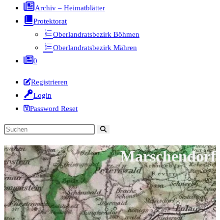
Archiv – Heimatblätter
Protektorat
Oberlandratsbezirk Böhmen
Oberlandratsbezirk Mähren
0
Registrieren
Login
Password Reset
Diese
Website
Marschendorf
durchsuchen