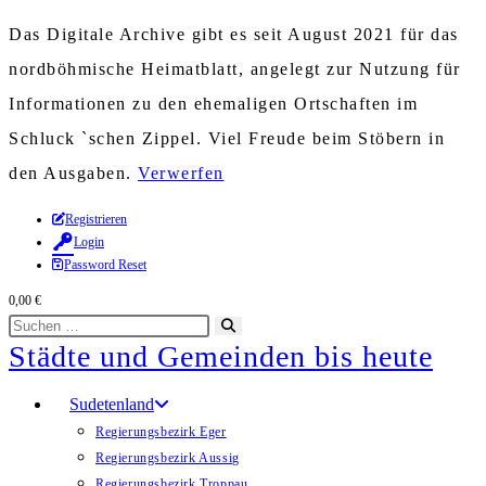
Das Digitale Archive gibt es seit August 2021 für das
nordböhmische Heimatblatt, angelegt zur Nutzung für
Informationen zu den ehemaligen Ortschaften im
Schluck `schen Zippel. Viel Freude beim Stöbern in
den Ausgaben.
Verwerfen
Zum
Registrieren
Login
Inhalt
Password Reset
springen
0,00
€
Diese
Suche
Städte und Gemeinden bis heute
Website
starten
durchsuchen
Sudetenland
Regierungsbezirk Eger
Regierungsbezirk Aussig
Regierungsbezirk Troppau