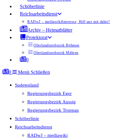
Schöberlinie
Reichsarbeitsdienst
RADwJ – mediawiki
Interesse, Hilf uns mit dabei!
Archiv – Heimatblätter
Protektorat
Oberlandratsbezirk Böhmen
Oberlandratsbezirk Mähren
0
0
Menü
Schließen
Sudetenland
Regierungsbezirk Eger
Regierungsbezirk Aussig
Regierungsbezirk Troppau
Schöberlinie
Reichsarbeitsdienst
RADwJ – mediawiki