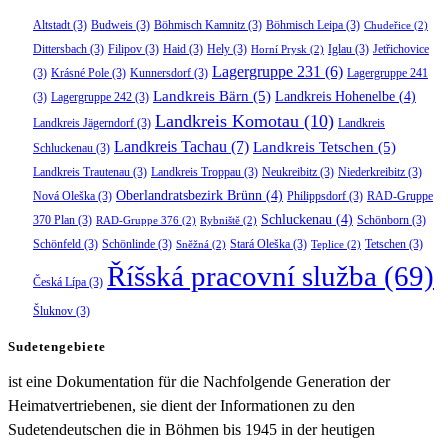
Altstadt
(3)
Budweis
(3)
Böhmisch Kamnitz
(3)
Böhmisch Leipa
(3)
Chudeřice
(2)
Dittersbach
(3)
Filipov
(3)
Haid
(3)
Hely
(3)
Iglau
(3)
Jetřichovice
Horní Prysk
(2)
Lagergruppe 231
(6)
(3)
Krásné Pole
(3)
Kunnersdorf
(3)
Lagergruppe 241
Landkreis Bärn
(5)
Landkreis Hohenelbe
(4)
(3)
Lagergruppe 242
(3)
Landkreis Komotau
(10)
Landkreis Jägerndorf
(3)
Landkreis
Landkreis Tachau
(7)
Landkreis Tetschen
(5)
Schluckenau
(3)
Landkreis Trautenau
(3)
Landkreis Troppau
(3)
Neukreibitz
(3)
Niederkreibitz
(3)
Oberlandratsbezirk Brünn
(4)
Nová Oleška
(3)
Philippsdorf
(3)
RAD-Gruppe
Schluckenau
(4)
370 Plan
(3)
Schönborn
(3)
RAD-Gruppe 376
(2)
Rybniště
(2)
Schönfeld
(3)
Schönlinde
(3)
Stará Oleška
(3)
Tetschen
(3)
Sněžná
(2)
Teplice
(2)
Říšská pracovní služba
(69)
Česká Lípa
(3)
Šluknov
(3)
Sudetengebiete
ist eine Dokumentation für die Nachfolgende Generation der
Heimatvertriebenen, sie dient der Informationen zu den
Sudetendeutschen die in Böhmen bis 1945 in der heutigen