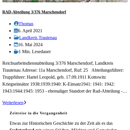
RAD-Abteilung 3/376 Marschendorf
Beitrags-
Thomas
Autor:
Beitrag
6. April 2021
veröffentlicht:
Beitrags-
Landkreis Trautenau
Kategorie:
Beitrag
16. Mai 2024
zuletzt
Lesedauer:
1 Min. Lesedauer
geändert
Reichsarbeitsdienstabteilung 3/376 Marschendorf, Landkreis
am:
Trautenau Adresse: 11a Marschendorf, Ruf: 25 Abteilungsführer:
Truppführer: Hartel Leopold, geb. 17.09.1911 Kottowitz
Kriegseinsätze 1938:1939:1940: K-Einsatz1941: 1941: 1942:
1943:1944:1945: 1953 - ehemaliger Standort der Rad-Abteilung -…
RAD-
Weiterlesen
Abteilung
Zeitreise in die Vergangenheit
3/376
Marschendorf
Etwas zur Historischen Geschichte zu der Zeit als es das