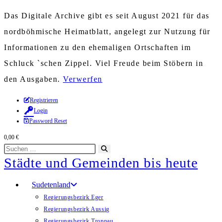
Das Digitale Archive gibt es seit August 2021 für das
nordböhmische Heimatblatt, angelegt zur Nutzung für
Informationen zu den ehemaligen Ortschaften im
Schluck `schen Zippel. Viel Freude beim Stöbern in
den Ausgaben.
Verwerfen
Zum
Registrieren
Login
Inhalt
Password Reset
springen
0,00
€
Diese
Suche
Städte und Gemeinden bis heute
Website
starten
durchsuchen
Sudetenland
Regierungsbezirk Eger
Regierungsbezirk Aussig
Regierungsbezirk Troppau