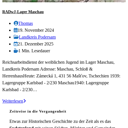
RADwJ-Lager Maschau
Beitrags-
Thomas
Autor:
Beitrag
19. November 2024
veröffentlicht:
Beitrags-
Landkreis Podersam
Kategorie:
Beitrag
21. Dezember 2025
zuletzt
Lesedauer:
1 Min. Lesedauer
geändert
Reichsarbeitsdienst der weiblichen Jugend im Lager Maschau,
am:
Landkreis Podersam Adresse: Maschau, Schloß &
HerrenhausHeute: Zámecká 1, 431 56 Mašťov, Tschechien 1939:
Lagergruppe Karlsbad - 2/230 Maschau1940: Lagergruppe
Karlsbad - 2/230…
RADwJ-
Weiterlesen
Lager
Zeitreise in die Vergangenheit
Maschau
Etwas zur Historischen Geschichte zu der Zeit als es das