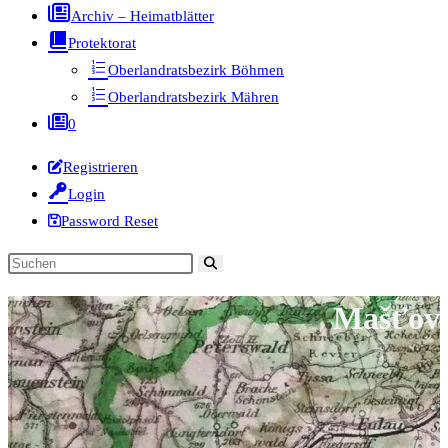
Archiv – Heimatblätter
Protektorat
Oberlandratsbezirk Böhmen
Oberlandratsbezirk Mähren
0
Registrieren
Login
Password Reset
Diese
Website
Mašťov
durchsuchen