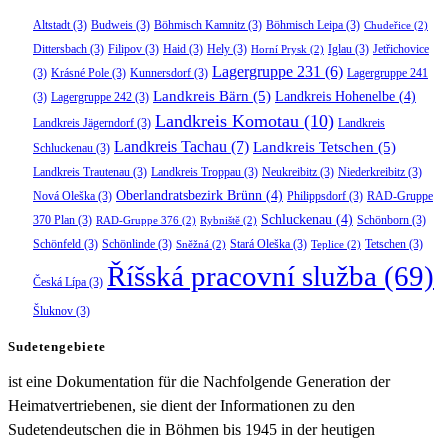
Altstadt
(3)
Budweis
(3)
Böhmisch Kamnitz
(3)
Böhmisch Leipa
(3)
Chudeřice
(2)
Dittersbach
(3)
Filipov
(3)
Haid
(3)
Hely
(3)
Iglau
(3)
Jetřichovice
Horní Prysk
(2)
Lagergruppe 231
(6)
(3)
Krásné Pole
(3)
Kunnersdorf
(3)
Lagergruppe 241
Landkreis Bärn
(5)
Landkreis Hohenelbe
(4)
(3)
Lagergruppe 242
(3)
Landkreis Komotau
(10)
Landkreis Jägerndorf
(3)
Landkreis
Landkreis Tachau
(7)
Landkreis Tetschen
(5)
Schluckenau
(3)
Landkreis Trautenau
(3)
Landkreis Troppau
(3)
Neukreibitz
(3)
Niederkreibitz
(3)
Oberlandratsbezirk Brünn
(4)
Nová Oleška
(3)
Philippsdorf
(3)
RAD-Gruppe
Schluckenau
(4)
370 Plan
(3)
Schönborn
(3)
RAD-Gruppe 376
(2)
Rybniště
(2)
Schönfeld
(3)
Schönlinde
(3)
Stará Oleška
(3)
Tetschen
(3)
Sněžná
(2)
Teplice
(2)
Říšská pracovní služba
(69)
Česká Lípa
(3)
Šluknov
(3)
Sudetengebiete
ist eine Dokumentation für die Nachfolgende Generation der
Heimatvertriebenen, sie dient der Informationen zu den
Sudetendeutschen die in Böhmen bis 1945 in der heutigen