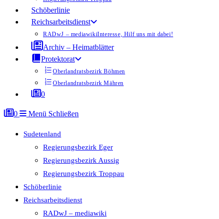
Schöberlinie
Reichsarbeitsdienst
RADwJ – mediawiki
Interesse, Hilf uns mit dabei!
Archiv – Heimatblätter
Protektorat
Oberlandratsbezirk Böhmen
Oberlandratsbezirk Mähren
0
0
Menü
Schließen
Sudetenland
Regierungsbezirk Eger
Regierungsbezirk Aussig
Regierungsbezirk Troppau
Schöberlinie
Reichsarbeitsdienst
RADwJ – mediawiki