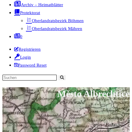
Archiv – Heimatblätter
Protektorat
Oberlandratsbezirk Böhmen
Oberlandratsbezirk Mähren
0
Registrieren
Login
Password Reset
Diese
Website
Město Albrechtice
durchsuchen