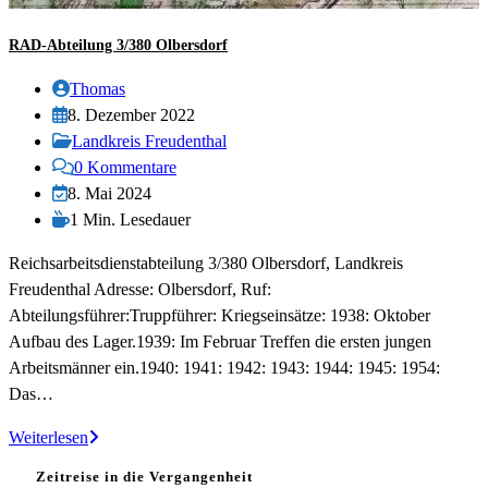
RAD-Abteilung 3/380 Olbersdorf
Beitrags-
Thomas
Autor:
Beitrag
8. Dezember 2022
veröffentlicht:
Beitrags-
Landkreis Freudenthal
Kategorie:
Beitrags-
0 Kommentare
Kommentare:
Beitrag
8. Mai 2024
zuletzt
Lesedauer:
1 Min. Lesedauer
geändert
Reichsarbeitsdienstabteilung 3/380 Olbersdorf, Landkreis
am:
Freudenthal Adresse: Olbersdorf, Ruf:
Abteilungsführer:Truppführer: Kriegseinsätze: 1938: Oktober
Aufbau des Lager.1939: Im Februar Treffen die ersten jungen
Arbeitsmänner ein.1940: 1941: 1942: 1943: 1944: 1945: 1954:
Das…
RAD-
Weiterlesen
Abteilung
Zeitreise in die Vergangenheit