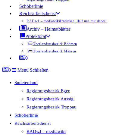
Schöberlinie
Reichsarbeitsdienst
RADwJ – mediawiki
Interesse, Hilf uns mit dabei!
Archiv – Heimatblätter
Protektorat
Oberlandratsbezirk Böhmen
Oberlandratsbezirk Mähren
0
0
Menü
Schließen
Sudetenland
Regierungsbezirk Eger
Regierungsbezirk Aussig
Regierungsbezirk Troppau
Schöberlinie
Reichsarbeitsdienst
RADwJ – mediawiki