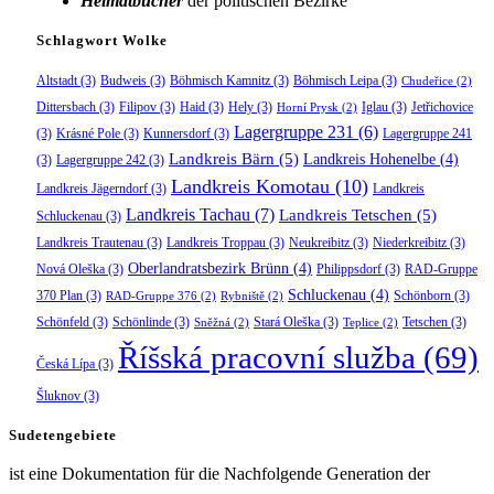
Heimatbücher
der politischen Bezirke
Schlagwort Wolke
Altstadt
(3)
Budweis
(3)
Böhmisch Kamnitz
(3)
Böhmisch Leipa
(3)
Chudeřice
(2)
Dittersbach
(3)
Filipov
(3)
Haid
(3)
Hely
(3)
Iglau
(3)
Jetřichovice
Horní Prysk
(2)
Lagergruppe 231
(6)
(3)
Krásné Pole
(3)
Kunnersdorf
(3)
Lagergruppe 241
Landkreis Bärn
(5)
Landkreis Hohenelbe
(4)
(3)
Lagergruppe 242
(3)
Landkreis Komotau
(10)
Landkreis Jägerndorf
(3)
Landkreis
Landkreis Tachau
(7)
Landkreis Tetschen
(5)
Schluckenau
(3)
Landkreis Trautenau
(3)
Landkreis Troppau
(3)
Neukreibitz
(3)
Niederkreibitz
(3)
Oberlandratsbezirk Brünn
(4)
Nová Oleška
(3)
Philippsdorf
(3)
RAD-Gruppe
Schluckenau
(4)
370 Plan
(3)
Schönborn
(3)
RAD-Gruppe 376
(2)
Rybniště
(2)
Schönfeld
(3)
Schönlinde
(3)
Stará Oleška
(3)
Tetschen
(3)
Sněžná
(2)
Teplice
(2)
Říšská pracovní služba
(69)
Česká Lípa
(3)
Šluknov
(3)
Sudetengebiete
ist eine Dokumentation für die Nachfolgende Generation der