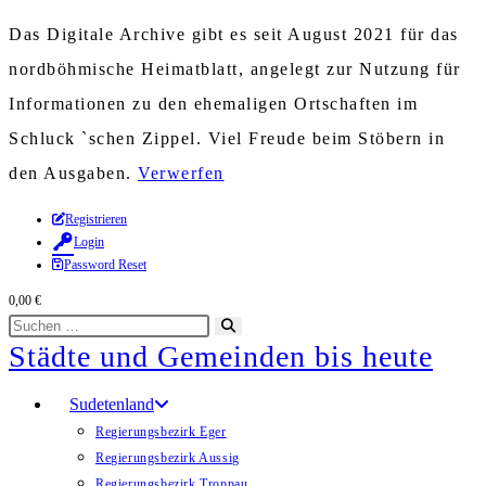
Das Digitale Archive gibt es seit August 2021 für das
nordböhmische Heimatblatt, angelegt zur Nutzung für
Informationen zu den ehemaligen Ortschaften im
Schluck `schen Zippel. Viel Freude beim Stöbern in
den Ausgaben.
Verwerfen
Zum
Registrieren
Login
Inhalt
Password Reset
springen
0,00
€
Diese
Suche
Städte und Gemeinden bis heute
Website
starten
durchsuchen
Sudetenland
Regierungsbezirk Eger
Regierungsbezirk Aussig
Regierungsbezirk Troppau