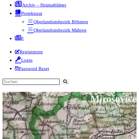
Archiv – Heimatblätter
Protektorat
Oberlandratsbezirk Böhmen
Oberlandratsbezirk Mähren
0
Registrieren
Login
Password Reset
Diese
Website
Mirošovice
durchsuchen