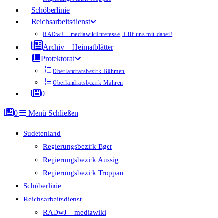
Schöberlinie
Reichsarbeitsdienst
RADwJ – mediawiki
Interesse, Hilf uns mit dabei!
Archiv – Heimatblätter
Protektorat
Oberlandratsbezirk Böhmen
Oberlandratsbezirk Mähren
0
0
Menü
Schließen
Sudetenland
Regierungsbezirk Eger
Regierungsbezirk Aussig
Regierungsbezirk Troppau
Schöberlinie
Reichsarbeitsdienst
RADwJ – mediawiki