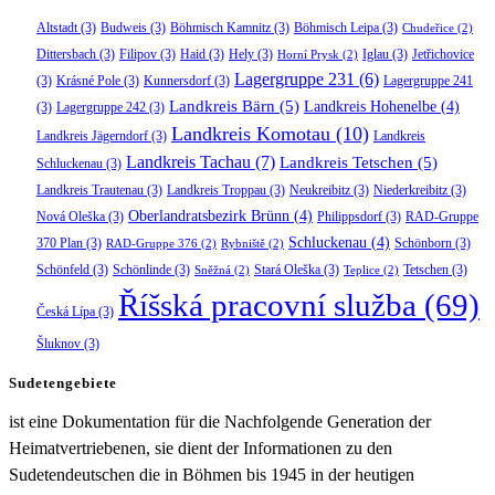
Altstadt
(3)
Budweis
(3)
Böhmisch Kamnitz
(3)
Böhmisch Leipa
(3)
Chudeřice
(2)
Dittersbach
(3)
Filipov
(3)
Haid
(3)
Hely
(3)
Iglau
(3)
Jetřichovice
Horní Prysk
(2)
Lagergruppe 231
(6)
(3)
Krásné Pole
(3)
Kunnersdorf
(3)
Lagergruppe 241
Landkreis Bärn
(5)
Landkreis Hohenelbe
(4)
(3)
Lagergruppe 242
(3)
Landkreis Komotau
(10)
Landkreis Jägerndorf
(3)
Landkreis
Landkreis Tachau
(7)
Landkreis Tetschen
(5)
Schluckenau
(3)
Landkreis Trautenau
(3)
Landkreis Troppau
(3)
Neukreibitz
(3)
Niederkreibitz
(3)
Oberlandratsbezirk Brünn
(4)
Nová Oleška
(3)
Philippsdorf
(3)
RAD-Gruppe
Schluckenau
(4)
370 Plan
(3)
Schönborn
(3)
RAD-Gruppe 376
(2)
Rybniště
(2)
Schönfeld
(3)
Schönlinde
(3)
Stará Oleška
(3)
Tetschen
(3)
Sněžná
(2)
Teplice
(2)
Říšská pracovní služba
(69)
Česká Lípa
(3)
Šluknov
(3)
Sudetengebiete
ist eine Dokumentation für die Nachfolgende Generation der
Heimatvertriebenen, sie dient der Informationen zu den
Sudetendeutschen die in Böhmen bis 1945 in der heutigen