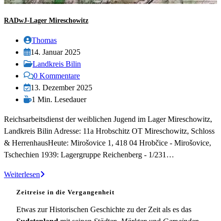
RADwJ-Lager Mireschowitz
Beitrags-
Thomas
Autor:
Beitrag
14. Januar 2025
veröffentlicht:
Beitrags-
Landkreis Bilin
Kategorie:
Beitrags-
0 Kommentare
Kommentare:
Beitrag
13. Dezember 2025
zuletzt
Lesedauer:
1 Min. Lesedauer
geändert
Reichsarbeitsdienst der weiblichen Jugend im Lager Mireschowitz,
am:
Landkreis Bilin Adresse: 11a Hrobschitz OT Mireschowitz, Schloss
& HerrenhausHeute: Mirošovice 1, 418 04 Hrobčice - Mirošovice,
Tschechien 1939: Lagergruppe Reichenberg - 1/231…
RADwJ-
Weiterlesen
Lager
Zeitreise in die Vergangenheit
Mireschowitz
Etwas zur Historischen Geschichte zu der Zeit als es das