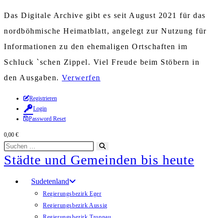
Das Digitale Archive gibt es seit August 2021 für das
nordböhmische Heimatblatt, angelegt zur Nutzung für
Informationen zu den ehemaligen Ortschaften im
Schluck `schen Zippel. Viel Freude beim Stöbern in
den Ausgaben.
Verwerfen
Zum
Registrieren
Login
Inhalt
Password Reset
springen
0,00
€
Diese
Suche
Städte und Gemeinden bis heute
Website
starten
durchsuchen
Sudetenland
Regierungsbezirk Eger
Regierungsbezirk Aussig
Regierungsbezirk Troppau