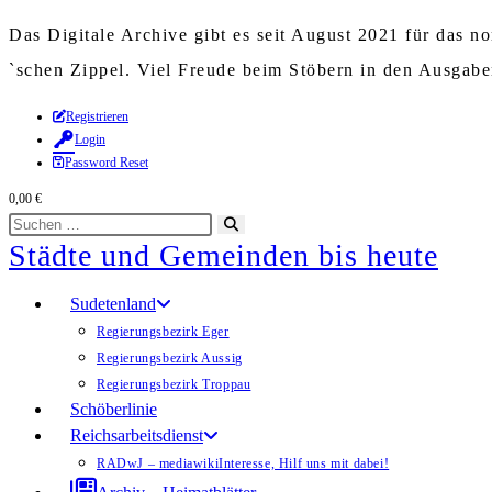
Das Digitale Archive gibt es seit August 2021 für das 
`schen Zippel. Viel Freude beim Stöbern in den Ausgab
Zum
Registrieren
Login
Inhalt
Password Reset
springen
0,00
€
Diese
Suche
Städte und Gemeinden bis heute
Website
starten
durchsuchen
Sudetenland
Regierungsbezirk Eger
Regierungsbezirk Aussig
Regierungsbezirk Troppau
Schöberlinie
Reichsarbeitsdienst
RADwJ – mediawiki
Interesse, Hilf uns mit dabei!