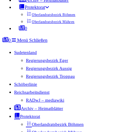
Archiv – Heimatblätter
Protektorat
Oberlandratsbezirk Böhmen
Oberlandratsbezirk Mähren
0
0
Menü
Schließen
Sudetenland
Regierungsbezirk Eger
Regierungsbezirk Aussig
Regierungsbezirk Troppau
Schöberlinie
Reichsarbeitsdienst
RADwJ – mediawiki
Archiv – Heimatblätter
Protektorat
Oberlandratsbezirk Böhmen