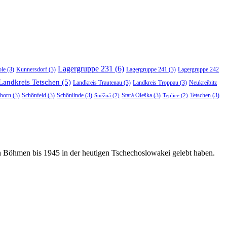
Lagergruppe 231
(6)
ole
(3)
Kunnersdorf
(3)
Lagergruppe 241
(3)
Lagergruppe 242
Landkreis Tetschen
(5)
Landkreis Trautenau
(3)
Landkreis Troppau
(3)
Neukreibitz
born
(3)
Schönfeld
(3)
Schönlinde
(3)
Stará Oleška
(3)
Tetschen
(3)
Sněžná
(2)
Teplice
(2)
in Böhmen bis 1945 in der heutigen Tschechoslowakei gelebt haben.