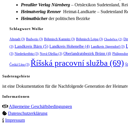
Preußler Verlag Nürnberg
– Ortslexikon Sudetenland, Rei
Heimatverlag Renner
Heimat-Landkarte – Sudetenland Re
Heimatbücher
der politischen Bezirke
Schlagwort Wolke
Altstadt
(3)
Budweis
(3)
Böhmisch Kamnitz
(3)
Böhmisch Leipa
(3)
Dit
Chudeřice
(2)
Landkreis Bärn
(5)
Landkreis Hohenelbe
(4)
(3)
Landkreis Jägerndorf
(3)
Oberlandratsbezirk Brünn
(4)
(3)
Niederkreibitz
(3)
Nová Oleška
(3)
Philippsdor
Říšská pracovní služba
(69)
Česká Lípa
(3)
Š
Sudetengebiete
ist eine Dokumentation für die Nachfolgende Generation der Heimatve
Informationen
Allgemeine Geschäftsbedingungen
Datenschutzerklärung
Impressum