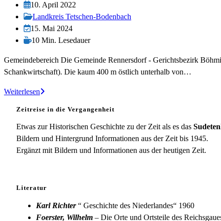
Autor:
Beitrag
10. April 2022
veröffentlicht:
Beitrags-
Landkreis Tetschen-Bodenbach
Kategorie:
Beitrag
15. Mai 2024
zuletzt
Lesedauer:
10 Min. Lesedauer
geändert
Gemeindebereich Die Gemeinde Rennersdorf - Gerichtsbezirk Böhmisch
am:
Schankwirtschaft). Die kaum 400 m östlich unterhalb von…
Rennersdorf
Weiterlesen
Zeitreise in die Vergangenheit
Etwas zur Historischen Geschichte zu der Zeit als es das
Sudeten
Bildern und Hintergrund Informationen aus der Zeit bis 1945.
Ergänzt mit Bildern und Informationen aus der heutigen Zeit.
Literatur
Karl Richter
“ Geschichte des Niederlandes“ 1960
Foerster, Wilhelm
– Die Orte und Ortsteile des Reichsgau