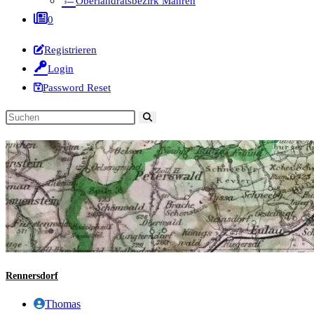
Oberlandratsbezirk Mähren
0
Registrieren
Login
Password Reset
Diese
Website
durchsuchen
Rennersdorf
Beitrags-
Thomas