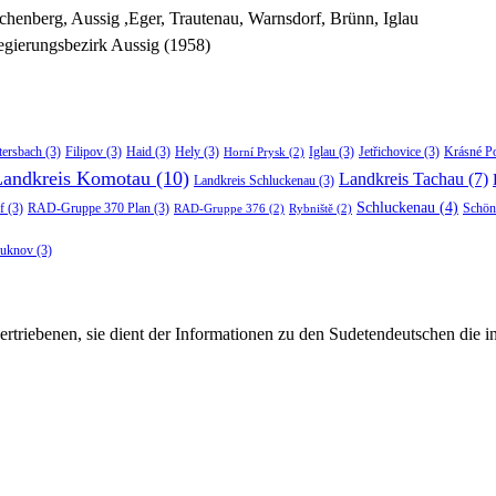
chenberg, Aussig ,Eger, Trautenau, Warnsdorf, Brünn, Iglau
gierungsbezirk Aussig (1958)
tersbach
(3)
Filipov
(3)
Haid
(3)
Hely
(3)
Iglau
(3)
Jetřichovice
(3)
Krásné P
Horní Prysk
(2)
Landkreis Komotau
(10)
Landkreis Tachau
(7)
Landkreis Schluckenau
(3)
Schluckenau
(4)
f
(3)
RAD-Gruppe 370 Plan
(3)
Schön
RAD-Gruppe 376
(2)
Rybniště
(2)
luknov
(3)
rtriebenen, sie dient der Informationen zu den Sudetendeutschen die 