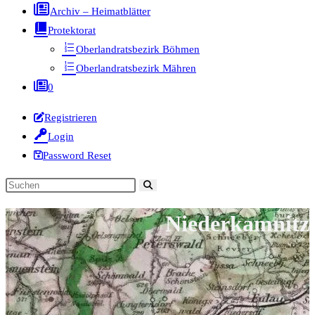
Archiv – Heimatblätter
Protektorat
Oberlandratsbezirk Böhmen
Oberlandratsbezirk Mähren
0
Registrieren
Login
Password Reset
Diese
Website
Niederkamnitz
durchsuchen