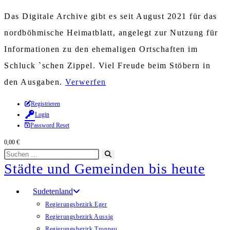
Das Digitale Archive gibt es seit August 2021 für das
nordböhmische Heimatblatt, angelegt zur Nutzung für
Informationen zu den ehemaligen Ortschaften im
Schluck `schen Zippel. Viel Freude beim Stöbern in
den Ausgaben.
Verwerfen
Zum
Registrieren
Login
Inhalt
Password Reset
springen
0,00
€
Diese
Suche
Städte und Gemeinden bis heute
Website
starten
durchsuchen
Sudetenland
Regierungsbezirk Eger
Regierungsbezirk Aussig
Regierungsbezirk Troppau