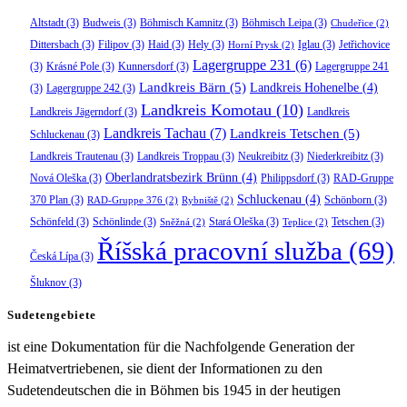
Altstadt
(3)
Budweis
(3)
Böhmisch Kamnitz
(3)
Böhmisch Leipa
(3)
Chudeřice
(2)
Dittersbach
(3)
Filipov
(3)
Haid
(3)
Hely
(3)
Iglau
(3)
Jetřichovice
Horní Prysk
(2)
Lagergruppe 231
(6)
(3)
Krásné Pole
(3)
Kunnersdorf
(3)
Lagergruppe 241
Landkreis Bärn
(5)
Landkreis Hohenelbe
(4)
(3)
Lagergruppe 242
(3)
Landkreis Komotau
(10)
Landkreis Jägerndorf
(3)
Landkreis
Landkreis Tachau
(7)
Landkreis Tetschen
(5)
Schluckenau
(3)
Landkreis Trautenau
(3)
Landkreis Troppau
(3)
Neukreibitz
(3)
Niederkreibitz
(3)
Oberlandratsbezirk Brünn
(4)
Nová Oleška
(3)
Philippsdorf
(3)
RAD-Gruppe
Schluckenau
(4)
370 Plan
(3)
Schönborn
(3)
RAD-Gruppe 376
(2)
Rybniště
(2)
Schönfeld
(3)
Schönlinde
(3)
Stará Oleška
(3)
Tetschen
(3)
Sněžná
(2)
Teplice
(2)
Říšská pracovní služba
(69)
Česká Lípa
(3)
Šluknov
(3)
Sudetengebiete
ist eine Dokumentation für die Nachfolgende Generation der
Heimatvertriebenen, sie dient der Informationen zu den
Sudetendeutschen die in Böhmen bis 1945 in der heutigen