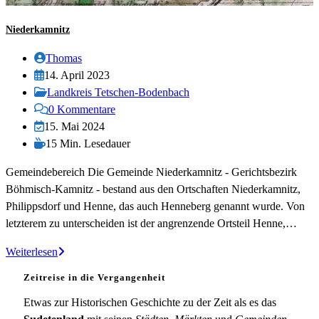
Niederkamnitz
Beitrags-
Thomas
Autor:
Beitrag
14. April 2023
veröffentlicht:
Beitrags-
Landkreis Tetschen-Bodenbach
Kategorie:
Beitrags-
0 Kommentare
Kommentare:
Beitrag
15. Mai 2024
zuletzt
Lesedauer:
15 Min. Lesedauer
geändert
Gemeindebereich Die Gemeinde Niederkamnitz - Gerichtsbezirk
am:
Böhmisch-Kamnitz - bestand aus den Ortschaften Niederkamnitz,
Philippsdorf und Henne, das auch Henneberg genannt wurde. Von
letzterem zu unterscheiden ist der angrenzende Ortsteil Henne,…
Niederkamnitz
Weiterlesen
Zeitreise in die Vergangenheit
Etwas zur Historischen Geschichte zu der Zeit als es das