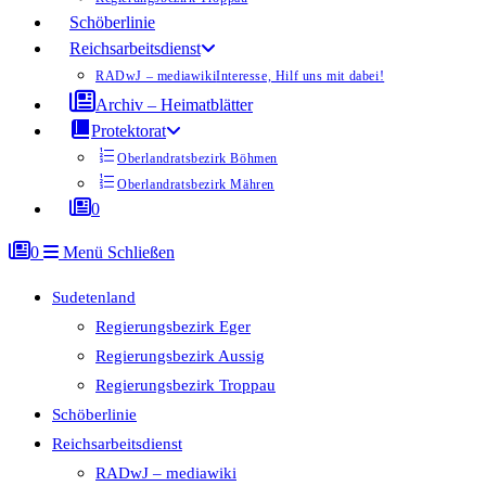
Schöberlinie
Reichsarbeitsdienst
RADwJ – mediawiki
Interesse, Hilf uns mit dabei!
Archiv – Heimatblätter
Protektorat
Oberlandratsbezirk Böhmen
Oberlandratsbezirk Mähren
0
0
Menü
Schließen
Sudetenland
Regierungsbezirk Eger
Regierungsbezirk Aussig
Regierungsbezirk Troppau
Schöberlinie
Reichsarbeitsdienst
RADwJ – mediawiki