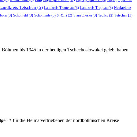
Landkreis Tetschen
(5)
Landkreis Trautenau
(3)
Landkreis Troppau
(3)
Neukreibitz
born
(3)
Schönfeld
(3)
Schönlinde
(3)
Stará Oleška
(3)
Tetschen
(3)
Sněžná
(2)
Teplice
(2)
in Böhmen bis 1945 in der heutigen Tschechoslowakei gelebt haben.
ge 1* für die Heimatvertriebenen der nordböhmischen Kreise