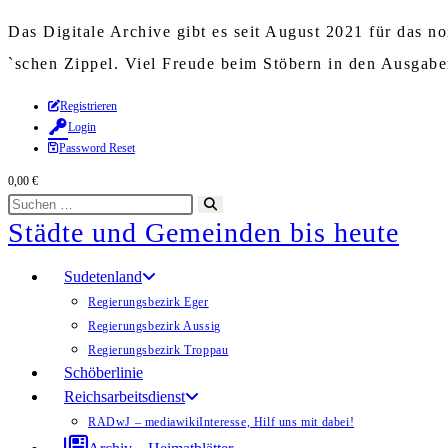
Das Digitale Archive gibt es seit August 2021 für das 
`schen Zippel. Viel Freude beim Stöbern in den Ausgab
Zum
Registrieren
Login
Inhalt
Password Reset
springen
0,00
€
Diese
Suche
Städte und Gemeinden bis heute
Website
starten
durchsuchen
Sudetenland
Regierungsbezirk Eger
Regierungsbezirk Aussig
Regierungsbezirk Troppau
Schöberlinie
Reichsarbeitsdienst
RADwJ – mediawiki
Interesse, Hilf uns mit dabei!