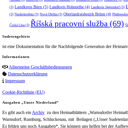
Landkreis Bärn
(5)
Landkreis Hohenelbe
(4)
(3)
Landkreis Jägerndorf
(3)
Oberlandratsbezirk Brünn
(4)
(3)
Niederkreibitz
(3)
Nová Oleška
(3)
Philippsdor
Říšská pracovní služba
(69)
Česká Lípa
(3)
Š
Sudetengebiete
ist eine Dokumentation für die Nachfolgende Generation der Heimatve
Informationen
Allgemeine Geschäftsbedingungen
Datenschutzerklärung
Impressum
Cookie-Richtlinie (EU)
Ausgaben „Unser Niederland“
Es gibt auch ein
Archiv
zu den Heimatblättern „Warnsdorfer Heimatbr
Warnsdorf, Rumburg, Schluckenau, mit Beilagen („Unser Sudetenlan
Es fehlen uns noch Ausgaben*, Sie können uns helfen bei der Aufb