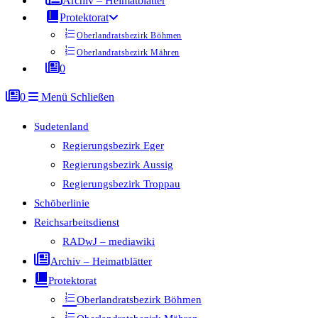
Archiv – Heimatblätter
Protektorat
Oberlandratsbezirk Böhmen
Oberlandratsbezirk Mähren
0
0
Menü
Schließen
Sudetenland
Regierungsbezirk Eger
Regierungsbezirk Aussig
Regierungsbezirk Troppau
Schöberlinie
Reichsarbeitsdienst
RADwJ – mediawiki
Archiv – Heimatblätter
Protektorat
Oberlandratsbezirk Böhmen