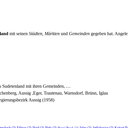
land
mit seinen
Städten, Märkten
und
Gemeinden
gegeben hat. Angeleg
es Sudetenland mit ihren Gemeinden, …
chenberg, Aussig ,Eger, Trautenau, Warnsdorf, Brünn, Iglau
gierungsbezirk Aussig (1958)
tersbach
(3)
Filipov
(3)
Haid
(3)
Hely
(3)
Iglau
(3)
Jetřichovice
(3)
Krásné P
Horní Prysk
(2)