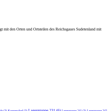
t mit den Orten und Ortsteilen des Reichsgaues Sudetenland mit
Lagergruppe 231
(6)
ole
(3)
Kunnersdorf
(3)
Lagergruppe 241
(3)
Lagergruppe 242