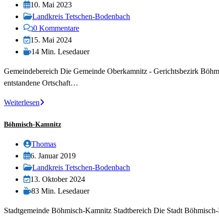
Autor:
Beitrag
10. Mai 2023
veröffentlicht:
Beitrags-
Landkreis Tetschen-Bodenbach
Kategorie:
Beitrags-
0 Kommentare
Kommentare:
Beitrag
15. Mai 2024
zuletzt
Lesedauer:
14 Min. Lesedauer
geändert
Gemeindebereich Die Gemeinde Oberkamnitz - Gerichtsbezirk Böhmisc
am:
entstandene Ortschaft…
Oberkamnitz
Weiterlesen
Böhmisch-Kamnitz
Beitrags-
Thomas
Autor:
Beitrag
6. Januar 2019
veröffentlicht:
Beitrags-
Landkreis Tetschen-Bodenbach
Kategorie:
Beitrag
13. Oktober 2024
zuletzt
Lesedauer:
83 Min. Lesedauer
geändert
Stadtgemeinde Böhmisch-Kamnitz Stadtbereich Die Stadt Böhmisch-Ka
am: