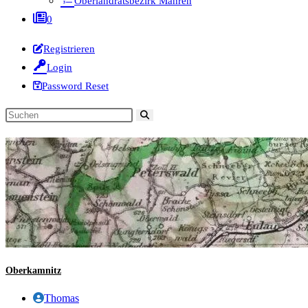
Oberlandratsbezirk Mähren
0
Registrieren
Login
Password Reset
Diese
Website
durchsuchen
Oberkamnitz
Beitrags-
Thomas