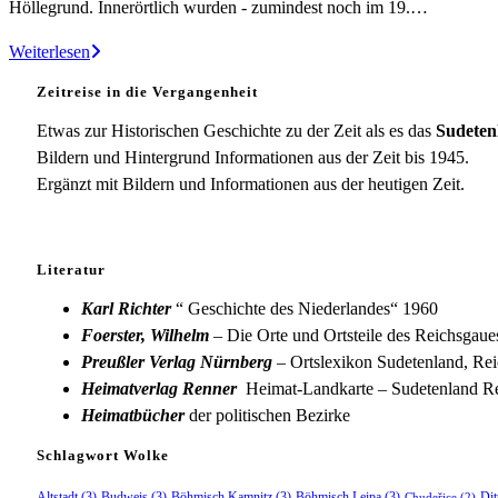
Höllegrund. Innerörtlich wurden - zumindest noch im 19.…
Böhmisch-
Weiterlesen
Kamnitz
Zeitreise in die Vergangenheit
Etwas zur Historischen Geschichte zu der Zeit als es das
Sudeten
Bildern und Hintergrund Informationen aus der Zeit bis 1945.
Ergänzt mit Bildern und Informationen aus der heutigen Zeit.
Literatur
Karl Richter
“ Geschichte des Niederlandes“ 1960
Foerster, Wilhelm
– Die Orte und Ortsteile des Reichsgau
Preußler Verlag Nürnberg
– Ortslexikon Sudetenland, Rei
Heimatverlag Renner
Heimat-Landkarte – Sudetenland Re
Heimatbücher
der politischen Bezirke
Schlagwort Wolke
Altstadt
(3)
Budweis
(3)
Böhmisch Kamnitz
(3)
Böhmisch Leipa
(3)
Dit
Chudeřice
(2)