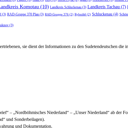
Landkreis Komotau
(10)
Landkreis Tachau
(7)
Landkreis Schluckenau
(3)
Schluckenau
(4)
f
(3)
RAD-Gruppe 370 Plan
(3)
Schön
RAD-Gruppe 376
(2)
Rybniště
(2)
luknov
(3)
rtriebenen, sie dient der Informationen zu den Sudetendeutschen die 
ief“ – „Nordböhmisches Niederland“ – „Unser Niederland“ ab der Fol
d“ und Sonderbeilagen).
ewahrung und Dokumentation.