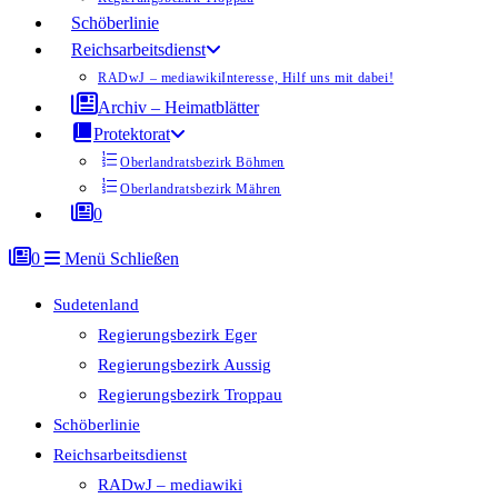
Schöberlinie
Reichsarbeitsdienst
RADwJ – mediawiki
Interesse, Hilf uns mit dabei!
Archiv – Heimatblätter
Protektorat
Oberlandratsbezirk Böhmen
Oberlandratsbezirk Mähren
0
0
Menü
Schließen
Sudetenland
Regierungsbezirk Eger
Regierungsbezirk Aussig
Regierungsbezirk Troppau
Schöberlinie
Reichsarbeitsdienst
RADwJ – mediawiki