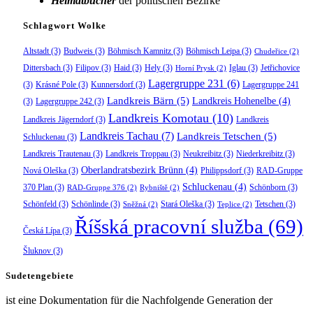
Heimatbücher
der politischen Bezirke
Schlagwort Wolke
Altstadt
(3)
Budweis
(3)
Böhmisch Kamnitz
(3)
Böhmisch Leipa
(3)
Chudeřice
(2)
Dittersbach
(3)
Filipov
(3)
Haid
(3)
Hely
(3)
Iglau
(3)
Jetřichovice
Horní Prysk
(2)
Lagergruppe 231
(6)
(3)
Krásné Pole
(3)
Kunnersdorf
(3)
Lagergruppe 241
Landkreis Bärn
(5)
Landkreis Hohenelbe
(4)
(3)
Lagergruppe 242
(3)
Landkreis Komotau
(10)
Landkreis Jägerndorf
(3)
Landkreis
Landkreis Tachau
(7)
Landkreis Tetschen
(5)
Schluckenau
(3)
Landkreis Trautenau
(3)
Landkreis Troppau
(3)
Neukreibitz
(3)
Niederkreibitz
(3)
Oberlandratsbezirk Brünn
(4)
Nová Oleška
(3)
Philippsdorf
(3)
RAD-Gruppe
Schluckenau
(4)
370 Plan
(3)
Schönborn
(3)
RAD-Gruppe 376
(2)
Rybniště
(2)
Schönfeld
(3)
Schönlinde
(3)
Stará Oleška
(3)
Tetschen
(3)
Sněžná
(2)
Teplice
(2)
Říšská pracovní služba
(69)
Česká Lípa
(3)
Šluknov
(3)
Sudetengebiete
ist eine Dokumentation für die Nachfolgende Generation der