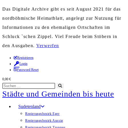
Das Digitale Archive gibt es seit August 2021 für das
nordböhmische Heimatblatt, angelegt zur Nutzung für
Informationen zu den ehemaligen Ortschaften im
Schluck `schen Zippel. Viel Freude beim Stöbern in
den Ausgaben.
Verwerfen
Zum
Registrieren
Login
Inhalt
Password Reset
springen
0,00
€
Diese
Suche
Städte und Gemeinden bis heute
Website
starten
durchsuchen
Sudetenland
Regierungsbezirk Eger
Regierungsbezirk Aussig
Regierungsbezirk Troppau