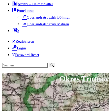
Archiv – Heimatblätter
Protektorat
Oberlandratsbezirk Böhmen
Oberlandratsbezirk Mähren
0
Registrieren
Login
Password Reset
Diese
Website
Okres Trutnov
durchsuchen