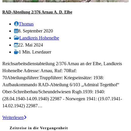
RAD-Abteilung 2/376 Arnau A. D. Elbe
Beitrags-
Thomas
Autor:
Beitrag
8. September 2020
veröffentlicht:
Beitrags-
Landkreis Hohenelbe
Kategorie:
Beitrag
22. Mai 2024
zuletzt
Lesedauer:
1 Min. Lesedauer
geändert
Reichsarbeitsdienstabteilung 2/376 Arnau an der Elbe, Landkreis
am:
Hohenelbe Adresse: Arnau, Ruf: 70Ruf:
70Abteilungsführer:Truppführer: Kriegseinsätze: 1938:
Aufbaukommando RAD-Abteilung 6/103 „Admiral Tegetthof“
Ober-Schreiberhau/Scheundelwiesen Rsgb.1939: 1940:
(28.04.1940-14.09.1940) 22987 - Norwegen 1941: (19.07.1941-
14.02.1942) 22987…
RAD-
Weiterlesen
Abteilung
Zeitreise in die Vergangenheit