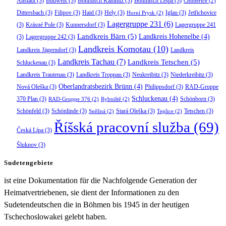
Altstadt
(3)
Budweis
(3)
Böhmisch Kamnitz
(3)
Böhmisch Leipa
(3)
Chudeřice
(2)
Dittersbach
(3)
Filipov
(3)
Haid
(3)
Hely
(3)
Iglau
(3)
Jetřichovice
Horní Prysk
(2)
Lagergruppe 231
(6)
(3)
Krásné Pole
(3)
Kunnersdorf
(3)
Lagergruppe 241
Landkreis Bärn
(5)
Landkreis Hohenelbe
(4)
(3)
Lagergruppe 242
(3)
Landkreis Komotau
(10)
Landkreis Jägerndorf
(3)
Landkreis
Landkreis Tachau
(7)
Landkreis Tetschen
(5)
Schluckenau
(3)
Landkreis Trautenau
(3)
Landkreis Troppau
(3)
Neukreibitz
(3)
Niederkreibitz
(3)
Oberlandratsbezirk Brünn
(4)
Nová Oleška
(3)
Philippsdorf
(3)
RAD-Gruppe
Schluckenau
(4)
370 Plan
(3)
Schönborn
(3)
RAD-Gruppe 376
(2)
Rybniště
(2)
Schönfeld
(3)
Schönlinde
(3)
Stará Oleška
(3)
Tetschen
(3)
Sněžná
(2)
Teplice
(2)
Říšská pracovní služba
(69)
Česká Lípa
(3)
Šluknov
(3)
Sudetengebiete
ist eine Dokumentation für die Nachfolgende Generation der
Heimatvertriebenen, sie dient der Informationen zu den
Sudetendeutschen die in Böhmen bis 1945 in der heutigen
Tschechoslowakei gelebt haben.