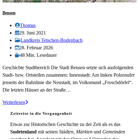
Bensen
Beitrags-
Thomas
Autor:
Beitrag
29. Juni 2021
veröffentlicht:
Beitrags-
Landkreis Tetschen-Bodenbach
Kategorie:
Beitrag
28. Februar 2026
zuletzt
Lesedauer:
48 Min. Lesedauer
geändert
Geschichte Stadtbereich Die Stadt Bensen setzte sich ausfolgenden
am:
Stadt- bzw. Ortsteilen zusammen: Innenstadt: Am linken Polzenufer
jenseits der Bahnlinie die Neustadt, im Volksmund „Froschdörfel“.
Die letzten Häuser an der Straße…
Bensen
Weiterlesen
Zeitreise in die Vergangenheit
Etwas zur Historischen Geschichte zu der Zeit als es das
Sudetenland
mit seinen
Städten, Märkten
und
Gemeinden