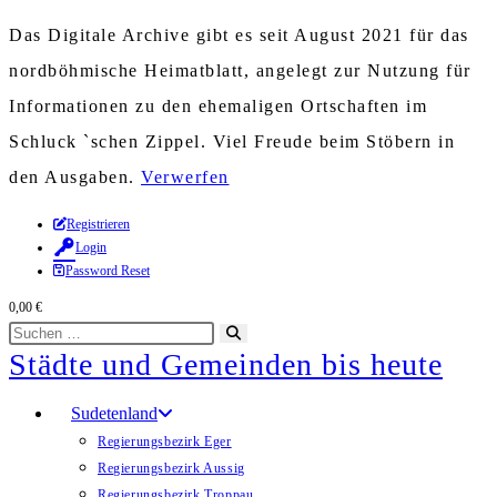
Das Digitale Archive gibt es seit August 2021 für das
nordböhmische Heimatblatt, angelegt zur Nutzung für
Informationen zu den ehemaligen Ortschaften im
Schluck `schen Zippel. Viel Freude beim Stöbern in
den Ausgaben.
Verwerfen
Zum
Registrieren
Login
Inhalt
Password Reset
springen
0,00
€
Diese
Suche
Städte und Gemeinden bis heute
Website
starten
durchsuchen
Sudetenland
Regierungsbezirk Eger
Regierungsbezirk Aussig
Regierungsbezirk Troppau