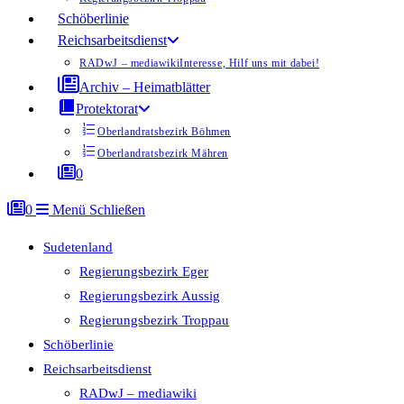
Schöberlinie
Reichsarbeitsdienst
RADwJ – mediawiki
Interesse, Hilf uns mit dabei!
Archiv – Heimatblätter
Protektorat
Oberlandratsbezirk Böhmen
Oberlandratsbezirk Mähren
0
0
Menü
Schließen
Sudetenland
Regierungsbezirk Eger
Regierungsbezirk Aussig
Regierungsbezirk Troppau
Schöberlinie
Reichsarbeitsdienst
RADwJ – mediawiki