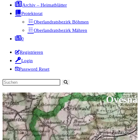
Archiv – Heimatblätter
Protektorat
Oberlandratsbezirk Böhmen
Oberlandratsbezirk Mähren
0
Registrieren
Login
Password Reset
Diese
Website
Ovesná
durchsuchen