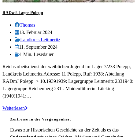
RADwJ-Lager Polepp
Beitrags-
Thomas
Autor:
Beitrag
13. Februar 2024
veröffentlicht:
Beitrags-
Landkreis Leitmeritz
Kategorie:
Beitrag
11. September 2024
zuletzt
Lesedauer:
1 Min. Lesedauer
geändert
Reichsarbeitsdienst der weiblichen Jugend im Lager 7/233 Polepp,
am:
Landkreis Leitmeritz Adresse: 11 Polepp, Ruf: 1938: Abteilung
RADmJ Polepp -> 10.19391939: Lagergruppe Leitmeritz 2331940:
Lagergruppe Reichenberg 231 - Maidenführerin: Lücking
(1940)1941:…
RADwJ-
Weiterlesen
Lager
Zeitreise in die Vergangenheit
Polepp
Etwas zur Historischen Geschichte zu der Zeit als es das