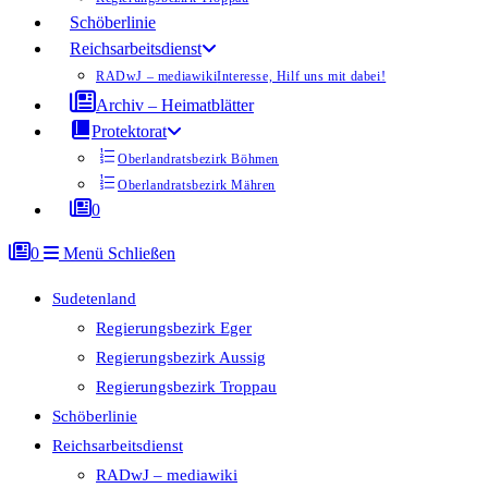
Schöberlinie
Reichsarbeitsdienst
RADwJ – mediawiki
Interesse, Hilf uns mit dabei!
Archiv – Heimatblätter
Protektorat
Oberlandratsbezirk Böhmen
Oberlandratsbezirk Mähren
0
0
Menü
Schließen
Sudetenland
Regierungsbezirk Eger
Regierungsbezirk Aussig
Regierungsbezirk Troppau
Schöberlinie
Reichsarbeitsdienst
RADwJ – mediawiki