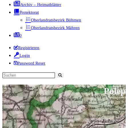
Archiv – Heimatblätter
Protektorat
Oberlandratsbezirk Böhmen
Oberlandratsbezirk Mähren
0
Registrieren
Login
Password Reset
Diese
Website
Polep
durchsuchen