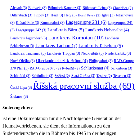
Altstadt
(3)
Budweis
(3)
Böhmisch Kamnitz
(3)
Böhmisch Leipa
(3)
Chudeřice
(2)
Dittersbach
(3)
Filipov
(3)
Haid
(3)
Hely
(3)
Iglau
(3)
Jetřichovice
Horní Prysk
(2)
Lagergruppe 231
(6)
(3)
Krásné Pole
(3)
Kunnersdorf
(3)
Lagergruppe 241
Landkreis Bärn
(5)
Landkreis Hohenelbe
(4)
(3)
Lagergruppe 242
(3)
Landkreis Komotau
(10)
Landkreis Jägerndorf
(3)
Landkreis
Landkreis Tachau
(7)
Landkreis Tetschen
(5)
Schluckenau
(3)
Landkreis Trautenau
(3)
Landkreis Troppau
(3)
Neukreibitz
(3)
Niederkreibitz
(3)
Oberlandratsbezirk Brünn
(4)
Nová Oleška
(3)
Philippsdorf
(3)
RAD-Gruppe
Schluckenau
(4)
370 Plan
(3)
Schönborn
(3)
RAD-Gruppe 376
(2)
Rybniště
(2)
Schönfeld
(3)
Schönlinde
(3)
Stará Oleška
(3)
Tetschen
(3)
Sněžná
(2)
Teplice
(2)
Říšská pracovní služba
(69)
Česká Lípa
(3)
Šluknov
(3)
Sudetengebiete
ist eine Dokumentation für die Nachfolgende Generation der
Heimatvertriebenen, sie dient der Informationen zu den
Sudetendeutschen die in Böhmen bis 1945 in der heutigen