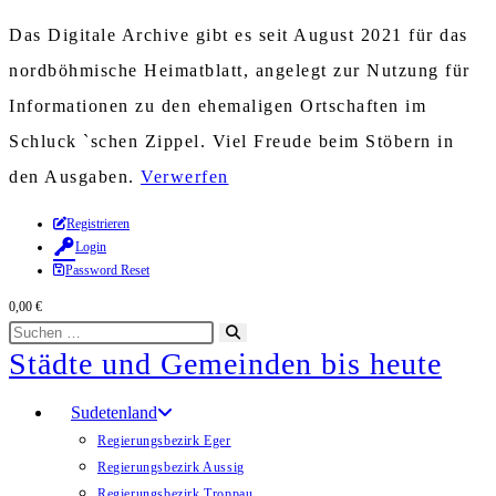
Das Digitale Archive gibt es seit August 2021 für das
nordböhmische Heimatblatt, angelegt zur Nutzung für
Informationen zu den ehemaligen Ortschaften im
Schluck `schen Zippel. Viel Freude beim Stöbern in
den Ausgaben.
Verwerfen
Zum
Registrieren
Login
Inhalt
Password Reset
springen
0,00
€
Diese
Suche
Städte und Gemeinden bis heute
Website
starten
durchsuchen
Sudetenland
Regierungsbezirk Eger
Regierungsbezirk Aussig
Regierungsbezirk Troppau