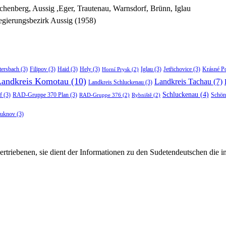
chenberg, Aussig ,Eger, Trautenau, Warnsdorf, Brünn, Iglau
gierungsbezirk Aussig (1958)
tersbach
(3)
Filipov
(3)
Haid
(3)
Hely
(3)
Iglau
(3)
Jetřichovice
(3)
Krásné P
Horní Prysk
(2)
Landkreis Komotau
(10)
Landkreis Tachau
(7)
Landkreis Schluckenau
(3)
Schluckenau
(4)
f
(3)
RAD-Gruppe 370 Plan
(3)
Schön
RAD-Gruppe 376
(2)
Rybniště
(2)
luknov
(3)
rtriebenen, sie dient der Informationen zu den Sudetendeutschen die 