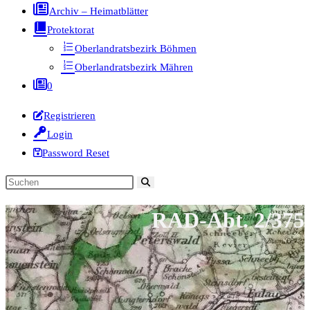
Archiv – Heimatblätter
Protektorat
Oberlandratsbezirk Böhmen
Oberlandratsbezirk Mähren
0
Registrieren
Login
Password Reset
Diese
Website
RAD-Abt. 2/375
durchsuchen