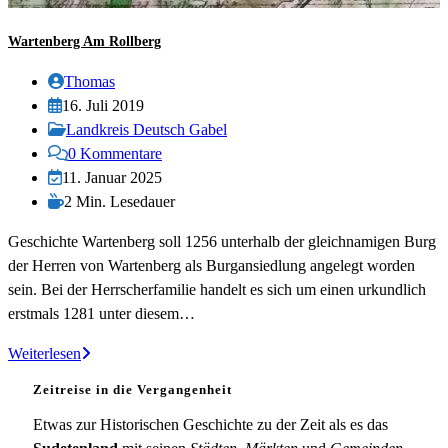
Wartenberg Am Rollberg
Beitrags-
Thomas
Autor:
Beitrag
16. Juli 2019
veröffentlicht:
Beitrags-
Landkreis Deutsch Gabel
Kategorie:
Beitrags-
0 Kommentare
Kommentare:
Beitrag
11. Januar 2025
zuletzt
Lesedauer:
2 Min. Lesedauer
geändert
Geschichte Wartenberg soll 1256 unterhalb der gleichnamigen Burg
am:
der Herren von Wartenberg als Burgansiedlung angelegt worden
sein. Bei der Herrscherfamilie handelt es sich um einen urkundlich
erstmals 1281 unter diesem…
Wartenberg
Weiterlesen
am
Zeitreise in die Vergangenheit
Rollberg
Etwas zur Historischen Geschichte zu der Zeit als es das