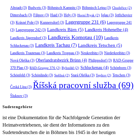
Altstadt
(3)
Budweis
(3)
Böhmisch Kamnitz
(3)
Böhmisch Leipa
(3)
Chudeřice
(2)
Dittersbach
(3)
Filipov
(3)
Haid
(3)
Hely
(3)
Iglau
(3)
Jetřichovice
Horní Prysk
(2)
Lagergruppe 231
(6)
(3)
Krásné Pole
(3)
Kunnersdorf
(3)
Lagergruppe 241
Landkreis Bärn
(5)
Landkreis Hohenelbe
(4)
(3)
Lagergruppe 242
(3)
Landkreis Komotau
(10)
Landkreis Jägerndorf
(3)
Landkreis
Landkreis Tachau
(7)
Landkreis Tetschen
(5)
Schluckenau
(3)
Landkreis Trautenau
(3)
Landkreis Troppau
(3)
Neukreibitz
(3)
Niederkreibitz
(3)
Oberlandratsbezirk Brünn
(4)
Nová Oleška
(3)
Philippsdorf
(3)
RAD-Gruppe
Schluckenau
(4)
370 Plan
(3)
Schönborn
(3)
RAD-Gruppe 376
(2)
Rybniště
(2)
Schönfeld
(3)
Schönlinde
(3)
Stará Oleška
(3)
Tetschen
(3)
Sněžná
(2)
Teplice
(2)
Říšská pracovní služba
(69)
Česká Lípa
(3)
Šluknov
(3)
Sudetengebiete
ist eine Dokumentation für die Nachfolgende Generation der
Heimatvertriebenen, sie dient der Informationen zu den
Sudetendeutschen die in Böhmen bis 1945 in der heutigen