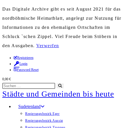
Das Digitale Archive gibt es seit August 2021 für das
nordböhmische Heimatblatt, angelegt zur Nutzung für
Informationen zu den ehemaligen Ortschaften im
Schluck `schen Zippel. Viel Freude beim Stöbern in
den Ausgaben.
Verwerfen
Zum
Registrieren
Login
Inhalt
Password Reset
springen
0,00
€
Diese
Suche
Städte und Gemeinden bis heute
Website
starten
durchsuchen
Sudetenland
Regierungsbezirk Eger
Regierungsbezirk Aussig
Regierungsbezirk Troppau