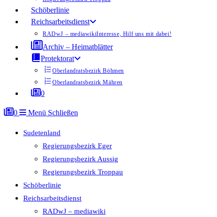
Schöberlinie
Reichsarbeitsdienst
RADwJ – mediawiki
Interesse, Hilf uns mit dabei!
Archiv – Heimatblätter
Protektorat
Oberlandratsbezirk Böhmen
Oberlandratsbezirk Mähren
0
0
Menü
Schließen
Sudetenland
Regierungsbezirk Eger
Regierungsbezirk Aussig
Regierungsbezirk Troppau
Schöberlinie
Reichsarbeitsdienst
RADwJ – mediawiki