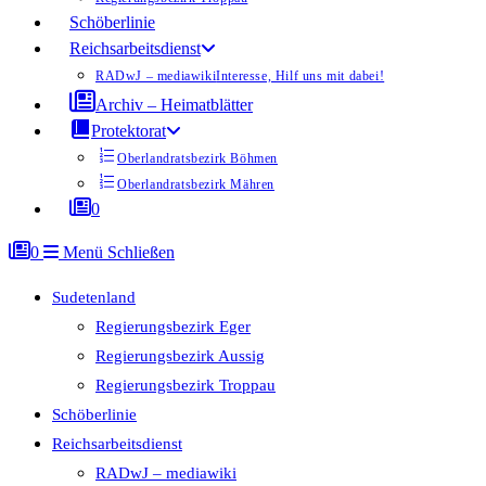
Schöberlinie
Reichsarbeitsdienst
RADwJ – mediawiki
Interesse, Hilf uns mit dabei!
Archiv – Heimatblätter
Protektorat
Oberlandratsbezirk Böhmen
Oberlandratsbezirk Mähren
0
0
Menü
Schließen
Sudetenland
Regierungsbezirk Eger
Regierungsbezirk Aussig
Regierungsbezirk Troppau
Schöberlinie
Reichsarbeitsdienst
RADwJ – mediawiki