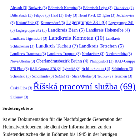
Altstadt
(3)
Budweis
(3)
Böhmisch Kamnitz
(3)
Böhmisch Leipa
(3)
Chudeřice
(2)
Dittersbach
(3)
Filipov
(3)
Haid
(3)
Hely
(3)
Iglau
(3)
Jetřichovice
Horní Prysk
(2)
Lagergruppe 231
(6)
(3)
Krásné Pole
(3)
Kunnersdorf
(3)
Lagergruppe 241
Landkreis Bärn
(5)
Landkreis Hohenelbe
(4)
(3)
Lagergruppe 242
(3)
Landkreis Komotau
(10)
Landkreis Jägerndorf
(3)
Landkreis
Landkreis Tachau
(7)
Landkreis Tetschen
(5)
Schluckenau
(3)
Landkreis Trautenau
(3)
Landkreis Troppau
(3)
Neukreibitz
(3)
Niederkreibitz
(3)
Oberlandratsbezirk Brünn
(4)
Nová Oleška
(3)
Philippsdorf
(3)
RAD-Gruppe
Schluckenau
(4)
370 Plan
(3)
Schönborn
(3)
RAD-Gruppe 376
(2)
Rybniště
(2)
Schönfeld
(3)
Schönlinde
(3)
Stará Oleška
(3)
Tetschen
(3)
Sněžná
(2)
Teplice
(2)
Říšská pracovní služba
(69)
Česká Lípa
(3)
Šluknov
(3)
Sudetengebiete
ist eine Dokumentation für die Nachfolgende Generation der
Heimatvertriebenen, sie dient der Informationen zu den
Sudetendeutschen die in Böhmen bis 1945 in der heutigen