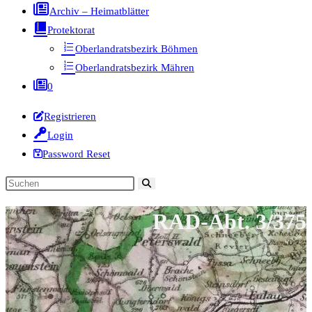
Archiv – Heimatblätter
Protektorat
Oberlandratsbezirk Böhmen
Oberlandratsbezirk Mähren
0
Registrieren
Login
Password Reset
Diese
Website
RAD-Abt. 3/375
durchsuchen