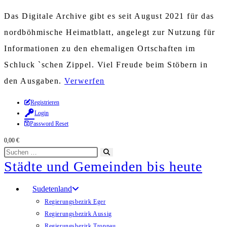
Das Digitale Archive gibt es seit August 2021 für das
nordböhmische Heimatblatt, angelegt zur Nutzung für
Informationen zu den ehemaligen Ortschaften im
Schluck `schen Zippel. Viel Freude beim Stöbern in
den Ausgaben.
Verwerfen
Zum
Registrieren
Login
Inhalt
Password Reset
springen
0,00
€
Diese
Suche
Städte und Gemeinden bis heute
Website
starten
durchsuchen
Sudetenland
Regierungsbezirk Eger
Regierungsbezirk Aussig
Regierungsbezirk Troppau