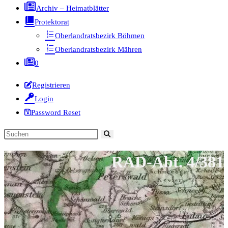
Archiv – Heimatblätter
Protektorat
Oberlandratsbezirk Böhmen
Oberlandratsbezirk Mähren
0
Registrieren
Login
Password Reset
Diese
Website
RAD-Abt. 4/381
durchsuchen