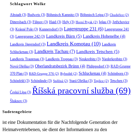
Schlagwort Wolke
Altstadt
(3)
Budweis
(3)
Böhmisch Kamnitz
(3)
Böhmisch Leipa
(3)
Chudeřice
(2)
Dittersbach
(3)
Filipov
(3)
Haid
(3)
Hely
(3)
Iglau
(3)
Jetřichovice
Horní Prysk
(2)
Lagergruppe 231
(6)
(3)
Krásné Pole
(3)
Kunnersdorf
(3)
Lagergruppe 241
Landkreis Bärn
(5)
Landkreis Hohenelbe
(4)
(3)
Lagergruppe 242
(3)
Landkreis Komotau
(10)
Landkreis Jägerndorf
(3)
Landkreis
Landkreis Tachau
(7)
Landkreis Tetschen
(5)
Schluckenau
(3)
Landkreis Trautenau
(3)
Landkreis Troppau
(3)
Neukreibitz
(3)
Niederkreibitz
(3)
Oberlandratsbezirk Brünn
(4)
Nová Oleška
(3)
Philippsdorf
(3)
RAD-Gruppe
Schluckenau
(4)
370 Plan
(3)
Schönborn
(3)
RAD-Gruppe 376
(2)
Rybniště
(2)
Schönfeld
(3)
Schönlinde
(3)
Stará Oleška
(3)
Tetschen
(3)
Sněžná
(2)
Teplice
(2)
Říšská pracovní služba
(69)
Česká Lípa
(3)
Šluknov
(3)
Sudetengebiete
ist eine Dokumentation für die Nachfolgende Generation der
Heimatvertriebenen, sie dient der Informationen zu den