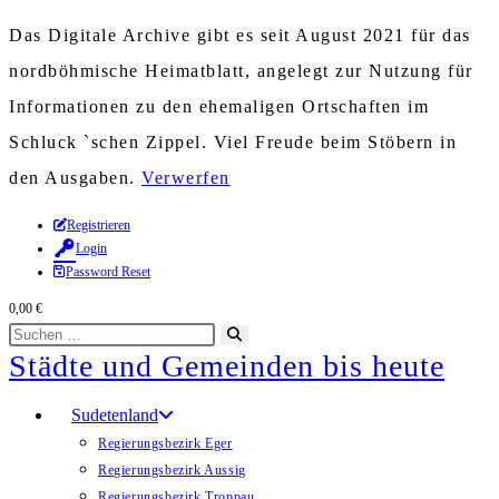
Das Digitale Archive gibt es seit August 2021 für das
nordböhmische Heimatblatt, angelegt zur Nutzung für
Informationen zu den ehemaligen Ortschaften im
Schluck `schen Zippel. Viel Freude beim Stöbern in
den Ausgaben.
Verwerfen
Zum
Registrieren
Login
Inhalt
Password Reset
springen
0,00
€
Diese
Suche
Städte und Gemeinden bis heute
Website
starten
durchsuchen
Sudetenland
Regierungsbezirk Eger
Regierungsbezirk Aussig
Regierungsbezirk Troppau