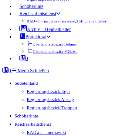
Schöberlinie
Reichsarbeitsdienst
RADwJ – mediawiki
Interesse, Hilf uns mit dabei!
Archiv – Heimatblätter
Protektorat
Oberlandratsbezirk Böhmen
Oberlandratsbezirk Mähren
0
0
Menü
Schließen
Sudetenland
Regierungsbezirk Eger
Regierungsbezirk Aussig
Regierungsbezirk Troppau
Schöberlinie
Reichsarbeitsdienst
RADwJ – mediawiki