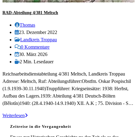
RAD-Abteilung 4/381 Meltsch
Beitrags-
Thomas
Autor:
Beitrag
23. Dezember 2022
veröffentlicht:
Beitrags-
Landkreis Troppau
Kategorie:
Beitrags-
0 Kommentare
Kommentare:
Beitrag
30. März 2026
zuletzt
Lesedauer:
2 Min. Lesedauer
geändert
Reichsarbeitsdienstabteilung 4/381 Meltsch, Landkreis Troppau
am:
Adresse: Meltsch, Ruf: Abteilungsführer:Obstfm. Oskar Pospischil
(1.9.1939-30.11.1940)Truppführer: Kriegseinsätze: 1938: Herbst,
Aufbau des Lagers.1939: Abteilung 4/381 Deutsch-Bölten
(Bělotín)1940: (28.4.1940-14.9.1940) XII. A.K ; 75. Division - S…
RAD-
Weiterlesen
Abteilung
Zeitreise in die Vergangenheit
4/381