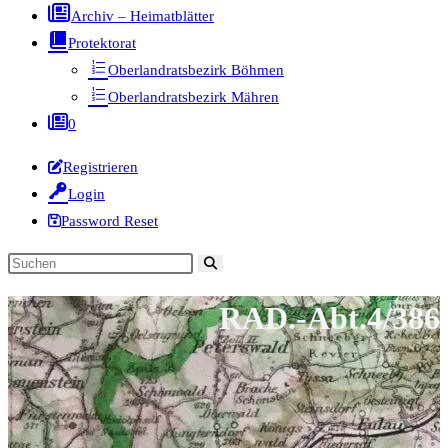
Archiv – Heimatblätter
Protektorat
Oberlandratsbezirk Böhmen
Oberlandratsbezirk Mähren
0
Registrieren
Login
Password Reset
Diese
Website
RAD.-Abt.4/386
durchsuchen