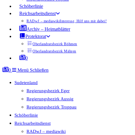
Schöberlinie
Reichsarbeitsdienst
RADwJ – mediawiki
Interesse, Hilf uns mit dabei!
Archiv – Heimatblätter
Protektorat
Oberlandratsbezirk Böhmen
Oberlandratsbezirk Mähren
0
0
Menü
Schließen
Sudetenland
Regierungsbezirk Eger
Regierungsbezirk Aussig
Regierungsbezirk Troppau
Schöberlinie
Reichsarbeitsdienst
RADwJ – mediawiki