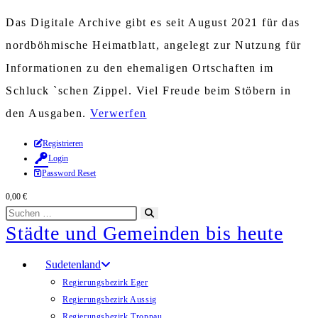
Das Digitale Archive gibt es seit August 2021 für das
nordböhmische Heimatblatt, angelegt zur Nutzung für
Informationen zu den ehemaligen Ortschaften im
Schluck `schen Zippel. Viel Freude beim Stöbern in
den Ausgaben.
Verwerfen
Zum
Registrieren
Login
Inhalt
Password Reset
springen
0,00
€
Diese
Suche
Städte und Gemeinden bis heute
Website
starten
durchsuchen
Sudetenland
Regierungsbezirk Eger
Regierungsbezirk Aussig
Regierungsbezirk Troppau