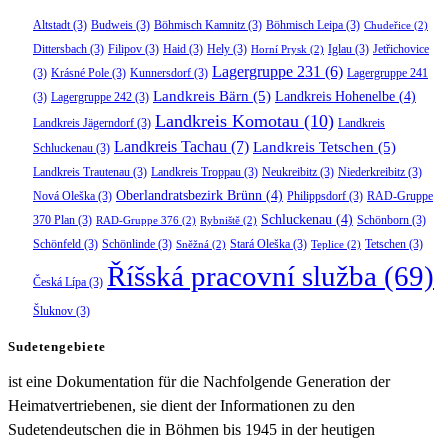
Altstadt
(3)
Budweis
(3)
Böhmisch Kamnitz
(3)
Böhmisch Leipa
(3)
Chudeřice
(2)
Dittersbach
(3)
Filipov
(3)
Haid
(3)
Hely
(3)
Iglau
(3)
Jetřichovice
Horní Prysk
(2)
Lagergruppe 231
(6)
(3)
Krásné Pole
(3)
Kunnersdorf
(3)
Lagergruppe 241
Landkreis Bärn
(5)
Landkreis Hohenelbe
(4)
(3)
Lagergruppe 242
(3)
Landkreis Komotau
(10)
Landkreis Jägerndorf
(3)
Landkreis
Landkreis Tachau
(7)
Landkreis Tetschen
(5)
Schluckenau
(3)
Landkreis Trautenau
(3)
Landkreis Troppau
(3)
Neukreibitz
(3)
Niederkreibitz
(3)
Oberlandratsbezirk Brünn
(4)
Nová Oleška
(3)
Philippsdorf
(3)
RAD-Gruppe
Schluckenau
(4)
370 Plan
(3)
Schönborn
(3)
RAD-Gruppe 376
(2)
Rybniště
(2)
Schönfeld
(3)
Schönlinde
(3)
Stará Oleška
(3)
Tetschen
(3)
Sněžná
(2)
Teplice
(2)
Říšská pracovní služba
(69)
Česká Lípa
(3)
Šluknov
(3)
Sudetengebiete
ist eine Dokumentation für die Nachfolgende Generation der
Heimatvertriebenen, sie dient der Informationen zu den
Sudetendeutschen die in Böhmen bis 1945 in der heutigen