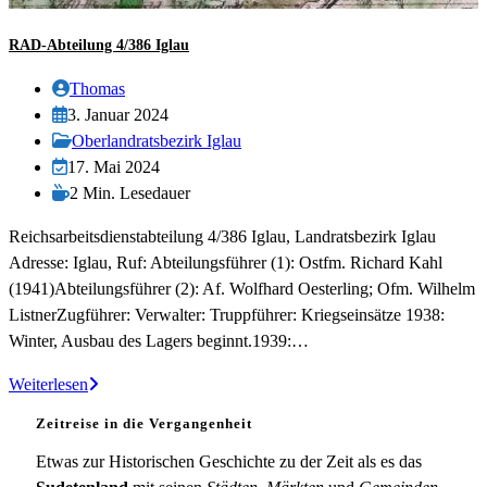
RAD-Abteilung 4/386 Iglau
Beitrags-
Thomas
Autor:
Beitrag
3. Januar 2024
veröffentlicht:
Beitrags-
Oberlandratsbezirk Iglau
Kategorie:
Beitrag
17. Mai 2024
zuletzt
Lesedauer:
2 Min. Lesedauer
geändert
Reichsarbeitsdienstabteilung 4/386 Iglau, Landratsbezirk Iglau
am:
Adresse: Iglau, Ruf: Abteilungsführer (1): Ostfm. Richard Kahl
(1941)Abteilungsführer (2): Af. Wolfhard Oesterling; Ofm. Wilhelm
ListnerZugführer: Verwalter: Truppführer: Kriegseinsätze 1938:
Winter, Ausbau des Lagers beginnt.1939:…
RAD-
Weiterlesen
Abteilung
Zeitreise in die Vergangenheit
4/386
Iglau
Etwas zur Historischen Geschichte zu der Zeit als es das