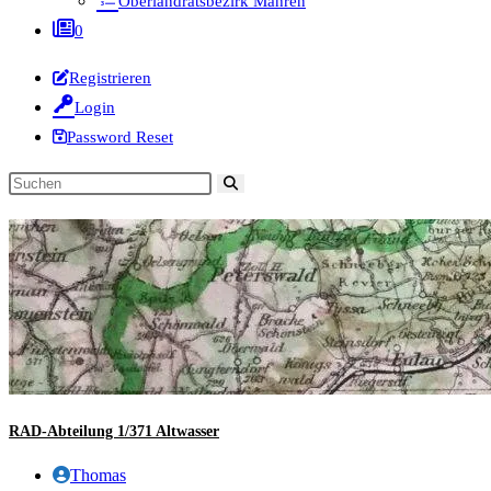
Oberlandratsbezirk Mähren
0
Registrieren
Login
Password Reset
Diese
Website
durchsuchen
RAD-Abteilung 1/371 Altwasser
Beitrags-
Thomas