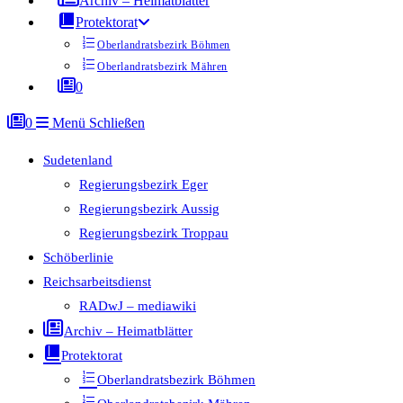
Archiv – Heimatblätter
Protektorat
Oberlandratsbezirk Böhmen
Oberlandratsbezirk Mähren
0
0
Menü
Schließen
Sudetenland
Regierungsbezirk Eger
Regierungsbezirk Aussig
Regierungsbezirk Troppau
Schöberlinie
Reichsarbeitsdienst
RADwJ – mediawiki
Archiv – Heimatblätter
Protektorat
Oberlandratsbezirk Böhmen