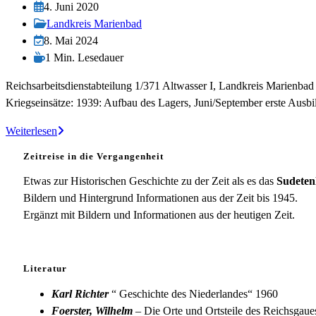
Autor:
Beitrag
4. Juni 2020
veröffentlicht:
Beitrags-
Landkreis Marienbad
Kategorie:
Beitrag
8. Mai 2024
zuletzt
Lesedauer:
1 Min. Lesedauer
geändert
Reichsarbeitsdienstabteilung 1/371 Altwasser I, Landkreis Marienba
am:
Kriegseinsätze: 1939: Aufbau des Lagers, Juni/September erste Aus
RAD-
Weiterlesen
Abteilung
Zeitreise in die Vergangenheit
1/371
Altwasser
Etwas zur Historischen Geschichte zu der Zeit als es das
Sudeten
Bildern und Hintergrund Informationen aus der Zeit bis 1945.
Ergänzt mit Bildern und Informationen aus der heutigen Zeit.
Literatur
Karl Richter
“ Geschichte des Niederlandes“ 1960
Foerster, Wilhelm
– Die Orte und Ortsteile des Reichsgau