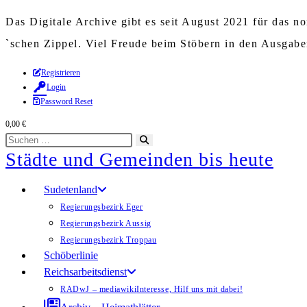
Das Digitale Archive gibt es seit August 2021 für das 
`schen Zippel. Viel Freude beim Stöbern in den Ausgab
Zum
Registrieren
Login
Inhalt
Password Reset
springen
0,00
€
Diese
Suche
Städte und Gemeinden bis heute
Website
starten
durchsuchen
Sudetenland
Regierungsbezirk Eger
Regierungsbezirk Aussig
Regierungsbezirk Troppau
Schöberlinie
Reichsarbeitsdienst
RADwJ – mediawiki
Interesse, Hilf uns mit dabei!