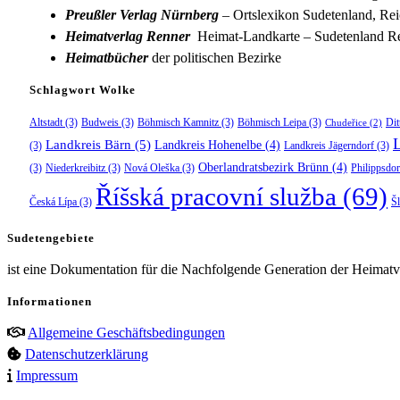
Preußler Verlag Nürnberg
– Ortslexikon Sudetenland, Rei
Heimatverlag Renner
Heimat-Landkarte – Sudetenland Re
Heimatbücher
der politischen Bezirke
Schlagwort Wolke
Altstadt
(3)
Budweis
(3)
Böhmisch Kamnitz
(3)
Böhmisch Leipa
(3)
Dit
Chudeřice
(2)
Landkreis Bärn
(5)
Landkreis Hohenelbe
(4)
(3)
Landkreis Jägerndorf
(3)
Oberlandratsbezirk Brünn
(4)
(3)
Niederkreibitz
(3)
Nová Oleška
(3)
Philippsdor
Říšská pracovní služba
(69)
Česká Lípa
(3)
Š
Sudetengebiete
ist eine Dokumentation für die Nachfolgende Generation der Heimatve
Informationen
Allgemeine Geschäftsbedingungen
Datenschutzerklärung
Impressum