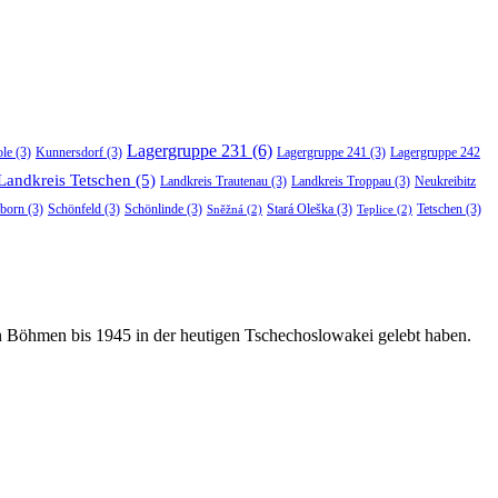
Lagergruppe 231
(6)
ole
(3)
Kunnersdorf
(3)
Lagergruppe 241
(3)
Lagergruppe 242
Landkreis Tetschen
(5)
Landkreis Trautenau
(3)
Landkreis Troppau
(3)
Neukreibitz
born
(3)
Schönfeld
(3)
Schönlinde
(3)
Stará Oleška
(3)
Tetschen
(3)
Sněžná
(2)
Teplice
(2)
in Böhmen bis 1945 in der heutigen Tschechoslowakei gelebt haben.