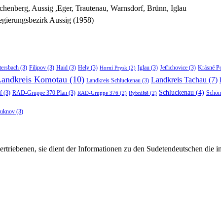
chenberg, Aussig ,Eger, Trautenau, Warnsdorf, Brünn, Iglau
gierungsbezirk Aussig (1958)
tersbach
(3)
Filipov
(3)
Haid
(3)
Hely
(3)
Iglau
(3)
Jetřichovice
(3)
Krásné P
Horní Prysk
(2)
Landkreis Komotau
(10)
Landkreis Tachau
(7)
Landkreis Schluckenau
(3)
Schluckenau
(4)
f
(3)
RAD-Gruppe 370 Plan
(3)
Schön
RAD-Gruppe 376
(2)
Rybniště
(2)
luknov
(3)
rtriebenen, sie dient der Informationen zu den Sudetendeutschen die 