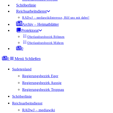
Schöberlinie
Reichsarbeitsdienst
RADwJ – mediawiki
Interesse, Hilf uns mit dabei!
Archiv – Heimatblätter
Protektorat
Oberlandratsbezirk Böhmen
Oberlandratsbezirk Mähren
0
0
Menü
Schließen
Sudetenland
Regierungsbezirk Eger
Regierungsbezirk Aussig
Regierungsbezirk Troppau
Schöberlinie
Reichsarbeitsdienst
RADwJ – mediawiki