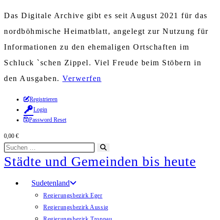
Das Digitale Archive gibt es seit August 2021 für das
nordböhmische Heimatblatt, angelegt zur Nutzung für
Informationen zu den ehemaligen Ortschaften im
Schluck `schen Zippel. Viel Freude beim Stöbern in
den Ausgaben.
Verwerfen
Zum
Registrieren
Login
Inhalt
Password Reset
springen
0,00
€
Diese
Suche
Städte und Gemeinden bis heute
Website
starten
durchsuchen
Sudetenland
Regierungsbezirk Eger
Regierungsbezirk Aussig
Regierungsbezirk Troppau