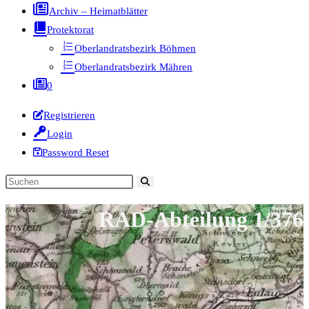
Archiv – Heimatblätter
Protektorat
Oberlandratsbezirk Böhmen
Oberlandratsbezirk Mähren
0
Registrieren
Login
Password Reset
Diese
Website
RAD-Abteilung 1/376
durchsuchen