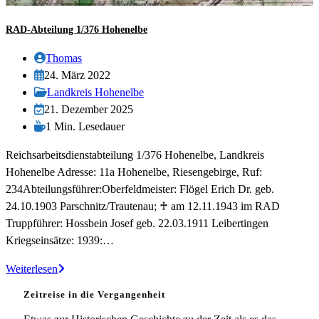
RAD-Abteilung 1/376 Hohenelbe
Beitrags-
Thomas
Autor:
Beitrag
24. März 2022
veröffentlicht:
Beitrags-
Landkreis Hohenelbe
Kategorie:
Beitrag
21. Dezember 2025
zuletzt
Lesedauer:
1 Min. Lesedauer
geändert
Reichsarbeitsdienstabteilung 1/376 Hohenelbe, Landkreis
am:
Hohenelbe Adresse: 11a Hohenelbe, Riesengebirge, Ruf:
234Abteilungsführer:Oberfeldmeister: Flögel Erich Dr. geb.
24.10.1903 Parschnitz/Trautenau; ♰ am 12.11.1943 im RAD
Truppführer: Hossbein Josef geb. 22.03.1911 Leibertingen
Kriegseinsätze: 1939:…
RAD-
Weiterlesen
Abteilung
Zeitreise in die Vergangenheit
1/376