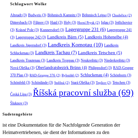
Schlagwort Wolke
Altstadt
(3)
Budweis
(3)
Böhmisch Kamnitz
(3)
Böhmisch Leipa
(3)
Chudeřice
(2)
Dittersbach
(3)
Filipov
(3)
Haid
(3)
Hely
(3)
Iglau
(3)
Jetřichovice
Horní Prysk
(2)
Lagergruppe 231
(6)
(3)
Krásné Pole
(3)
Kunnersdorf
(3)
Lagergruppe 241
Landkreis Bärn
(5)
Landkreis Hohenelbe
(4)
(3)
Lagergruppe 242
(3)
Landkreis Komotau
(10)
Landkreis Jägerndorf
(3)
Landkreis
Landkreis Tachau
(7)
Landkreis Tetschen
(5)
Schluckenau
(3)
Landkreis Trautenau
(3)
Landkreis Troppau
(3)
Neukreibitz
(3)
Niederkreibitz
(3)
Oberlandratsbezirk Brünn
(4)
Nová Oleška
(3)
Philippsdorf
(3)
RAD-Gruppe
Schluckenau
(4)
370 Plan
(3)
Schönborn
(3)
RAD-Gruppe 376
(2)
Rybniště
(2)
Schönfeld
(3)
Schönlinde
(3)
Stará Oleška
(3)
Tetschen
(3)
Sněžná
(2)
Teplice
(2)
Říšská pracovní služba
(69)
Česká Lípa
(3)
Šluknov
(3)
Sudetengebiete
ist eine Dokumentation für die Nachfolgende Generation der
Heimatvertriebenen, sie dient der Informationen zu den