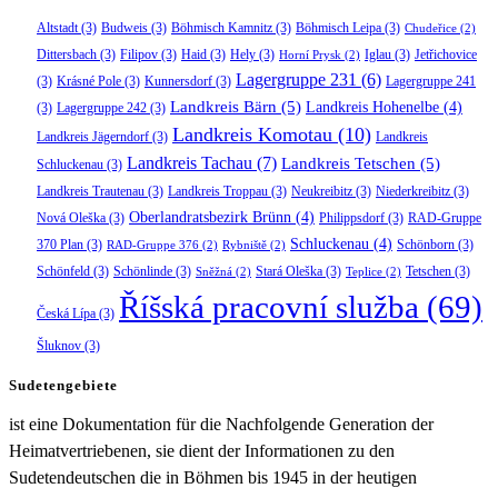
Altstadt
(3)
Budweis
(3)
Böhmisch Kamnitz
(3)
Böhmisch Leipa
(3)
Chudeřice
(2)
Dittersbach
(3)
Filipov
(3)
Haid
(3)
Hely
(3)
Iglau
(3)
Jetřichovice
Horní Prysk
(2)
Lagergruppe 231
(6)
(3)
Krásné Pole
(3)
Kunnersdorf
(3)
Lagergruppe 241
Landkreis Bärn
(5)
Landkreis Hohenelbe
(4)
(3)
Lagergruppe 242
(3)
Landkreis Komotau
(10)
Landkreis Jägerndorf
(3)
Landkreis
Landkreis Tachau
(7)
Landkreis Tetschen
(5)
Schluckenau
(3)
Landkreis Trautenau
(3)
Landkreis Troppau
(3)
Neukreibitz
(3)
Niederkreibitz
(3)
Oberlandratsbezirk Brünn
(4)
Nová Oleška
(3)
Philippsdorf
(3)
RAD-Gruppe
Schluckenau
(4)
370 Plan
(3)
Schönborn
(3)
RAD-Gruppe 376
(2)
Rybniště
(2)
Schönfeld
(3)
Schönlinde
(3)
Stará Oleška
(3)
Tetschen
(3)
Sněžná
(2)
Teplice
(2)
Říšská pracovní služba
(69)
Česká Lípa
(3)
Šluknov
(3)
Sudetengebiete
ist eine Dokumentation für die Nachfolgende Generation der
Heimatvertriebenen, sie dient der Informationen zu den
Sudetendeutschen die in Böhmen bis 1945 in der heutigen