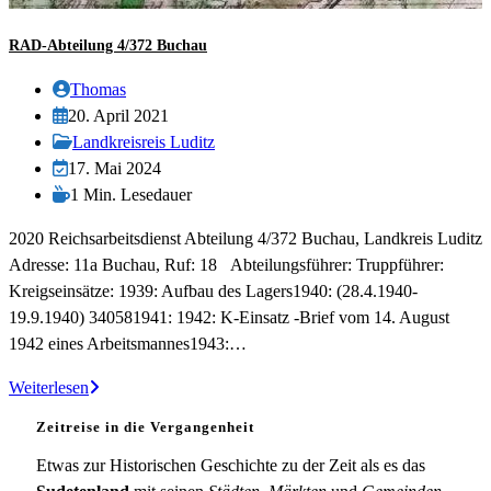
RAD-Abteilung 4/372 Buchau
Beitrags-
Thomas
Autor:
Beitrag
20. April 2021
veröffentlicht:
Beitrags-
Landkreisreis Luditz
Kategorie:
Beitrag
17. Mai 2024
zuletzt
Lesedauer:
1 Min. Lesedauer
geändert
2020 Reichsarbeitsdienst Abteilung 4/372 Buchau, Landkreis Luditz
am:
Adresse: 11a Buchau, Ruf: 18 Abteilungsführer: Truppführer:
Kreigseinsätze: 1939: Aufbau des Lagers1940: (28.4.1940-
19.9.1940) 340581941: 1942: K-Einsatz -Brief vom 14. August
1942 eines Arbeitsmannes1943:…
RAD-
Weiterlesen
Abteilung
Zeitreise in die Vergangenheit
4/372
Buchau
Etwas zur Historischen Geschichte zu der Zeit als es das