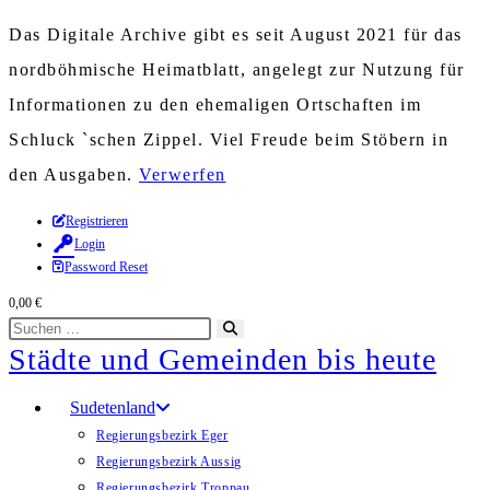
Das Digitale Archive gibt es seit August 2021 für das
nordböhmische Heimatblatt, angelegt zur Nutzung für
Informationen zu den ehemaligen Ortschaften im
Schluck `schen Zippel. Viel Freude beim Stöbern in
den Ausgaben.
Verwerfen
Zum
Registrieren
Login
Inhalt
Password Reset
springen
0,00
€
Diese
Suche
Städte und Gemeinden bis heute
Website
starten
durchsuchen
Sudetenland
Regierungsbezirk Eger
Regierungsbezirk Aussig
Regierungsbezirk Troppau