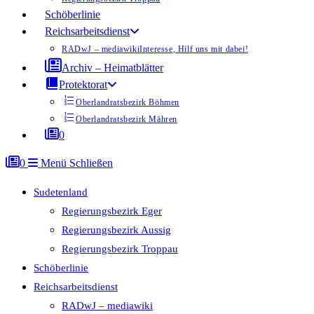
Schöberlinie
Reichsarbeitsdienst
RADwJ – mediawiki
Interesse, Hilf uns mit dabei!
Archiv – Heimatblätter
Protektorat
Oberlandratsbezirk Böhmen
Oberlandratsbezirk Mähren
0
0
Menü
Schließen
Sudetenland
Regierungsbezirk Eger
Regierungsbezirk Aussig
Regierungsbezirk Troppau
Schöberlinie
Reichsarbeitsdienst
RADwJ – mediawiki