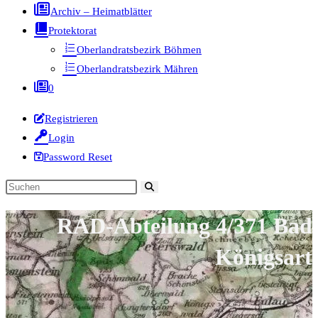
Archiv – Heimatblätter
Protektorat
Oberlandratsbezirk Böhmen
Oberlandratsbezirk Mähren
0
Registrieren
Login
Password Reset
Diese
Website
RAD-Abteilung 4/371 Bad
durchsuchen
Königsart