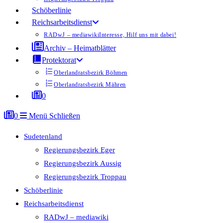
Schöberlinie
Reichsarbeitsdienst
RADwJ – mediawiki
Interesse, Hilf uns mit dabei!
Archiv – Heimatblätter
Protektorat
Oberlandratsbezirk Böhmen
Oberlandratsbezirk Mähren
0
0
Menü
Schließen
Sudetenland
Regierungsbezirk Eger
Regierungsbezirk Aussig
Regierungsbezirk Troppau
Schöberlinie
Reichsarbeitsdienst
RADwJ – mediawiki