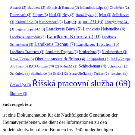
Altstadt
(3)
Budweis
(3)
Böhmisch Kamnitz
(3)
Böhmisch Leipa
(3)
Chudeřice
(2)
Dittersbach
(3)
Filipov
(3)
Haid
(3)
Hely
(3)
Iglau
(3)
Jetřichovice
Horní Prysk
(2)
Lagergruppe 231
(6)
(3)
Krásné Pole
(3)
Kunnersdorf
(3)
Lagergruppe 241
Landkreis Bärn
(5)
Landkreis Hohenelbe
(4)
(3)
Lagergruppe 242
(3)
Landkreis Komotau
(10)
Landkreis Jägerndorf
(3)
Landkreis
Landkreis Tachau
(7)
Landkreis Tetschen
(5)
Schluckenau
(3)
Landkreis Trautenau
(3)
Landkreis Troppau
(3)
Neukreibitz
(3)
Niederkreibitz
(3)
Oberlandratsbezirk Brünn
(4)
Nová Oleška
(3)
Philippsdorf
(3)
RAD-Gruppe
Schluckenau
(4)
370 Plan
(3)
Schönborn
(3)
RAD-Gruppe 376
(2)
Rybniště
(2)
Schönfeld
(3)
Schönlinde
(3)
Stará Oleška
(3)
Tetschen
(3)
Sněžná
(2)
Teplice
(2)
Říšská pracovní služba
(69)
Česká Lípa
(3)
Šluknov
(3)
Sudetengebiete
ist eine Dokumentation für die Nachfolgende Generation der
Heimatvertriebenen, sie dient der Informationen zu den
Sudetendeutschen die in Böhmen bis 1945 in der heutigen