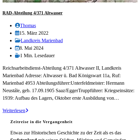
RAD-Abteilung 4/371 Altwasser
Beitrags-
Thomas
Autor:
Beitrag
15. März 2022
veröffentlicht:
Beitrags-
Landkreis Marienbad
Kategorie:
Beitrag
8. Mai 2024
zuletzt
Lesedauer:
1 Min. Lesedauer
geändert
Reichsarbeitsdienst-Abteilung 4/371 Altwasser II, Landkreis
am:
Marienbad Adresse: Altwasser ü. Bad Königswart 11a, Ruf:
Marienbad 4953 Abteilungsführer:Unterfeldmeister: Hermann
Neustále, geb. 17.09.1905 Saaz/EggerTruppführer: Kriegseinsätze:
1939: Aufbau des Lagers, Oktober erste Ausbildung von…
RAD-
Weiterlesen
Abteilung
Zeitreise in die Vergangenheit
4/371
Altwasser
Etwas zur Historischen Geschichte zu der Zeit als es das