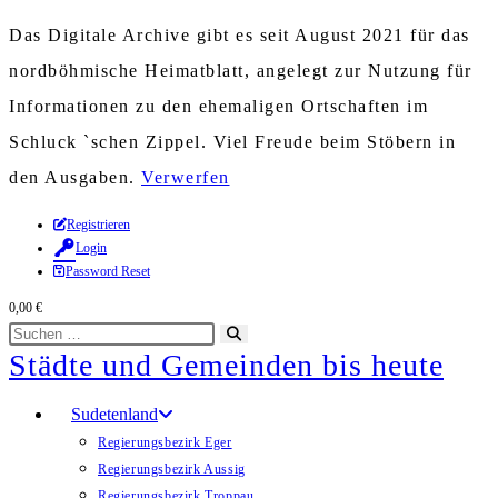
Das Digitale Archive gibt es seit August 2021 für das
nordböhmische Heimatblatt, angelegt zur Nutzung für
Informationen zu den ehemaligen Ortschaften im
Schluck `schen Zippel. Viel Freude beim Stöbern in
den Ausgaben.
Verwerfen
Zum
Registrieren
Login
Inhalt
Password Reset
springen
0,00
€
Diese
Suche
Städte und Gemeinden bis heute
Website
starten
durchsuchen
Sudetenland
Regierungsbezirk Eger
Regierungsbezirk Aussig
Regierungsbezirk Troppau