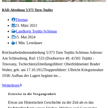
RAD-Abteilung 5/373 Turn-Teplitz
Beitrags-
Thomas
Autor:
Beitrag
23. März 2021
veröffentlicht:
Beitrags-
Landkreis Teplitz-Schönau
Kategorie:
Beitrag
15. Mai 2024
zuletzt
Lesedauer:
1 Min. Lesedauer
geändert
Reichsarbeitsdienstabteilung 5/373 Turn Teplitz-Schönau Adresse:
am:
Am Schlossberg, Ruf: 1533 (Doubravice 49, 41501 Teplitz -
Trnovany, Tschechien)Abteilungsführer: Oberfeldmeister Brader
Walter, geb. am 17.10.1912Truppenführer: Ulbricht Kriegseinsätze
1938: Aufbau des Lagers beginnt im…
RAD-
Weiterlesen
Abteilung
Zeitreise in die Vergangenheit
5/373
Turn-
Etwas zur Historischen Geschichte zu der Zeit als es das