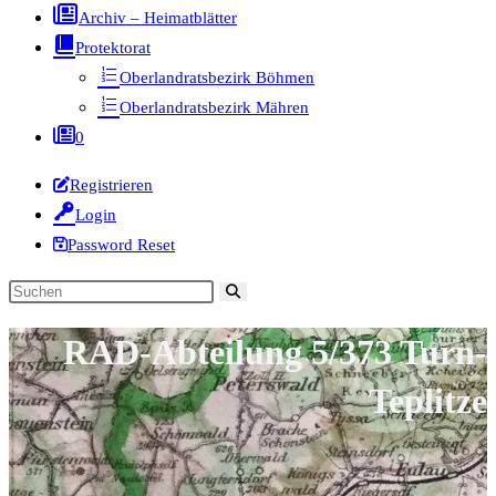
Archiv – Heimatblätter
Protektorat
Oberlandratsbezirk Böhmen
Oberlandratsbezirk Mähren
0
Registrieren
Login
Password Reset
Diese
Website
RAD-Abteilung 5/373 Turn-
durchsuchen
Teplitze