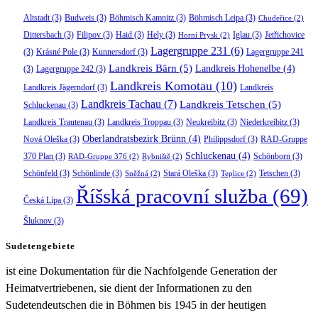
Altstadt
(3)
Budweis
(3)
Böhmisch Kamnitz
(3)
Böhmisch Leipa
(3)
Chudeřice
(2)
Dittersbach
(3)
Filipov
(3)
Haid
(3)
Hely
(3)
Iglau
(3)
Jetřichovice
Horní Prysk
(2)
Lagergruppe 231
(6)
(3)
Krásné Pole
(3)
Kunnersdorf
(3)
Lagergruppe 241
Landkreis Bärn
(5)
Landkreis Hohenelbe
(4)
(3)
Lagergruppe 242
(3)
Landkreis Komotau
(10)
Landkreis Jägerndorf
(3)
Landkreis
Landkreis Tachau
(7)
Landkreis Tetschen
(5)
Schluckenau
(3)
Landkreis Trautenau
(3)
Landkreis Troppau
(3)
Neukreibitz
(3)
Niederkreibitz
(3)
Oberlandratsbezirk Brünn
(4)
Nová Oleška
(3)
Philippsdorf
(3)
RAD-Gruppe
Schluckenau
(4)
370 Plan
(3)
Schönborn
(3)
RAD-Gruppe 376
(2)
Rybniště
(2)
Schönfeld
(3)
Schönlinde
(3)
Stará Oleška
(3)
Tetschen
(3)
Sněžná
(2)
Teplice
(2)
Říšská pracovní služba
(69)
Česká Lípa
(3)
Šluknov
(3)
Sudetengebiete
ist eine Dokumentation für die Nachfolgende Generation der
Heimatvertriebenen, sie dient der Informationen zu den
Sudetendeutschen die in Böhmen bis 1945 in der heutigen