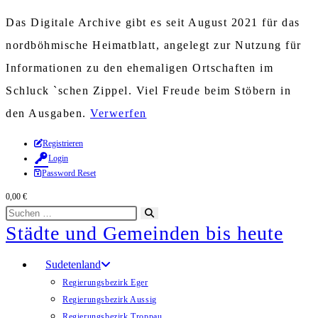
Das Digitale Archive gibt es seit August 2021 für das
nordböhmische Heimatblatt, angelegt zur Nutzung für
Informationen zu den ehemaligen Ortschaften im
Schluck `schen Zippel. Viel Freude beim Stöbern in
den Ausgaben.
Verwerfen
Zum
Registrieren
Login
Inhalt
Password Reset
springen
0,00
€
Diese
Suche
Städte und Gemeinden bis heute
Website
starten
durchsuchen
Sudetenland
Regierungsbezirk Eger
Regierungsbezirk Aussig
Regierungsbezirk Troppau