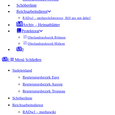
Schöberlinie
Reichsarbeitsdienst
RADwJ – mediawiki
Interesse, Hilf uns mit dabei!
Archiv – Heimatblätter
Protektorat
Oberlandratsbezirk Böhmen
Oberlandratsbezirk Mähren
0
0
Menü
Schließen
Sudetenland
Regierungsbezirk Eger
Regierungsbezirk Aussig
Regierungsbezirk Troppau
Schöberlinie
Reichsarbeitsdienst
RADwJ – mediawiki