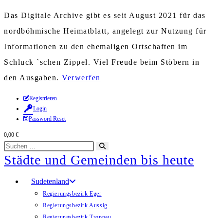
Das Digitale Archive gibt es seit August 2021 für das
nordböhmische Heimatblatt, angelegt zur Nutzung für
Informationen zu den ehemaligen Ortschaften im
Schluck `schen Zippel. Viel Freude beim Stöbern in
den Ausgaben.
Verwerfen
Zum
Registrieren
Login
Inhalt
Password Reset
springen
0,00
€
Diese
Suche
Städte und Gemeinden bis heute
Website
starten
durchsuchen
Sudetenland
Regierungsbezirk Eger
Regierungsbezirk Aussig
Regierungsbezirk Troppau