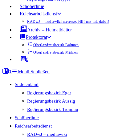
Schöberlinie
Reichsarbeitsdienst
RADwJ – mediawiki
Interesse, Hilf uns mit dabei!
Archiv – Heimatblätter
Protektorat
Oberlandratsbezirk Böhmen
Oberlandratsbezirk Mähren
0
0
Menü
Schließen
Sudetenland
Regierungsbezirk Eger
Regierungsbezirk Aussig
Regierungsbezirk Troppau
Schöberlinie
Reichsarbeitsdienst
RADwJ – mediawiki