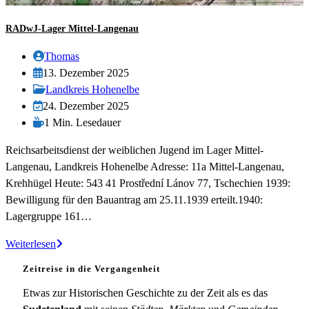
RADwJ-Lager Mittel-Langenau
Beitrags-
Thomas
Autor:
Beitrag
13. Dezember 2025
veröffentlicht:
Beitrags-
Landkreis Hohenelbe
Kategorie:
Beitrag
24. Dezember 2025
zuletzt
Lesedauer:
1 Min. Lesedauer
geändert
Reichsarbeitsdienst der weiblichen Jugend im Lager Mittel-
am:
Langenau, Landkreis Hohenelbe Adresse: 11a Mittel-Langenau,
Krehhügel Heute: 543 41 Prostřední Lánov 77, Tschechien 1939:
Bewilligung für den Bauantrag am 25.11.1939 erteilt.1940:
Lagergruppe 161…
RADwJ-
Weiterlesen
Lager
Zeitreise in die Vergangenheit
Mittel-
Langenau
Etwas zur Historischen Geschichte zu der Zeit als es das