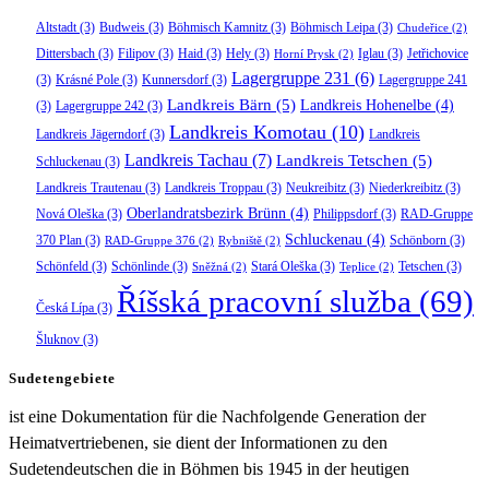
Altstadt
(3)
Budweis
(3)
Böhmisch Kamnitz
(3)
Böhmisch Leipa
(3)
Chudeřice
(2)
Dittersbach
(3)
Filipov
(3)
Haid
(3)
Hely
(3)
Iglau
(3)
Jetřichovice
Horní Prysk
(2)
Lagergruppe 231
(6)
(3)
Krásné Pole
(3)
Kunnersdorf
(3)
Lagergruppe 241
Landkreis Bärn
(5)
Landkreis Hohenelbe
(4)
(3)
Lagergruppe 242
(3)
Landkreis Komotau
(10)
Landkreis Jägerndorf
(3)
Landkreis
Landkreis Tachau
(7)
Landkreis Tetschen
(5)
Schluckenau
(3)
Landkreis Trautenau
(3)
Landkreis Troppau
(3)
Neukreibitz
(3)
Niederkreibitz
(3)
Oberlandratsbezirk Brünn
(4)
Nová Oleška
(3)
Philippsdorf
(3)
RAD-Gruppe
Schluckenau
(4)
370 Plan
(3)
Schönborn
(3)
RAD-Gruppe 376
(2)
Rybniště
(2)
Schönfeld
(3)
Schönlinde
(3)
Stará Oleška
(3)
Tetschen
(3)
Sněžná
(2)
Teplice
(2)
Říšská pracovní služba
(69)
Česká Lípa
(3)
Šluknov
(3)
Sudetengebiete
ist eine Dokumentation für die Nachfolgende Generation der
Heimatvertriebenen, sie dient der Informationen zu den
Sudetendeutschen die in Böhmen bis 1945 in der heutigen