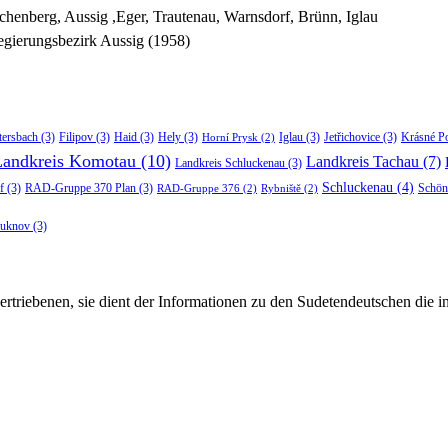
chenberg, Aussig ,Eger, Trautenau, Warnsdorf, Brünn, Iglau
gierungsbezirk Aussig (1958)
tersbach
(3)
Filipov
(3)
Haid
(3)
Hely
(3)
Iglau
(3)
Jetřichovice
(3)
Krásné P
Horní Prysk
(2)
Landkreis Komotau
(10)
Landkreis Tachau
(7)
Landkreis Schluckenau
(3)
Schluckenau
(4)
f
(3)
RAD-Gruppe 370 Plan
(3)
Schön
RAD-Gruppe 376
(2)
Rybniště
(2)
luknov
(3)
rtriebenen, sie dient der Informationen zu den Sudetendeutschen die 