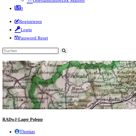
Oberlandratsbezirk Mähren
0
Registrieren
Login
Password Reset
Diese
Website
durchsuchen
RADwJ-Lager Polepp
Beitrags-
Thomas