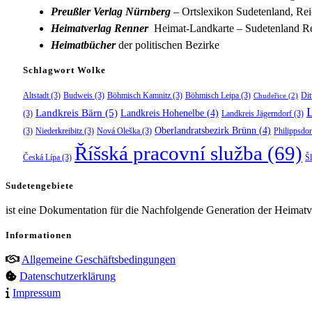
Preußler Verlag Nürnberg
– Ortslexikon Sudetenland, Rei
Heimatverlag Renner
Heimat-Landkarte – Sudetenland Re
Heimatbücher
der politischen Bezirke
Schlagwort Wolke
Altstadt
(3)
Budweis
(3)
Böhmisch Kamnitz
(3)
Böhmisch Leipa
(3)
Dit
Chudeřice
(2)
Landkreis Bärn
(5)
Landkreis Hohenelbe
(4)
(3)
Landkreis Jägerndorf
(3)
Oberlandratsbezirk Brünn
(4)
(3)
Niederkreibitz
(3)
Nová Oleška
(3)
Philippsdor
Říšská pracovní služba
(69)
Česká Lípa
(3)
Š
Sudetengebiete
ist eine Dokumentation für die Nachfolgende Generation der Heimatve
Informationen
Allgemeine Geschäftsbedingungen
Datenschutzerklärung
Impressum