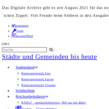
Das Digitale Archive gibt es seit August 2021 für das 
`schen Zippel. Viel Freude beim Stöbern in den Ausgab
Zum
Registrieren
Login
Inhalt
Password Reset
springen
0,00
€
Diese
Suche
Städte und Gemeinden bis heute
Website
starten
durchsuchen
Sudetenland
Regierungsbezirk Eger
Regierungsbezirk Aussig
Regierungsbezirk Troppau
Schöberlinie
Reichsarbeitsdienst
RADwJ – mediawiki
Interesse, Hilf uns mit dabei!