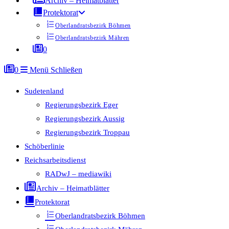
Archiv – Heimatblätter
Protektorat
Oberlandratsbezirk Böhmen
Oberlandratsbezirk Mähren
0
0
Menü
Schließen
Sudetenland
Regierungsbezirk Eger
Regierungsbezirk Aussig
Regierungsbezirk Troppau
Schöberlinie
Reichsarbeitsdienst
RADwJ – mediawiki
Archiv – Heimatblätter
Protektorat
Oberlandratsbezirk Böhmen