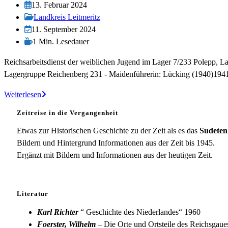
Autor:
Beitrag
13. Februar 2024
veröffentlicht:
Beitrags-
Landkreis Leitmeritz
Kategorie:
Beitrag
11. September 2024
zuletzt
Lesedauer:
1 Min. Lesedauer
geändert
Reichsarbeitsdienst der weiblichen Jugend im Lager 7/233 Polepp, 
am:
Lagergruppe Reichenberg 231 - Maidenführerin: Lücking (1940)19
RADwJ-
Weiterlesen
Lager
Zeitreise in die Vergangenheit
Polepp
Etwas zur Historischen Geschichte zu der Zeit als es das
Sudeten
Bildern und Hintergrund Informationen aus der Zeit bis 1945.
Ergänzt mit Bildern und Informationen aus der heutigen Zeit.
Literatur
Karl Richter
“ Geschichte des Niederlandes“ 1960
Foerster, Wilhelm
– Die Orte und Ortsteile des Reichsgau