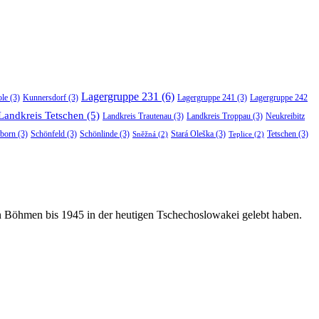
Lagergruppe 231
(6)
ole
(3)
Kunnersdorf
(3)
Lagergruppe 241
(3)
Lagergruppe 242
Landkreis Tetschen
(5)
Landkreis Trautenau
(3)
Landkreis Troppau
(3)
Neukreibitz
born
(3)
Schönfeld
(3)
Schönlinde
(3)
Stará Oleška
(3)
Tetschen
(3)
Sněžná
(2)
Teplice
(2)
in Böhmen bis 1945 in der heutigen Tschechoslowakei gelebt haben.