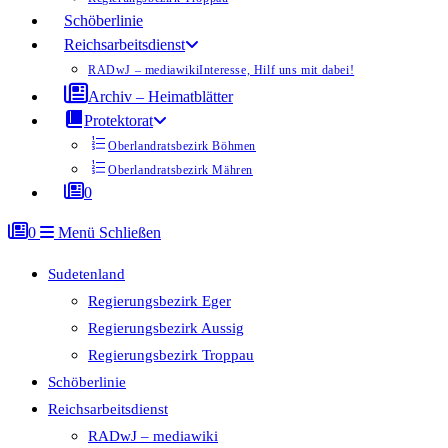
Schöberlinie
Reichsarbeitsdienst
RADwJ – mediawiki
Interesse, Hilf uns mit dabei!
Archiv – Heimatblätter
Protektorat
Oberlandratsbezirk Böhmen
Oberlandratsbezirk Mähren
0
0
Menü
Schließen
Sudetenland
Regierungsbezirk Eger
Regierungsbezirk Aussig
Regierungsbezirk Troppau
Schöberlinie
Reichsarbeitsdienst
RADwJ – mediawiki