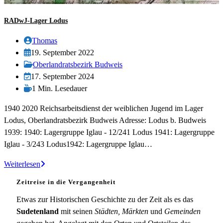
RADwJ-Lager Lodus
Beitrags-
Thomas
Autor:
Beitrag
19. September 2022
veröffentlicht:
Beitrags-
Oberlandratsbezirk Budweis
Kategorie:
Beitrag
17. September 2024
zuletzt
Lesedauer:
1 Min. Lesedauer
geändert
1940 2020 Reichsarbeitsdienst der weiblichen Jugend im Lager
am:
Lodus, Oberlandratsbezirk Budweis Adresse: Lodus b. Budweis
1939: 1940: Lagergruppe Iglau - 12/241 Lodus 1941: Lagergruppe
Iglau - 3/243 Lodus1942: Lagergruppe Iglau…
RADwJ-
Weiterlesen
Lager
Zeitreise in die Vergangenheit
Lodus
Etwas zur Historischen Geschichte zu der Zeit als es das
Sudetenland
mit seinen
Städten, Märkten
und
Gemeinden