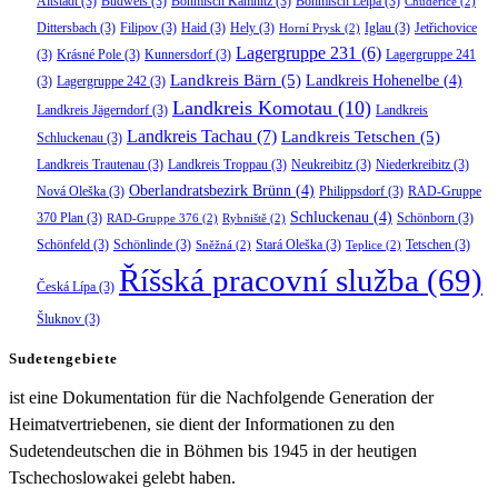
Altstadt
(3)
Budweis
(3)
Böhmisch Kamnitz
(3)
Böhmisch Leipa
(3)
Chudeřice
(2)
Dittersbach
(3)
Filipov
(3)
Haid
(3)
Hely
(3)
Iglau
(3)
Jetřichovice
Horní Prysk
(2)
Lagergruppe 231
(6)
(3)
Krásné Pole
(3)
Kunnersdorf
(3)
Lagergruppe 241
Landkreis Bärn
(5)
Landkreis Hohenelbe
(4)
(3)
Lagergruppe 242
(3)
Landkreis Komotau
(10)
Landkreis Jägerndorf
(3)
Landkreis
Landkreis Tachau
(7)
Landkreis Tetschen
(5)
Schluckenau
(3)
Landkreis Trautenau
(3)
Landkreis Troppau
(3)
Neukreibitz
(3)
Niederkreibitz
(3)
Oberlandratsbezirk Brünn
(4)
Nová Oleška
(3)
Philippsdorf
(3)
RAD-Gruppe
Schluckenau
(4)
370 Plan
(3)
Schönborn
(3)
RAD-Gruppe 376
(2)
Rybniště
(2)
Schönfeld
(3)
Schönlinde
(3)
Stará Oleška
(3)
Tetschen
(3)
Sněžná
(2)
Teplice
(2)
Říšská pracovní služba
(69)
Česká Lípa
(3)
Šluknov
(3)
Sudetengebiete
ist eine Dokumentation für die Nachfolgende Generation der
Heimatvertriebenen, sie dient der Informationen zu den
Sudetendeutschen die in Böhmen bis 1945 in der heutigen
Tschechoslowakei gelebt haben.