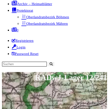
Archiv – Heimatblätter
Protektorat
Oberlandratsbezirk Böhmen
Oberlandratsbezirk Mähren
0
Registrieren
Login
Password Reset
Diese
Website
RADwJ-Lager 12/241
durchsuchen