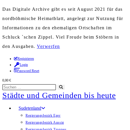
Das Digitale Archive gibt es seit August 2021 für das
nordböhmische Heimatblatt, angelegt zur Nutzung für
Informationen zu den ehemaligen Ortschaften im
Schluck `schen Zippel. Viel Freude beim Stöbern in
den Ausgaben.
Verwerfen
Zum
Registrieren
Login
Inhalt
Password Reset
springen
0,00
€
Diese
Suche
Städte und Gemeinden bis heute
Website
starten
durchsuchen
Sudetenland
Regierungsbezirk Eger
Regierungsbezirk Aussig
Regierungsbezirk Troppau