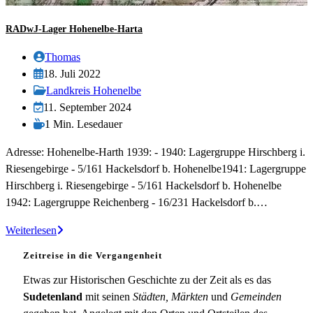
RADwJ-Lager Hohenelbe-Harta
Beitrags-
Thomas
Autor:
Beitrag
18. Juli 2022
veröffentlicht:
Beitrags-
Landkreis Hohenelbe
Kategorie:
Beitrag
11. September 2024
zuletzt
Lesedauer:
1 Min. Lesedauer
geändert
Adresse: Hohenelbe-Harth 1939: - 1940: Lagergruppe Hirschberg i.
am:
Riesengebirge - 5/161 Hackelsdorf b. Hohenelbe1941: Lagergruppe
Hirschberg i. Riesengebirge - 5/161 Hackelsdorf b. Hohenelbe
1942: Lagergruppe Reichenberg - 16/231 Hackelsdorf b.…
RADwJ-
Weiterlesen
Lager
Zeitreise in die Vergangenheit
Hohenelbe-
Harta
Etwas zur Historischen Geschichte zu der Zeit als es das
Sudetenland
mit seinen
Städten, Märkten
und
Gemeinden