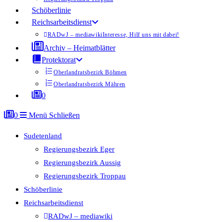
Schöberlinie
Reichsarbeitsdienst
RADwJ – mediawiki
Interesse, Hilf uns mit dabei!
Archiv – Heimatblätter
Protektorat
Oberlandratsbezirk Böhmen
Oberlandratsbezirk Mähren
0
0
Menü
Schließen
Sudetenland
Regierungsbezirk Eger
Regierungsbezirk Aussig
Regierungsbezirk Troppau
Schöberlinie
Reichsarbeitsdienst
RADwJ – mediawiki