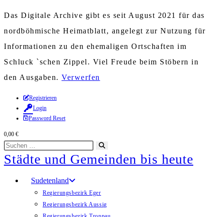
Das Digitale Archive gibt es seit August 2021 für das
nordböhmische Heimatblatt, angelegt zur Nutzung für
Informationen zu den ehemaligen Ortschaften im
Schluck `schen Zippel. Viel Freude beim Stöbern in
den Ausgaben.
Verwerfen
Zum
Registrieren
Login
Inhalt
Password Reset
springen
0,00
€
Diese
Suche
Städte und Gemeinden bis heute
Website
starten
durchsuchen
Sudetenland
Regierungsbezirk Eger
Regierungsbezirk Aussig
Regierungsbezirk Troppau