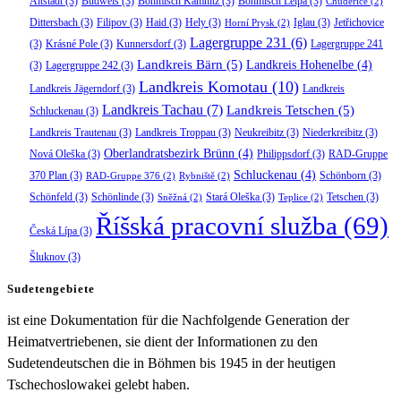
Altstadt
(3)
Budweis
(3)
Böhmisch Kamnitz
(3)
Böhmisch Leipa
(3)
Chudeřice
(2)
Dittersbach
(3)
Filipov
(3)
Haid
(3)
Hely
(3)
Iglau
(3)
Jetřichovice
Horní Prysk
(2)
Lagergruppe 231
(6)
(3)
Krásné Pole
(3)
Kunnersdorf
(3)
Lagergruppe 241
Landkreis Bärn
(5)
Landkreis Hohenelbe
(4)
(3)
Lagergruppe 242
(3)
Landkreis Komotau
(10)
Landkreis Jägerndorf
(3)
Landkreis
Landkreis Tachau
(7)
Landkreis Tetschen
(5)
Schluckenau
(3)
Landkreis Trautenau
(3)
Landkreis Troppau
(3)
Neukreibitz
(3)
Niederkreibitz
(3)
Oberlandratsbezirk Brünn
(4)
Nová Oleška
(3)
Philippsdorf
(3)
RAD-Gruppe
Schluckenau
(4)
370 Plan
(3)
Schönborn
(3)
RAD-Gruppe 376
(2)
Rybniště
(2)
Schönfeld
(3)
Schönlinde
(3)
Stará Oleška
(3)
Tetschen
(3)
Sněžná
(2)
Teplice
(2)
Říšská pracovní služba
(69)
Česká Lípa
(3)
Šluknov
(3)
Sudetengebiete
ist eine Dokumentation für die Nachfolgende Generation der
Heimatvertriebenen, sie dient der Informationen zu den
Sudetendeutschen die in Böhmen bis 1945 in der heutigen
Tschechoslowakei gelebt haben.