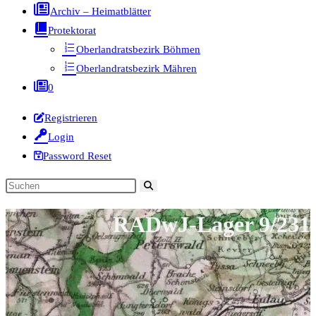
Archiv – Heimatblätter
Protektorat
Oberlandratsbezirk Böhmen
Oberlandratsbezirk Mähren
0
Registrieren
Login
Password Reset
Diese
Website
RADwJ-Lager 9/231
durchsuchen