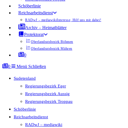
Schöberlinie
Reichsarbeitsdienst
RADwJ – mediawiki
Interesse, Hilf uns mit dabei!
Archiv – Heimatblätter
Protektorat
Oberlandratsbezirk Böhmen
Oberlandratsbezirk Mähren
0
0
Menü
Schließen
Sudetenland
Regierungsbezirk Eger
Regierungsbezirk Aussig
Regierungsbezirk Troppau
Schöberlinie
Reichsarbeitsdienst
RADwJ – mediawiki