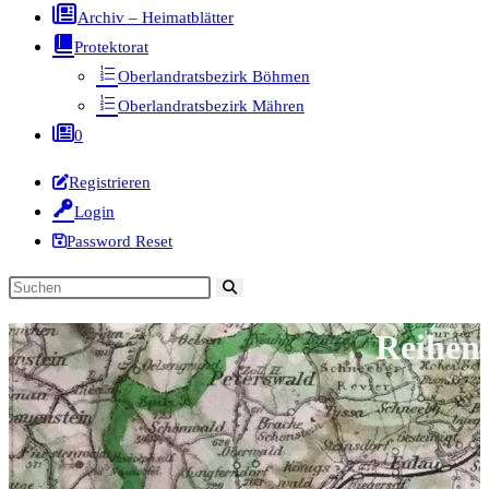
Archiv – Heimatblätter
Protektorat
Oberlandratsbezirk Böhmen
Oberlandratsbezirk Mähren
0
Registrieren
Login
Password Reset
Diese
Website
Reihen
durchsuchen