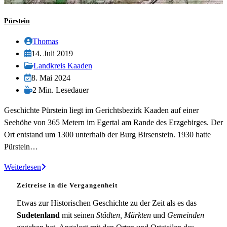
Pürstein
Beitrags-
Thomas
Autor:
Beitrag
14. Juli 2019
veröffentlicht:
Beitrags-
Landkreis Kaaden
Kategorie:
Beitrag
8. Mai 2024
zuletzt
Lesedauer:
2 Min. Lesedauer
geändert
Geschichte Pürstein liegt im Gerichtsbezirk Kaaden auf einer
am:
Seehöhe von 365 Metern im Egertal am Rande des Erzgebirges. Der
Ort entstand um 1300 unterhalb der Burg Birsenstein. 1930 hatte
Pürstein…
Pürstein
Weiterlesen
Zeitreise in die Vergangenheit
Etwas zur Historischen Geschichte zu der Zeit als es das
Sudetenland
mit seinen
Städten, Märkten
und
Gemeinden