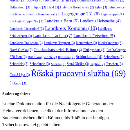
Altstadt
(3)
Budweis
(3)
Böhmisch Kamnitz
(3)
Böhmisch Leipa
(3)
Chudeřice
(2)
Dittersbach
(3)
Filipov
(3)
Haid
(3)
Hely
(3)
Iglau
(3)
Jetřichovice
Horní Prysk
(2)
Lagergruppe 231
(6)
(3)
Krásné Pole
(3)
Kunnersdorf
(3)
Lagergruppe 241
Landkreis Bärn
(5)
Landkreis Hohenelbe
(4)
(3)
Lagergruppe 242
(3)
Landkreis Komotau
(10)
Landkreis Jägerndorf
(3)
Landkreis
Landkreis Tachau
(7)
Landkreis Tetschen
(5)
Schluckenau
(3)
Landkreis Trautenau
(3)
Landkreis Troppau
(3)
Neukreibitz
(3)
Niederkreibitz
(3)
Oberlandratsbezirk Brünn
(4)
Nová Oleška
(3)
Philippsdorf
(3)
RAD-Gruppe
Schluckenau
(4)
370 Plan
(3)
Schönborn
(3)
RAD-Gruppe 376
(2)
Rybniště
(2)
Schönfeld
(3)
Schönlinde
(3)
Stará Oleška
(3)
Tetschen
(3)
Sněžná
(2)
Teplice
(2)
Říšská pracovní služba
(69)
Česká Lípa
(3)
Šluknov
(3)
Sudetengebiete
ist eine Dokumentation für die Nachfolgende Generation der
Heimatvertriebenen, sie dient der Informationen zu den
Sudetendeutschen die in Böhmen bis 1945 in der heutigen
Tschechoslowakei gelebt haben.