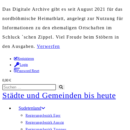
Das Digitale Archive gibt es seit August 2021 für das
nordböhmische Heimatblatt, angelegt zur Nutzung für
Informationen zu den ehemaligen Ortschaften im
Schluck `schen Zippel. Viel Freude beim Stöbern in
den Ausgaben.
Verwerfen
Zum
Registrieren
Login
Inhalt
Password Reset
springen
0,00
€
Diese
Suche
Städte und Gemeinden bis heute
Website
starten
durchsuchen
Sudetenland
Regierungsbezirk Eger
Regierungsbezirk Aussig
Regierungsbezirk Troppau