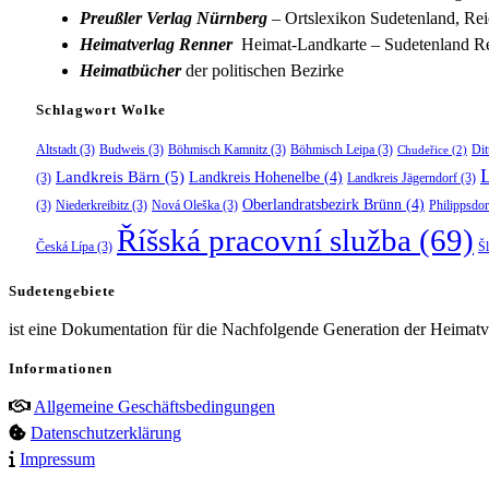
Preußler Verlag Nürnberg
– Ortslexikon Sudetenland, Rei
Heimatverlag Renner
Heimat-Landkarte – Sudetenland Re
Heimatbücher
der politischen Bezirke
Schlagwort Wolke
Altstadt
(3)
Budweis
(3)
Böhmisch Kamnitz
(3)
Böhmisch Leipa
(3)
Dit
Chudeřice
(2)
Landkreis Bärn
(5)
Landkreis Hohenelbe
(4)
(3)
Landkreis Jägerndorf
(3)
Oberlandratsbezirk Brünn
(4)
(3)
Niederkreibitz
(3)
Nová Oleška
(3)
Philippsdor
Říšská pracovní služba
(69)
Česká Lípa
(3)
Š
Sudetengebiete
ist eine Dokumentation für die Nachfolgende Generation der Heimatve
Informationen
Allgemeine Geschäftsbedingungen
Datenschutzerklärung
Impressum