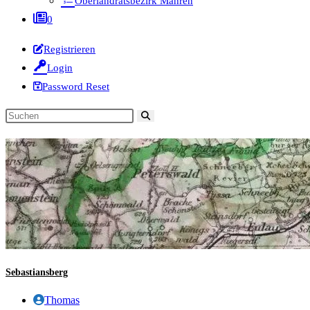
Oberlandratsbezirk Mähren
0
Registrieren
Login
Password Reset
Diese
Website
durchsuchen
Sebastiansberg
Beitrags-
Thomas