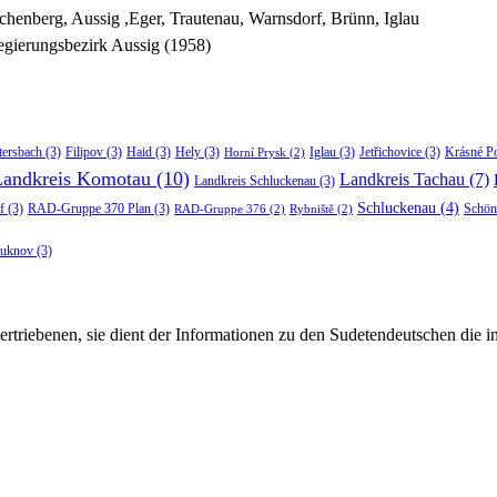
chenberg, Aussig ,Eger, Trautenau, Warnsdorf, Brünn, Iglau
gierungsbezirk Aussig (1958)
tersbach
(3)
Filipov
(3)
Haid
(3)
Hely
(3)
Iglau
(3)
Jetřichovice
(3)
Krásné P
Horní Prysk
(2)
Landkreis Komotau
(10)
Landkreis Tachau
(7)
Landkreis Schluckenau
(3)
Schluckenau
(4)
f
(3)
RAD-Gruppe 370 Plan
(3)
Schön
RAD-Gruppe 376
(2)
Rybniště
(2)
luknov
(3)
rtriebenen, sie dient der Informationen zu den Sudetendeutschen die 