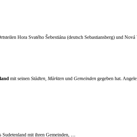
rtsteilen Hora Svatého Šebestiána (deutsch Sebastiansberg) und Nová
land
mit seinen
Städten, Märkten
und
Gemeinden
gegeben hat. Angeleg
es Sudetenland mit ihren Gemeinden, …