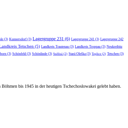
Lagergruppe 231
(6)
ole
(3)
Kunnersdorf
(3)
Lagergruppe 241
(3)
Lagergruppe 242
Landkreis Tetschen
(5)
Landkreis Trautenau
(3)
Landkreis Troppau
(3)
Neukreibitz
born
(3)
Schönfeld
(3)
Schönlinde
(3)
Stará Oleška
(3)
Tetschen
(3)
Sněžná
(2)
Teplice
(2)
in Böhmen bis 1945 in der heutigen Tschechoslowakei gelebt haben.