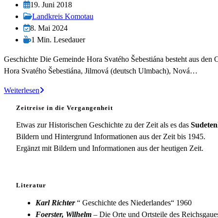
Autor:
Beitrag
19. Juni 2018
veröffentlicht:
Beitrags-
Landkreis Komotau
Kategorie:
Beitrag
8. Mai 2024
zuletzt
Lesedauer:
1 Min. Lesedauer
geändert
Geschichte Die Gemeinde Hora Svatého Šebestiána besteht aus den O
am:
Hora Svatého Šebestiána, Jilmová (deutsch Ulmbach), Nová…
Sebastiansberg
Weiterlesen
Zeitreise in die Vergangenheit
Etwas zur Historischen Geschichte zu der Zeit als es das
Sudeten
Bildern und Hintergrund Informationen aus der Zeit bis 1945.
Ergänzt mit Bildern und Informationen aus der heutigen Zeit.
Literatur
Karl Richter
“ Geschichte des Niederlandes“ 1960
Foerster, Wilhelm
– Die Orte und Ortsteile des Reichsgau