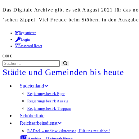
Das Digitale Archive gibt es seit August 2021 für das 
`schen Zippel. Viel Freude beim Stöbern in den Ausgab
Zum
Registrieren
Login
Inhalt
Password Reset
springen
0,00
€
Diese
Suche
Städte und Gemeinden bis heute
Website
starten
durchsuchen
Sudetenland
Regierungsbezirk Eger
Regierungsbezirk Aussig
Regierungsbezirk Troppau
Schöberlinie
Reichsarbeitsdienst
RADwJ – mediawiki
Interesse, Hilf uns mit dabei!