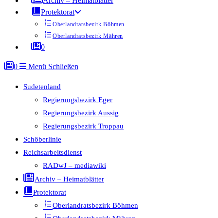
Archiv – Heimatblätter
Protektorat
Oberlandratsbezirk Böhmen
Oberlandratsbezirk Mähren
0
0
Menü
Schließen
Sudetenland
Regierungsbezirk Eger
Regierungsbezirk Aussig
Regierungsbezirk Troppau
Schöberlinie
Reichsarbeitsdienst
RADwJ – mediawiki
Archiv – Heimatblätter
Protektorat
Oberlandratsbezirk Böhmen