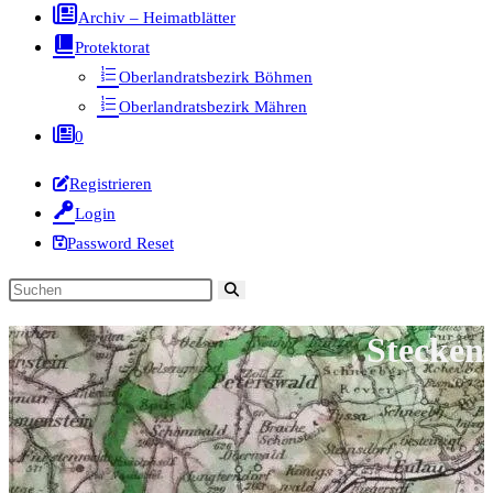
Archiv – Heimatblätter
Protektorat
Oberlandratsbezirk Böhmen
Oberlandratsbezirk Mähren
0
Registrieren
Login
Password Reset
Diese
Website
Stecken
durchsuchen