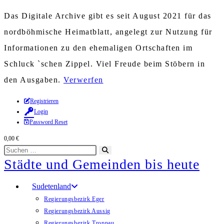
Das Digitale Archive gibt es seit August 2021 für das
nordböhmische Heimatblatt, angelegt zur Nutzung für
Informationen zu den ehemaligen Ortschaften im
Schluck `schen Zippel. Viel Freude beim Stöbern in
den Ausgaben.
Verwerfen
Zum
Registrieren
Login
Inhalt
Password Reset
springen
0,00
€
Diese
Suche
Städte und Gemeinden bis heute
Website
starten
durchsuchen
Sudetenland
Regierungsbezirk Eger
Regierungsbezirk Aussig
Regierungsbezirk Troppau