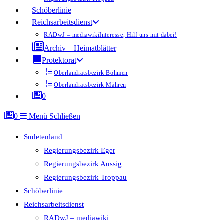
Schöberlinie
Reichsarbeitsdienst
RADwJ – mediawiki
Interesse, Hilf uns mit dabei!
Archiv – Heimatblätter
Protektorat
Oberlandratsbezirk Böhmen
Oberlandratsbezirk Mähren
0
0
Menü
Schließen
Sudetenland
Regierungsbezirk Eger
Regierungsbezirk Aussig
Regierungsbezirk Troppau
Schöberlinie
Reichsarbeitsdienst
RADwJ – mediawiki