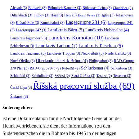
Altstadt
(3)
Budweis
(3)
Böhmisch Kamnitz
(3)
Böhmisch Leipa
(3)
Chudeřice
(2)
Dittersbach
(3)
Filipov
(3)
Haid
(3)
Hely
(3)
Iglau
(3)
Jetřichovice
Horní Prysk
(2)
Lagergruppe 231
(6)
(3)
Krásné Pole
(3)
Kunnersdorf
(3)
Lagergruppe 241
Landkreis Bärn
(5)
Landkreis Hohenelbe
(4)
(3)
Lagergruppe 242
(3)
Landkreis Komotau
(10)
Landkreis Jägerndorf
(3)
Landkreis
Landkreis Tachau
(7)
Landkreis Tetschen
(5)
Schluckenau
(3)
Landkreis Trautenau
(3)
Landkreis Troppau
(3)
Neukreibitz
(3)
Niederkreibitz
(3)
Oberlandratsbezirk Brünn
(4)
Nová Oleška
(3)
Philippsdorf
(3)
RAD-Gruppe
Schluckenau
(4)
370 Plan
(3)
Schönborn
(3)
RAD-Gruppe 376
(2)
Rybniště
(2)
Schönfeld
(3)
Schönlinde
(3)
Stará Oleška
(3)
Tetschen
(3)
Sněžná
(2)
Teplice
(2)
Říšská pracovní služba
(69)
Česká Lípa
(3)
Šluknov
(3)
Sudetengebiete
ist eine Dokumentation für die Nachfolgende Generation der
Heimatvertriebenen, sie dient der Informationen zu den
Sudetendeutschen die in Böhmen bis 1945 in der heutigen