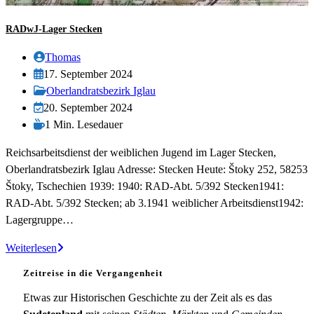
RADwJ-Lager Stecken
Beitrags-
Thomas
Autor:
Beitrag
17. September 2024
veröffentlicht:
Beitrags-
Oberlandratsbezirk Iglau
Kategorie:
Beitrag
20. September 2024
zuletzt
Lesedauer:
1 Min. Lesedauer
geändert
Reichsarbeitsdienst der weiblichen Jugend im Lager Stecken,
am:
Oberlandratsbezirk Iglau Adresse: Stecken Heute: Štoky 252, 58253
Štoky, Tschechien 1939: 1940: RAD-Abt. 5/392 Stecken1941:
RAD-Abt. 5/392 Stecken; ab 3.1941 weiblicher Arbeitsdienst1942:
Lagergruppe…
RADwJ-
Weiterlesen
Lager
Zeitreise in die Vergangenheit
Stecken
Etwas zur Historischen Geschichte zu der Zeit als es das