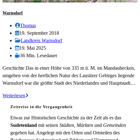
Warnsdorf
Beitrags-
Thomas
Autor:
Beitrag
19. September 2018
veröffentlicht:
Beitrags-
Landkreis Warnsdorf
Kategorie:
Beitrag
19. Mai 2025
zuletzt
Lesedauer:
36 Min. Lesedauer
geändert
Geschichte Das in einer Höhe von 335 m ü. M. im Mandaubecken,
am:
umgeben von der herrlichen Natur des Lausitzer Gebirges liegende
Warnsdorf war die größte Stadt des Niederlandes und Hauptstadt…
Warnsdorf
Weiterlesen
Zeitreise in die Vergangenheit
Etwas zur Historischen Geschichte zu der Zeit als es das
Sudetenland
mit seinen
Städten, Märkten
und
Gemeinden
gegeben hat. Angelegt mit den Orten und Ortsteilen des