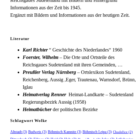
Reichsgaues Sudetenland mit Bildern und Hintergrund
Informationen aus der Zeit bis 1945.
Ergänzt mit Bildern und Informationen aus der heutigen Zeit.
Literatur
Karl Richter
“ Geschichte des Niederlandes“ 1960
Foerster, Wilhelm
– Die Orte und Ortsteile des
Reichsgaues Sudetenland mit ihren Gemeinden, …
Preußler Verlag Nürnberg
– Ortslexikon Sudetenland,
Reichenberg, Aussig ,Eger, Trautenau, Warnsdorf, Brünn,
Iglau
Heimatverlag Renner
Heimat-Landkarte – Sudetenland
Regierungsbezirk Aussig (1958)
Heimatbücher
der politischen Bezirke
Schlagwort Wolke
Altstadt
(3)
Budweis
(3)
Böhmisch Kamnitz
(3)
Böhmisch Leipa
(3)
Chudeřice
(2)