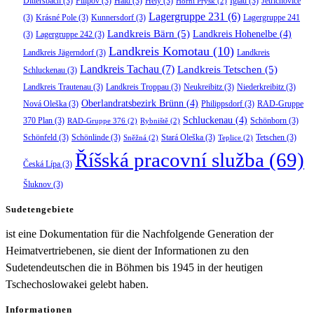
Dittersbach
(3)
Filipov
(3)
Haid
(3)
Hely
(3)
Iglau
(3)
Jetřichovice
Horní Prysk
(2)
Lagergruppe 231
(6)
(3)
Krásné Pole
(3)
Kunnersdorf
(3)
Lagergruppe 241
Landkreis Bärn
(5)
Landkreis Hohenelbe
(4)
(3)
Lagergruppe 242
(3)
Landkreis Komotau
(10)
Landkreis Jägerndorf
(3)
Landkreis
Landkreis Tachau
(7)
Landkreis Tetschen
(5)
Schluckenau
(3)
Landkreis Trautenau
(3)
Landkreis Troppau
(3)
Neukreibitz
(3)
Niederkreibitz
(3)
Oberlandratsbezirk Brünn
(4)
Nová Oleška
(3)
Philippsdorf
(3)
RAD-Gruppe
Schluckenau
(4)
370 Plan
(3)
Schönborn
(3)
RAD-Gruppe 376
(2)
Rybniště
(2)
Schönfeld
(3)
Schönlinde
(3)
Stará Oleška
(3)
Tetschen
(3)
Sněžná
(2)
Teplice
(2)
Říšská pracovní služba
(69)
Česká Lípa
(3)
Šluknov
(3)
Sudetengebiete
ist eine Dokumentation für die Nachfolgende Generation der
Heimatvertriebenen, sie dient der Informationen zu den
Sudetendeutschen die in Böhmen bis 1945 in der heutigen
Tschechoslowakei gelebt haben.
Informationen