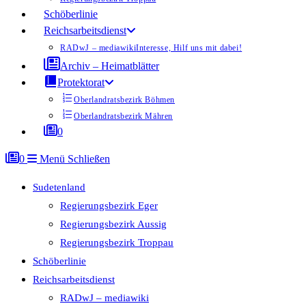
Schöberlinie
Reichsarbeitsdienst
RADwJ – mediawiki
Interesse, Hilf uns mit dabei!
Archiv – Heimatblätter
Protektorat
Oberlandratsbezirk Böhmen
Oberlandratsbezirk Mähren
0
0
Menü
Schließen
Sudetenland
Regierungsbezirk Eger
Regierungsbezirk Aussig
Regierungsbezirk Troppau
Schöberlinie
Reichsarbeitsdienst
RADwJ – mediawiki