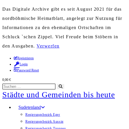
Das Digitale Archive gibt es seit August 2021 für das
nordböhmische Heimatblatt, angelegt zur Nutzung für
Informationen zu den ehemaligen Ortschaften im
Schluck `schen Zippel. Viel Freude beim Stöbern in
den Ausgaben.
Verwerfen
Zum
Registrieren
Login
Inhalt
Password Reset
springen
0,00
€
Diese
Suche
Städte und Gemeinden bis heute
Website
starten
durchsuchen
Sudetenland
Regierungsbezirk Eger
Regierungsbezirk Aussig
Regierungsbezirk Troppau