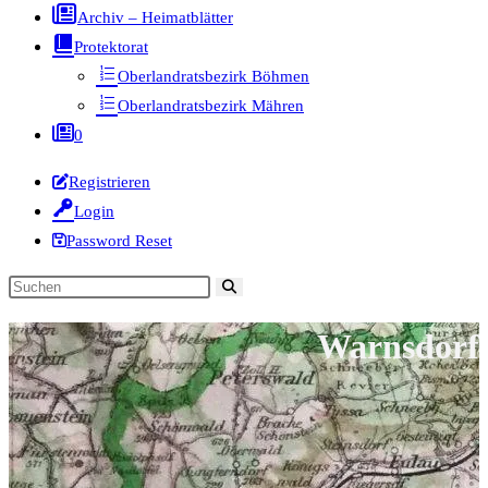
Archiv – Heimatblätter
Protektorat
Oberlandratsbezirk Böhmen
Oberlandratsbezirk Mähren
0
Registrieren
Login
Password Reset
Diese
Website
Warnsdorf
durchsuchen