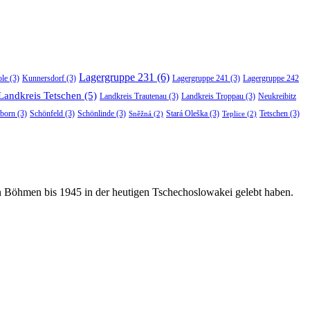
Lagergruppe 231
(6)
ole
(3)
Kunnersdorf
(3)
Lagergruppe 241
(3)
Lagergruppe 242
Landkreis Tetschen
(5)
Landkreis Trautenau
(3)
Landkreis Troppau
(3)
Neukreibitz
born
(3)
Schönfeld
(3)
Schönlinde
(3)
Stará Oleška
(3)
Tetschen
(3)
Sněžná
(2)
Teplice
(2)
in Böhmen bis 1945 in der heutigen Tschechoslowakei gelebt haben.