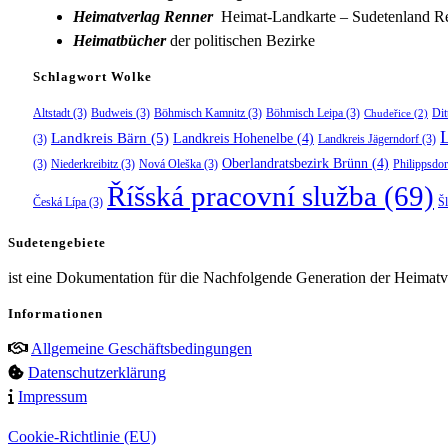
Heimatverlag Renner
Heimat-Landkarte – Sudetenland Re
Heimatbücher
der politischen Bezirke
Schlagwort Wolke
Altstadt
(3)
Budweis
(3)
Böhmisch Kamnitz
(3)
Böhmisch Leipa
(3)
Dit
Chudeřice
(2)
Landkreis Bärn
(5)
Landkreis Hohenelbe
(4)
(3)
Landkreis Jägerndorf
(3)
Oberlandratsbezirk Brünn
(4)
(3)
Niederkreibitz
(3)
Nová Oleška
(3)
Philippsdor
Říšská pracovní služba
(69)
Česká Lípa
(3)
Š
Sudetengebiete
ist eine Dokumentation für die Nachfolgende Generation der Heimatve
Informationen
Allgemeine Geschäftsbedingungen
Datenschutzerklärung
Impressum
Cookie-Richtlinie (EU)