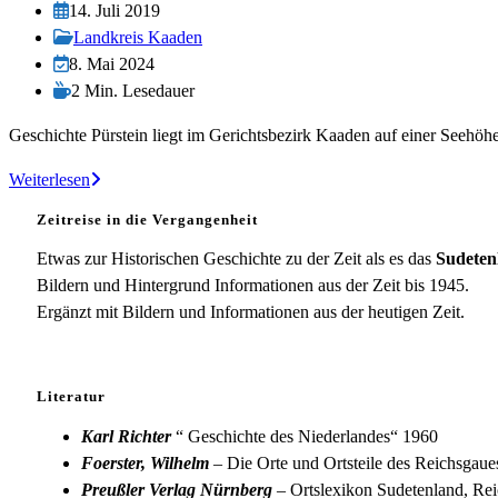
Autor:
Beitrag
14. Juli 2019
veröffentlicht:
Beitrags-
Landkreis Kaaden
Kategorie:
Beitrag
8. Mai 2024
zuletzt
Lesedauer:
2 Min. Lesedauer
geändert
Geschichte Pürstein liegt im Gerichtsbezirk Kaaden auf einer Seehö
am:
Pürstein
Weiterlesen
Zeitreise in die Vergangenheit
Etwas zur Historischen Geschichte zu der Zeit als es das
Sudeten
Bildern und Hintergrund Informationen aus der Zeit bis 1945.
Ergänzt mit Bildern und Informationen aus der heutigen Zeit.
Literatur
Karl Richter
“ Geschichte des Niederlandes“ 1960
Foerster, Wilhelm
– Die Orte und Ortsteile des Reichsgau
Preußler Verlag Nürnberg
– Ortslexikon Sudetenland, Rei