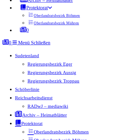
Archiv – Heimatblätter
Protektorat
Oberlandratsbezirk Böhmen
Oberlandratsbezirk Mähren
0
0
Menü
Schließen
Sudetenland
Regierungsbezirk Eger
Regierungsbezirk Aussig
Regierungsbezirk Troppau
Schöberlinie
Reichsarbeitsdienst
RADwJ – mediawiki
Archiv – Heimatblätter
Protektorat
Oberlandratsbezirk Böhmen