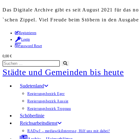
Das Digitale Archive gibt es seit August 2021 für das 
`schen Zippel. Viel Freude beim Stöbern in den Ausgab
Zum
Registrieren
Login
Inhalt
Password Reset
springen
0,00
€
Diese
Suche
Städte und Gemeinden bis heute
Website
starten
durchsuchen
Sudetenland
Regierungsbezirk Eger
Regierungsbezirk Aussig
Regierungsbezirk Troppau
Schöberlinie
Reichsarbeitsdienst
RADwJ – mediawiki
Interesse, Hilf uns mit dabei!