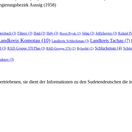
gierungsbezirk Aussig (1958)
tersbach
(3)
Filipov
(3)
Haid
(3)
Hely
(3)
Iglau
(3)
Jetřichovice
(3)
Krásné P
Horní Prysk
(2)
Landkreis Komotau
(10)
Landkreis Tachau
(7)
Landkreis Schluckenau
(3)
Schluckenau
(4)
f
(3)
RAD-Gruppe 370 Plan
(3)
Schön
RAD-Gruppe 376
(2)
Rybniště
(2)
luknov
(3)
rtriebenen, sie dient der Informationen zu den Sudetendeutschen die 