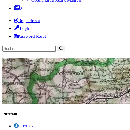
Oberlandratsbezirk Mähren
0
Registrieren
Login
Password Reset
Diese
Website
durchsuchen
Pürstein
Beitrags-
Thomas