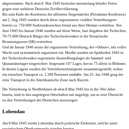
abgenommen. Nach dem 8. Mai 1945 herrschte monatelang blinder Terror
gegen eine wehrlose Deutsche Zivilbevölkerung.
Bis zum Ende der Konferenz der alliierten Siegermächte (Potsdamer Konferenz)
am 2. Aug 1945 wurden durch diese sogenannten »wilden Vertreibungen«
bereits ca. 750.000 Sudetendeutschen brutal aus ihrer Heimat vertrieben. Von
Juni 1945 bis Januar 1946 wurden auf diese Weise, laut Angaben der Tschechen,
70-75.000 Deutsch Bürger der Tschechoslowakei in die Sowjetische
Besatzungszone (SB) vertrieben.
Und ab Januar 1946 setzte die organisierte Vertreibung, der »
Odsun
«, mit voller
Wucht und systematisch organisiert ein. Hierfür wurden im Spätherbst 1945 in
der Tschechoslowakei sogenannte Aussiedlungslager als Sammel- und
Quarantänelager eingerichtet. Insgesamt 107 Lager, davon 75 allein in Böhmen.
In diesen Lagern wurden die Vertriebenentransporte zusammengestellt, wobei
ein einzelner Transport ca. 1.200 Personen umfaßte. Am 25. Jan 1946 ging der
erste Transport in die Amerikanische Zone nach Bayern.
Die Vertreibung in Nordböhmen ab dem 8.Mai 1945 bis in die 50er Jahre
hinein, sind in den angelegten Ortschaften mit angelegt, um so eine Übersicht
zu den Vertreibungen der Deutschen anzuzeigen.
Lobendau
Am 8.Mai 1945 wurde Lobendau durch polnische Einheiten, welche unter
sowjetischem Oberkommando standen besetzt.