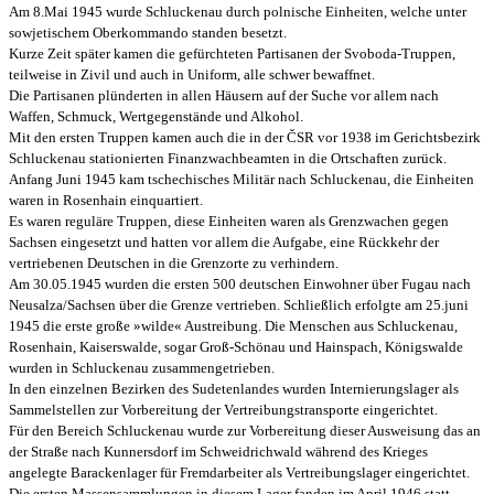
Am 8.Mai 1945 wurde Schluckenau durch polnische Einheiten, welche unter
sowjetischem Oberkommando standen besetzt.
Kurze Zeit später kamen die gefürchteten Partisanen der Svoboda-Truppen,
teilweise in Zivil und auch in Uniform, alle schwer bewaffnet.
Die Partisanen plünderten in allen Häusern auf der Suche vor allem nach
Waffen, Schmuck, Wertgegenstände und Alkohol.
Mit den ersten Truppen kamen auch die in der ČSR vor 1938 im Gerichtsbezirk
Schluckenau stationierten Finanzwachbeamten in die Ortschaften zurück.
Anfang Juni 1945 kam tschechisches Militär nach Schluckenau, die Einheiten
waren in Rosenhain einquartiert.
Es waren reguläre Truppen, diese Einheiten waren als Grenzwachen gegen
Sachsen eingesetzt und hatten vor allem die Aufgabe, eine Rückkehr der
vertriebenen Deutschen in die Grenzorte zu verhindern.
Am 30.05.1945 wurden die ersten 500 deutschen Einwohner über Fugau nach
Neusalza/Sachsen über die Grenze vertrieben. Schließlich erfolgte am 25.juni
1945 die erste große »wilde« Austreibung. Die Menschen aus Schluckenau,
Rosenhain, Kaiserswalde, sogar Groß-Schönau und Hainspach, Königswalde
wurden in Schluckenau zusammengetrieben.
In den einzelnen Bezirken des Sudetenlandes wurden Internierungslager als
Sammelstellen zur Vorbereitung der Vertreibungstransporte eingerichtet.
Für den Bereich Schluckenau wurde zur Vorbereitung dieser Ausweisung das an
der Straße nach Kunnersdorf im Schweidrichwald während des Krieges
angelegte Barackenlager für Fremdarbeiter als Vertreibungslager eingerichtet.
Die ersten Massensammlungen in diesem Lager fanden im April 1946 statt,