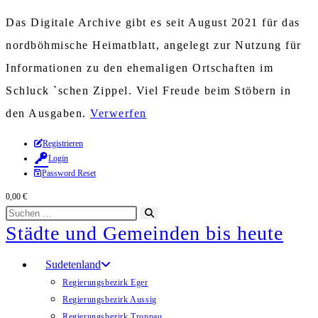
Das Digitale Archive gibt es seit August 2021 für das
nordböhmische Heimatblatt, angelegt zur Nutzung für
Informationen zu den ehemaligen Ortschaften im
Schluck `schen Zippel. Viel Freude beim Stöbern in
den Ausgaben.
Verwerfen
Zum
Registrieren
Login
Inhalt
Password Reset
springen
0,00
€
Diese
Suche
Städte und Gemeinden bis heute
Website
starten
durchsuchen
Sudetenland
Regierungsbezirk Eger
Regierungsbezirk Aussig
Regierungsbezirk Troppau