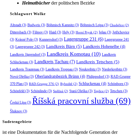
Heimatbücher
der politischen Bezirke
Schlagwort Wolke
Altstadt
(3)
Budweis
(3)
Böhmisch Kamnitz
(3)
Böhmisch Leipa
(3)
Chudeřice
(2)
Dittersbach
(3)
Filipov
(3)
Haid
(3)
Hely
(3)
Iglau
(3)
Jetřichovice
Horní Prysk
(2)
Lagergruppe 231
(6)
(3)
Krásné Pole
(3)
Kunnersdorf
(3)
Lagergruppe 241
Landkreis Bärn
(5)
Landkreis Hohenelbe
(4)
(3)
Lagergruppe 242
(3)
Landkreis Komotau
(10)
Landkreis Jägerndorf
(3)
Landkreis
Landkreis Tachau
(7)
Landkreis Tetschen
(5)
Schluckenau
(3)
Landkreis Trautenau
(3)
Landkreis Troppau
(3)
Neukreibitz
(3)
Niederkreibitz
(3)
Oberlandratsbezirk Brünn
(4)
Nová Oleška
(3)
Philippsdorf
(3)
RAD-Gruppe
Schluckenau
(4)
370 Plan
(3)
Schönborn
(3)
RAD-Gruppe 376
(2)
Rybniště
(2)
Schönfeld
(3)
Schönlinde
(3)
Stará Oleška
(3)
Tetschen
(3)
Sněžná
(2)
Teplice
(2)
Říšská pracovní služba
(69)
Česká Lípa
(3)
Šluknov
(3)
Sudetengebiete
ist eine Dokumentation für die Nachfolgende Generation der