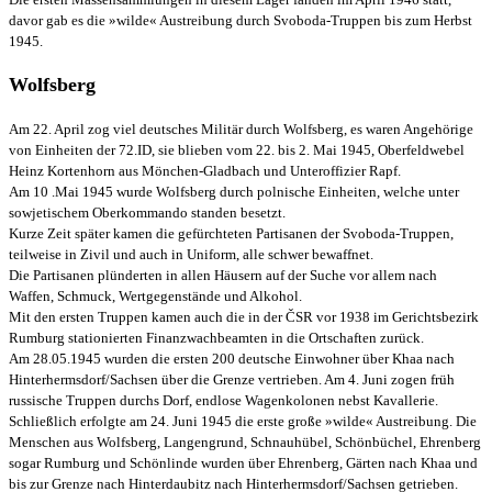
davor gab es die »wilde« Austreibung durch Svoboda-Truppen bis zum Herbst
1945.
Wolfsberg
Am 22. April zog viel deutsches Militär durch Wolfsberg, es waren Angehörige
von Einheiten der 72.ID, sie blieben vom 22. bis 2. Mai 1945, Oberfeldwebel
Heinz Kortenhorn aus Mönchen-Gladbach und Unteroffizier Rapf.
Am 10 .Mai 1945 wurde Wolfsberg durch polnische Einheiten, welche unter
sowjetischem Oberkommando standen besetzt.
Kurze Zeit später kamen die gefürchteten Partisanen der Svoboda-Truppen,
teilweise in Zivil und auch in Uniform, alle schwer bewaffnet.
Die Partisanen plünderten in allen Häusern auf der Suche vor allem nach
Waffen, Schmuck, Wertgegenstände und Alkohol.
Mit den ersten Truppen kamen auch die in der ČSR vor 1938 im Gerichtsbezirk
Rumburg stationierten Finanzwachbeamten in die Ortschaften zurück.
Am 28.05.1945 wurden die ersten 200 deutsche Einwohner über Khaa nach
Hinterhermsdorf/Sachsen über die Grenze vertrieben. Am 4. Juni zogen früh
russische Truppen durchs Dorf, endlose Wagenkolonen nebst Kavallerie.
Schließlich erfolgte am 24. Juni 1945 die erste große »wilde« Austreibung. Die
Menschen aus Wolfsberg, Langengrund, Schnauhübel, Schönbüchel, Ehrenberg
sogar Rumburg und Schönlinde wurden über Ehrenberg, Gärten nach Khaa und
bis zur Grenze nach Hinterdaubitz nach Hinterhermsdorf/Sachsen getrieben.