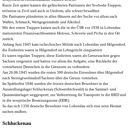
Kurze Zeit später kamen die gefürchteten Partisanen der Svoboda-Truppen,
teilweise in Zivil und auch in Uniform, alle schwer bewaffnet.
Die Partisanen plünderten in allen Häusern auf der Suche vor allem nach
Waffen, Schmuck, Wertgegenstände und Alkohol.
Mit den ersten Truppen kamen auch die in der ČSR vor 1938 in Lobendau
stationierten Finanzwachbeamten
Holowa, Schevela
und
Picha
in den Ort
zurück.
Anfang Juni 1945 kam tschechisches Militär nach Lobendau und Hilgersdorf,
die Einheiten waren in Hilgersdorf im Lehngericht einquartiert.
Es waren reguläre Truppen, diese Einheiten waren als Grenzwachen gegen
Sachsen eingesetzt und hatten vor allem die Aufgabe, eine Rückkehr der
vertriebenen Deutschen in die Grenzorte zu verhindern.
Am 26.06.1945 wurden die ersten 500 deutsche Einwohner über Hilgersdorf
nach Steinigtwolmsdorf/Sachsen über die Grenze vertrieben.
Im Spätherbst 1946 wurden die letzten deutschen Bewohner in das
Aussiedlungslager Schluckenau (Schweidrichwald) in das Sammel- und
Quarantänelager weggesperrt, zur Vorbereitung für Transporte in die BRD und
in die sowjetische Besatzungszone (DDR).
So das sich 1350 deutsche Bewohner von Lobendau sich eine neue Heimat
suchen mußten.
Schluckenau