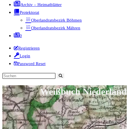
Archiv – Heimatblätter
Protektorat
Oberlandratsbezirk Böhmen
Oberlandratsbezirk Mähren
0
Registrieren
Login
Password Reset
Diese
Website
Weißbuch Niederland
durchsuchen