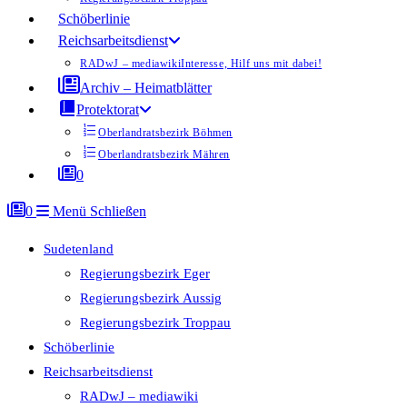
Schöberlinie
Reichsarbeitsdienst
RADwJ – mediawiki
Interesse, Hilf uns mit dabei!
Archiv – Heimatblätter
Protektorat
Oberlandratsbezirk Böhmen
Oberlandratsbezirk Mähren
0
0
Menü
Schließen
Sudetenland
Regierungsbezirk Eger
Regierungsbezirk Aussig
Regierungsbezirk Troppau
Schöberlinie
Reichsarbeitsdienst
RADwJ – mediawiki