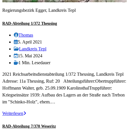
Regierungsbezirk Egger, Landkreis Tepl
RAD-Abteilung 1/372 Theusing
Beitrags-
Thomas
Autor:
Beitrag
5. April 2021
veröffentlicht:
Beitrags-
Landkreis Tepl
Kategorie:
Beitrag
15. Mai 2024
zuletzt
Lesedauer:
1 Min. Lesedauer
geändert
2021 Reichsarbeitsdienstabteilung 1/372 Theusing, Landkreis Tepl
am:
Adresse: 11a Theusing, Ruf: 20 Abteilungsführer:Obertruppführer:
Hoffmann Walter, geb. 25.09.1909 KarolinsthalTruppführer:
Kriegseinsätze 1939: Aufbau des Lagers an der Straße nach Trebon
im "Schinko-Holz", ehem.…
RAD-
Weiterlesen
Abteilung
RAD-Abteilung 7/370 Weseritz
1/372