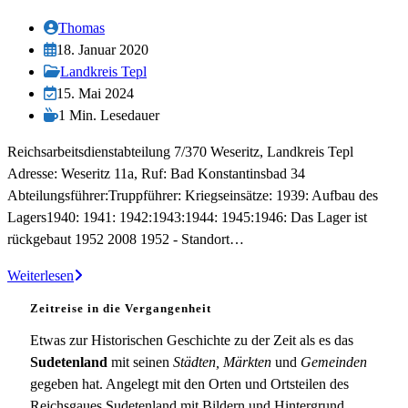
Theusing
Beitrags-
Thomas
Autor:
Beitrag
18. Januar 2020
veröffentlicht:
Beitrags-
Landkreis Tepl
Kategorie:
Beitrag
15. Mai 2024
zuletzt
Lesedauer:
1 Min. Lesedauer
geändert
Reichsarbeitsdienstabteilung 7/370 Weseritz, Landkreis Tepl
am:
Adresse: Weseritz 11a, Ruf: Bad Konstantinsbad 34
Abteilungsführer:Truppführer: Kriegseinsätze: 1939: Aufbau des
Lagers1940: 1941: 1942:1943:1944: 1945:1946: Das Lager ist
rückgebaut 1952 2008 1952 - Standort…
RAD-
Weiterlesen
Abteilung
Zeitreise in die Vergangenheit
7/370
Weseritz
Etwas zur Historischen Geschichte zu der Zeit als es das
Sudetenland
mit seinen
Städten, Märkten
und
Gemeinden
gegeben hat. Angelegt mit den Orten und Ortsteilen des
Reichsgaues Sudetenland mit Bildern und Hintergrund