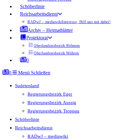
Schöberlinie
Reichsarbeitsdienst
RADwJ – mediawiki
Interesse, Hilf uns mit dabei!
Archiv – Heimatblätter
Protektorat
Oberlandratsbezirk Böhmen
Oberlandratsbezirk Mähren
0
0
Menü
Schließen
Sudetenland
Regierungsbezirk Eger
Regierungsbezirk Aussig
Regierungsbezirk Troppau
Schöberlinie
Reichsarbeitsdienst
RADwJ – mediawiki