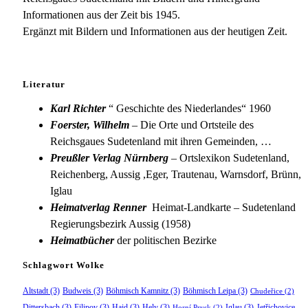
Informationen aus der Zeit bis 1945.
Ergänzt mit Bildern und Informationen aus der heutigen Zeit.
Literatur
Karl Richter
“ Geschichte des Niederlandes“ 1960
Foerster, Wilhelm
– Die Orte und Ortsteile des
Reichsgaues Sudetenland mit ihren Gemeinden, …
Preußler Verlag Nürnberg
– Ortslexikon Sudetenland,
Reichenberg, Aussig ,Eger, Trautenau, Warnsdorf, Brünn,
Iglau
Heimatverlag Renner
Heimat-Landkarte – Sudetenland
Regierungsbezirk Aussig (1958)
Heimatbücher
der politischen Bezirke
Schlagwort Wolke
Altstadt
(3)
Budweis
(3)
Böhmisch Kamnitz
(3)
Böhmisch Leipa
(3)
Chudeřice
(2)
Dittersbach
(3)
Filipov
(3)
Haid
(3)
Hely
(3)
Iglau
(3)
Jetřichovice
Horní Prysk
(2)