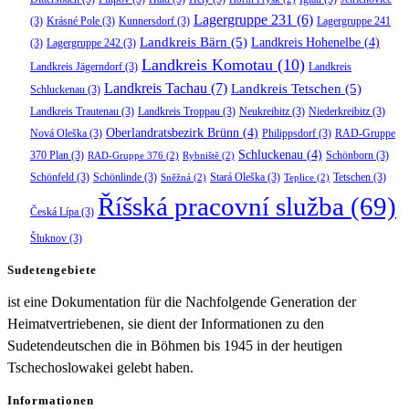
Lagergruppe 231
(6)
(3)
Krásné Pole
(3)
Kunnersdorf
(3)
Lagergruppe 241
Landkreis Bärn
(5)
Landkreis Hohenelbe
(4)
(3)
Lagergruppe 242
(3)
Landkreis Komotau
(10)
Landkreis Jägerndorf
(3)
Landkreis
Landkreis Tachau
(7)
Landkreis Tetschen
(5)
Schluckenau
(3)
Landkreis Trautenau
(3)
Landkreis Troppau
(3)
Neukreibitz
(3)
Niederkreibitz
(3)
Oberlandratsbezirk Brünn
(4)
Nová Oleška
(3)
Philippsdorf
(3)
RAD-Gruppe
Schluckenau
(4)
370 Plan
(3)
Schönborn
(3)
RAD-Gruppe 376
(2)
Rybniště
(2)
Schönfeld
(3)
Schönlinde
(3)
Stará Oleška
(3)
Tetschen
(3)
Sněžná
(2)
Teplice
(2)
Říšská pracovní služba
(69)
Česká Lípa
(3)
Šluknov
(3)
Sudetengebiete
ist eine Dokumentation für die Nachfolgende Generation der
Heimatvertriebenen, sie dient der Informationen zu den
Sudetendeutschen die in Böhmen bis 1945 in der heutigen
Tschechoslowakei gelebt haben.
Informationen