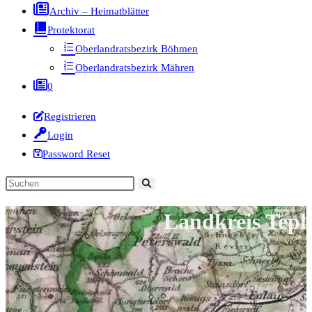
Archiv – Heimatblätter
Protektorat
Oberlandratsbezirk Böhmen
Oberlandratsbezirk Mähren
0
Registrieren
Login
Password Reset
Diese
Website
Landkreis Tepl
durchsuchen