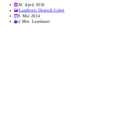
Beitrag
30. April 2018
veröffentlicht:
Beitrags-
Landkreis Deutsch Gabel
Kategorie:
Beitrag
8. Mai 2024
zuletzt
Lesedauer:
2 Min. Lesedauer
geändert
am: