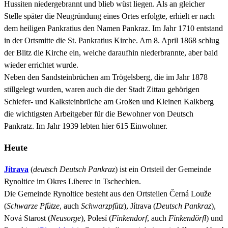
Hussiten niedergebrannt und blieb wüst liegen. Als an gleicher
Stelle später die Neugründung eines Ortes erfolgte, erhielt er nach
dem heiligen Pankratius den Namen Pankraz. Im Jahr 1710 entstand
in der Ortsmitte die St. Pankratius Kirche. Am 8. April 1868 schlug
der Blitz die Kirche ein, welche daraufhin niederbrannte, aber bald
wieder errichtet wurde.
Neben den Sandsteinbrüchen am Trögelsberg, die im Jahr 1878
stillgelegt wurden, waren auch die der Stadt Zittau gehörigen
Schiefer- und Kalksteinbrüche am Großen und Kleinen Kalkberg
die wichtigsten Arbeitgeber für die Bewohner von Deutsch
Pankratz. Im Jahr 1939 lebten hier 615 Einwohner.
Heute
Jítrava
(
deutsch
Deutsch Pankraz
) ist ein Ortsteil der Gemeinde
Rynoltice im Okres Liberec in Tschechien.
Die Gemeinde Rynoltice besteht aus den Ortsteilen Černá Louže
(
Schwarze Pfütze
, auch
Schwarzpfütz
), Jítrava (
Deutsch Pankraz
),
Nová Starost (
Neusorge
), Polesí (
Finkendorf
, auch
Finkendörfl
) und