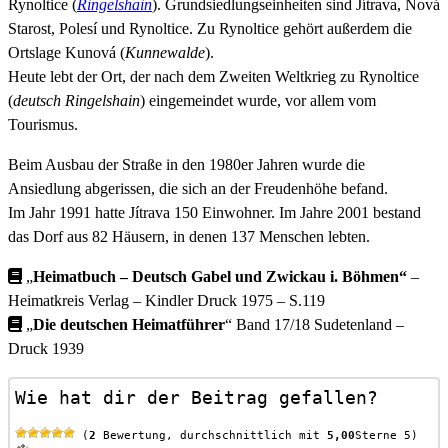
Rynoltice (
Ringelshain
). Grundsiedlungseinheiten sind Jítrava, Nová
Starost, Polesí und Rynoltice. Zu Rynoltice gehört außerdem die
Ortslage Kunová (
Kunnewalde
).
Heute lebt der Ort, der nach dem Zweiten Weltkrieg zu Rynoltice
(
deutsch
Ringelshain
) eingemeindet wurde, vor allem vom
Tourismus.
Beim Ausbau der Straße in den 1980er Jahren wurde die
Ansiedlung abgerissen, die sich an der Freudenhöhe befand.
Im Jahr 1991 hatte Jítrava 150 Einwohner. Im Jahre 2001 bestand
das Dorf aus 82 Häusern, in denen 137 Menschen lebten.
„
Heimatbuch – Deutsch Gabel und Zwickau i. Böhmen“
–
Heimatkreis Verlag – Kindler Druck 1975 – S.119
„
Die deutschen Heimatführer
“ Band 17/18 Sudetenland –
Druck 1939
Wie hat dir der Beitrag gefallen?
 (
2
 Bewertung, durchschnittlich mit 
5,00
Sterne 5)