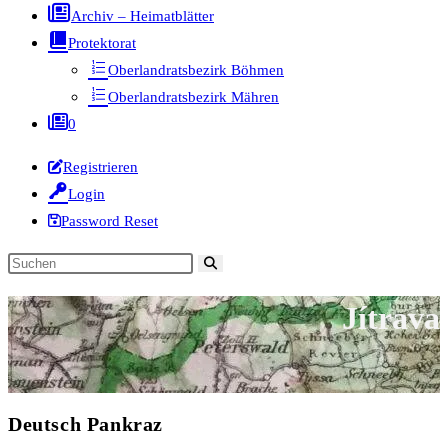
Archiv – Heimatblätter
Protektorat
Oberlandratsbezirk Böhmen
Oberlandratsbezirk Mähren
0
Registrieren
Login
Password Reset
Diese
Website
Jítrava
durchsuchen
Deutsch Pankraz