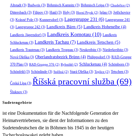
Altstadt
(3)
Budweis
(3)
Böhmisch Kamnitz
(3)
Böhmisch Leipa
(3)
Chudeřice
(2)
Dittersbach
(3)
Filipov
(3)
Haid
(3)
Hely
(3)
Iglau
(3)
Jetřichovice
Horní Prysk
(2)
Lagergruppe 231
(6)
(3)
Krásné Pole
(3)
Kunnersdorf
(3)
Lagergruppe 241
Landkreis Bärn
(5)
Landkreis Hohenelbe
(4)
(3)
Lagergruppe 242
(3)
Landkreis Komotau
(10)
Landkreis Jägerndorf
(3)
Landkreis
Landkreis Tachau
(7)
Landkreis Tetschen
(5)
Schluckenau
(3)
Landkreis Trautenau
(3)
Landkreis Troppau
(3)
Neukreibitz
(3)
Niederkreibitz
(3)
Oberlandratsbezirk Brünn
(4)
Nová Oleška
(3)
Philippsdorf
(3)
RAD-Gruppe
Schluckenau
(4)
370 Plan
(3)
Schönborn
(3)
RAD-Gruppe 376
(2)
Rybniště
(2)
Schönfeld
(3)
Schönlinde
(3)
Stará Oleška
(3)
Tetschen
(3)
Sněžná
(2)
Teplice
(2)
Říšská pracovní služba
(69)
Česká Lípa
(3)
Šluknov
(3)
Sudetengebiete
ist eine Dokumentation für die Nachfolgende Generation der
Heimatvertriebenen, sie dient der Informationen zu den
Sudetendeutschen die in Böhmen bis 1945 in der heutigen
Tschechoslowakei gelebt haben.