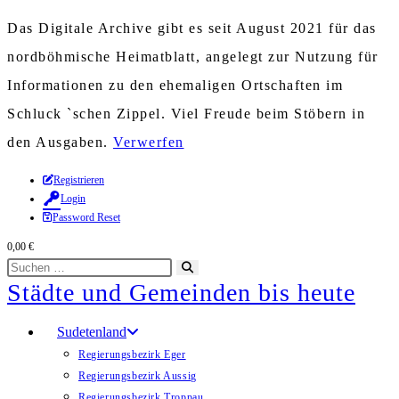
Das Digitale Archive gibt es seit August 2021 für das
nordböhmische Heimatblatt, angelegt zur Nutzung für
Informationen zu den ehemaligen Ortschaften im
Schluck `schen Zippel. Viel Freude beim Stöbern in
den Ausgaben.
Verwerfen
Zum
Registrieren
Login
Inhalt
Password Reset
springen
0,00
€
Diese
Suche
Städte und Gemeinden bis heute
Website
starten
durchsuchen
Sudetenland
Regierungsbezirk Eger
Regierungsbezirk Aussig
Regierungsbezirk Troppau