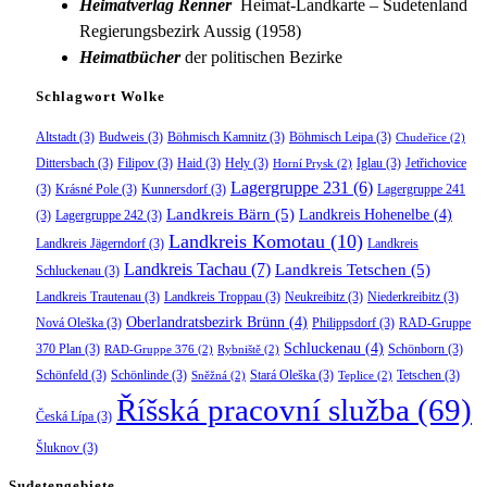
Heimatverlag Renner
Heimat-Landkarte – Sudetenland
Regierungsbezirk Aussig (1958)
Heimatbücher
der politischen Bezirke
Schlagwort Wolke
Altstadt
(3)
Budweis
(3)
Böhmisch Kamnitz
(3)
Böhmisch Leipa
(3)
Chudeřice
(2)
Dittersbach
(3)
Filipov
(3)
Haid
(3)
Hely
(3)
Iglau
(3)
Jetřichovice
Horní Prysk
(2)
Lagergruppe 231
(6)
(3)
Krásné Pole
(3)
Kunnersdorf
(3)
Lagergruppe 241
Landkreis Bärn
(5)
Landkreis Hohenelbe
(4)
(3)
Lagergruppe 242
(3)
Landkreis Komotau
(10)
Landkreis Jägerndorf
(3)
Landkreis
Landkreis Tachau
(7)
Landkreis Tetschen
(5)
Schluckenau
(3)
Landkreis Trautenau
(3)
Landkreis Troppau
(3)
Neukreibitz
(3)
Niederkreibitz
(3)
Oberlandratsbezirk Brünn
(4)
Nová Oleška
(3)
Philippsdorf
(3)
RAD-Gruppe
Schluckenau
(4)
370 Plan
(3)
Schönborn
(3)
RAD-Gruppe 376
(2)
Rybniště
(2)
Schönfeld
(3)
Schönlinde
(3)
Stará Oleška
(3)
Tetschen
(3)
Sněžná
(2)
Teplice
(2)
Říšská pracovní služba
(69)
Česká Lípa
(3)
Šluknov
(3)
Sudetengebiete