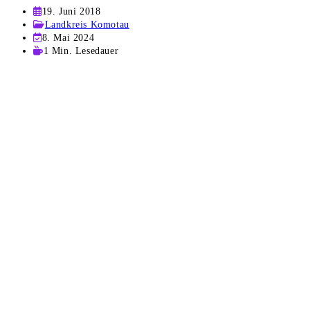
Beitrag
19. Juni 2018
veröffentlicht:
Beitrags-
Landkreis Komotau
Kategorie:
Beitrag
8. Mai 2024
zuletzt
Lesedauer:
1 Min. Lesedauer
geändert
am: