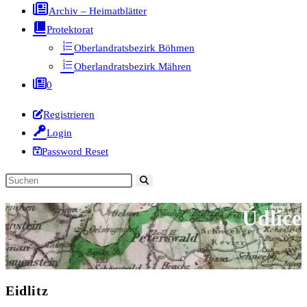
Archiv – Heimatblätter
Protektorat
Oberlandratsbezirk Böhmen
Oberlandratsbezirk Mähren
0
Registrieren
Login
Password Reset
Diese
Website
Údlice
durchsuchen
Eidlitz