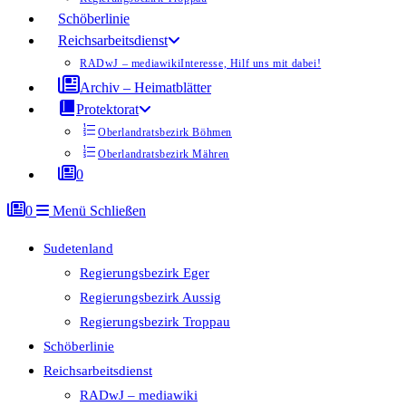
Schöberlinie
Reichsarbeitsdienst
RADwJ – mediawiki
Interesse, Hilf uns mit dabei!
Archiv – Heimatblätter
Protektorat
Oberlandratsbezirk Böhmen
Oberlandratsbezirk Mähren
0
0
Menü
Schließen
Sudetenland
Regierungsbezirk Eger
Regierungsbezirk Aussig
Regierungsbezirk Troppau
Schöberlinie
Reichsarbeitsdienst
RADwJ – mediawiki