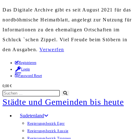
Das Digitale Archive gibt es seit August 2021 für das
nordböhmische Heimatblatt, angelegt zur Nutzung für
Informationen zu den ehemaligen Ortschaften im
Schluck `schen Zippel. Viel Freude beim Stöbern in
den Ausgaben.
Verwerfen
Zum
Registrieren
Login
Inhalt
Password Reset
springen
0,00
€
Diese
Suche
Städte und Gemeinden bis heute
Website
starten
durchsuchen
Sudetenland
Regierungsbezirk Eger
Regierungsbezirk Aussig
Regierungsbezirk Troppau