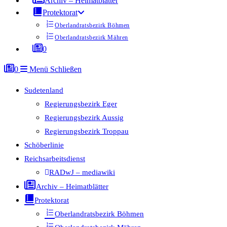
Archiv – Heimatblätter
Protektorat
Oberlandratsbezirk Böhmen
Oberlandratsbezirk Mähren
0
0
Menü
Schließen
Sudetenland
Regierungsbezirk Eger
Regierungsbezirk Aussig
Regierungsbezirk Troppau
Schöberlinie
Reichsarbeitsdienst
RADwJ – mediawiki
Archiv – Heimatblätter
Protektorat
Oberlandratsbezirk Böhmen