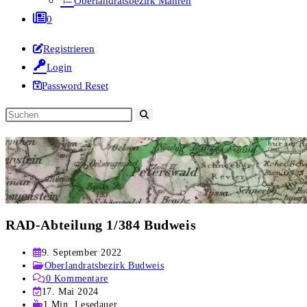
Oberlandratsbezirk Mähren
0
Registrieren
Login
Password Reset
Diese
Website
durchsuchen
RAD-Abteilung 1/384 Budweis
Beitrag
9. September 2022
veröffentlicht:
Beitrags-
Oberlandratsbezirk Budweis
Kategorie:
Beitrags-
0 Kommentare
Kommentare:
Beitrag
17. Mai 2024
zuletzt
Lesedauer:
1 Min. Lesedauer