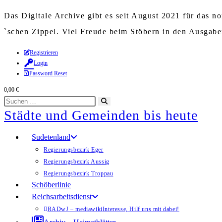
Das Digitale Archive gibt es seit August 2021 für das 
`schen Zippel. Viel Freude beim Stöbern in den Ausgab
Zum
Registrieren
Login
Inhalt
Password Reset
springen
0,00
€
Diese
Suche
Städte und Gemeinden bis heute
Website
starten
durchsuchen
Sudetenland
Regierungsbezirk Eger
Regierungsbezirk Aussig
Regierungsbezirk Troppau
Schöberlinie
Reichsarbeitsdienst
RADwJ – mediawiki
Interesse, Hilf uns mit dabei!