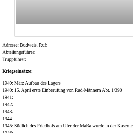
Adresse: Budweis, Ruf:
Abteilungsführer:
Truppführer:
Kriegseinsätze:
1940: März Aufbau des Lagers
1940: 15. April erste Einberufung von Rad-Männern Abt. 1/390
1941:
1942:
1943:
1944
1945: Südlich des Friedhofs am Ufer der Malša wurde in der Kaserne 
1946: