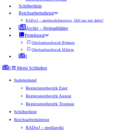
Schöberlinie
Reichsarbeitsdienst
RADwJ – mediawiki
Interesse, Hilf uns mit dabei!
Archiv – Heimatblätter
Protektorat
Oberlandratsbezirk Böhmen
Oberlandratsbezirk Mähren
0
0
Menü
Schließen
Sudetenland
Regierungsbezirk Eger
Regierungsbezirk Aussig
Regierungsbezirk Troppau
Schöberlinie
Reichsarbeitsdienst
RADwJ – mediawiki