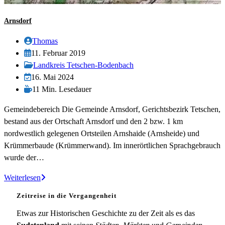
Arnsdorf
Beitrags-
Thomas
Autor:
Beitrag
11. Februar 2019
veröffentlicht:
Beitrags-
Landkreis Tetschen-Bodenbach
Kategorie:
Beitrag
16. Mai 2024
zuletzt
Lesedauer:
11 Min. Lesedauer
geändert
Gemeindebereich Die Gemeinde Arnsdorf, Gerichtsbezirk Tetschen,
am:
bestand aus der Ortschaft Arnsdorf und den 2 bzw. 1 km
nordwestlich gelegenen Ortsteilen Arnshaide (Arnsheide) und
Krümmerbaude (Krümmerwand). Im innerörtlichen Sprachgebrauch
wurde der…
Arnsdorf
Weiterlesen
Zeitreise in die Vergangenheit
Etwas zur Historischen Geschichte zu der Zeit als es das