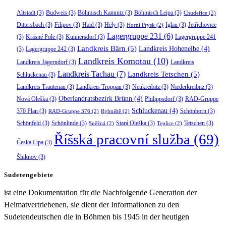
Altstadt
(3)
Budweis
(3)
Böhmisch Kamnitz
(3)
Böhmisch Leipa
(3)
Chudeřice
(2)
Dittersbach
(3)
Filipov
(3)
Haid
(3)
Hely
(3)
Iglau
(3)
Jetřichovice
Horní Prysk
(2)
Lagergruppe 231
(6)
(3)
Krásné Pole
(3)
Kunnersdorf
(3)
Lagergruppe 241
Landkreis Bärn
(5)
Landkreis Hohenelbe
(4)
(3)
Lagergruppe 242
(3)
Landkreis Komotau
(10)
Landkreis Jägerndorf
(3)
Landkreis
Landkreis Tachau
(7)
Landkreis Tetschen
(5)
Schluckenau
(3)
Landkreis Trautenau
(3)
Landkreis Troppau
(3)
Neukreibitz
(3)
Niederkreibitz
(3)
Oberlandratsbezirk Brünn
(4)
Nová Oleška
(3)
Philippsdorf
(3)
RAD-Gruppe
Schluckenau
(4)
370 Plan
(3)
Schönborn
(3)
RAD-Gruppe 376
(2)
Rybniště
(2)
Schönfeld
(3)
Schönlinde
(3)
Stará Oleška
(3)
Tetschen
(3)
Sněžná
(2)
Teplice
(2)
Říšská pracovní služba
(69)
Česká Lípa
(3)
Šluknov
(3)
Sudetengebiete
ist eine Dokumentation für die Nachfolgende Generation der
Heimatvertriebenen, sie dient der Informationen zu den
Sudetendeutschen die in Böhmen bis 1945 in der heutigen