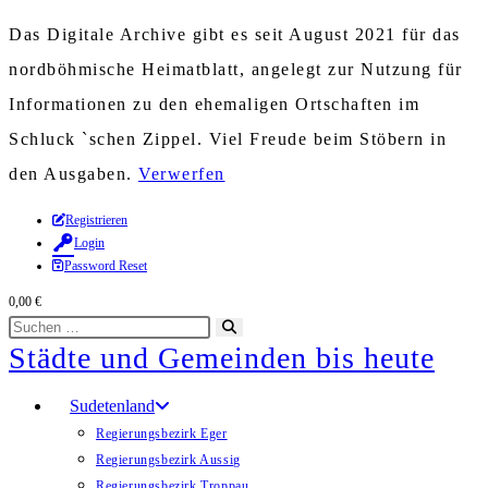
Das Digitale Archive gibt es seit August 2021 für das
nordböhmische Heimatblatt, angelegt zur Nutzung für
Informationen zu den ehemaligen Ortschaften im
Schluck `schen Zippel. Viel Freude beim Stöbern in
den Ausgaben.
Verwerfen
Zum
Registrieren
Login
Inhalt
Password Reset
springen
0,00
€
Diese
Suche
Städte und Gemeinden bis heute
Website
starten
durchsuchen
Sudetenland
Regierungsbezirk Eger
Regierungsbezirk Aussig
Regierungsbezirk Troppau