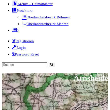
Archiv – Heimatblätter
Protektorat
Oberlandratsbezirk Böhmen
Oberlandratsbezirk Mähren
0
Registrieren
Login
Password Reset
Diese
Website
Arnsheide
durchsuchen