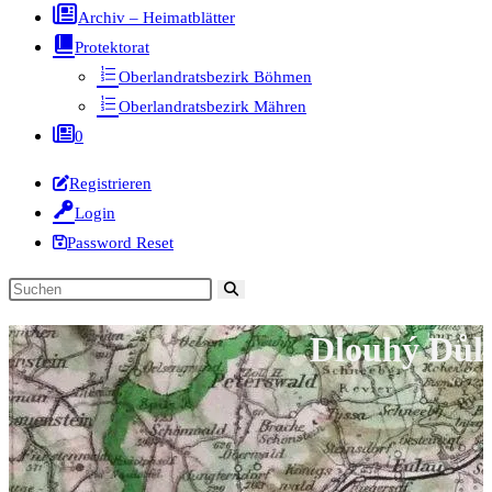
Archiv – Heimatblätter
Protektorat
Oberlandratsbezirk Böhmen
Oberlandratsbezirk Mähren
0
Registrieren
Login
Password Reset
Diese
Website
Dlouhý Důl
durchsuchen