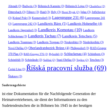
Altstadt
(3)
Budweis
(3)
Böhmisch Kamnitz
(3)
Böhmisch Leipa
(3)
Chudeřice
(2)
Dittersbach
(3)
Filipov
(3)
Haid
(3)
Hely
(3)
Iglau
(3)
Jetřichovice
Horní Prysk
(2)
Lagergruppe 231
(6)
(3)
Krásné Pole
(3)
Kunnersdorf
(3)
Lagergruppe 241
Landkreis Bärn
(5)
Landkreis Hohenelbe
(4)
(3)
Lagergruppe 242
(3)
Landkreis Komotau
(10)
Landkreis Jägerndorf
(3)
Landkreis
Landkreis Tachau
(7)
Landkreis Tetschen
(5)
Schluckenau
(3)
Landkreis Trautenau
(3)
Landkreis Troppau
(3)
Neukreibitz
(3)
Niederkreibitz
(3)
Oberlandratsbezirk Brünn
(4)
Nová Oleška
(3)
Philippsdorf
(3)
RAD-Gruppe
Schluckenau
(4)
370 Plan
(3)
Schönborn
(3)
RAD-Gruppe 376
(2)
Rybniště
(2)
Schönfeld
(3)
Schönlinde
(3)
Stará Oleška
(3)
Tetschen
(3)
Sněžná
(2)
Teplice
(2)
Říšská pracovní služba
(69)
Česká Lípa
(3)
Šluknov
(3)
Sudetengebiete
ist eine Dokumentation für die Nachfolgende Generation der
Heimatvertriebenen, sie dient der Informationen zu den
Sudetendeutschen die in Böhmen bis 1945 in der heutigen