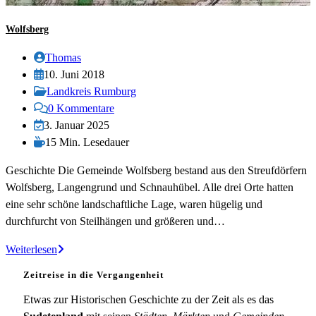
Wolfsberg
Beitrags-
Thomas
Autor:
Beitrag
10. Juni 2018
veröffentlicht:
Beitrags-
Landkreis Rumburg
Kategorie:
Beitrags-
0 Kommentare
Kommentare:
Beitrag
3. Januar 2025
zuletzt
Lesedauer:
15 Min. Lesedauer
geändert
Geschichte Die Gemeinde Wolfsberg bestand aus den Streufdörfern
am:
Wolfsberg, Langengrund und Schnauhübel. Alle drei Orte hatten
eine sehr schöne landschaftliche Lage, waren hügelig und
durchfurcht von Steilhängen und größeren und…
Wolfsberg
Weiterlesen
Zeitreise in die Vergangenheit
Etwas zur Historischen Geschichte zu der Zeit als es das