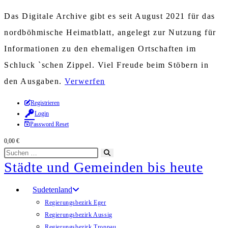
Das Digitale Archive gibt es seit August 2021 für das
nordböhmische Heimatblatt, angelegt zur Nutzung für
Informationen zu den ehemaligen Ortschaften im
Schluck `schen Zippel. Viel Freude beim Stöbern in
den Ausgaben.
Verwerfen
Zum
Registrieren
Login
Inhalt
Password Reset
springen
0,00
€
Diese
Suche
Städte und Gemeinden bis heute
Website
starten
durchsuchen
Sudetenland
Regierungsbezirk Eger
Regierungsbezirk Aussig
Regierungsbezirk Troppau