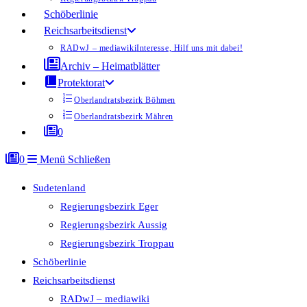
Schöberlinie
Reichsarbeitsdienst
RADwJ – mediawiki
Interesse, Hilf uns mit dabei!
Archiv – Heimatblätter
Protektorat
Oberlandratsbezirk Böhmen
Oberlandratsbezirk Mähren
0
0
Menü
Schließen
Sudetenland
Regierungsbezirk Eger
Regierungsbezirk Aussig
Regierungsbezirk Troppau
Schöberlinie
Reichsarbeitsdienst
RADwJ – mediawiki