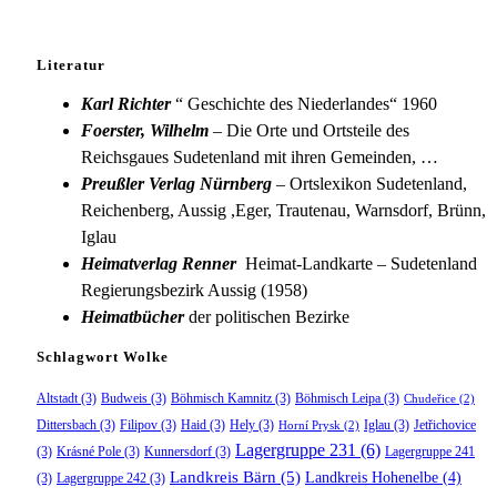
Literatur
Karl Richter
“ Geschichte des Niederlandes“ 1960
Foerster, Wilhelm
– Die Orte und Ortsteile des
Reichsgaues Sudetenland mit ihren Gemeinden, …
Preußler Verlag Nürnberg
– Ortslexikon Sudetenland,
Reichenberg, Aussig ,Eger, Trautenau, Warnsdorf, Brünn,
Iglau
Heimatverlag Renner
Heimat-Landkarte – Sudetenland
Regierungsbezirk Aussig (1958)
Heimatbücher
der politischen Bezirke
Schlagwort Wolke
Altstadt
(3)
Budweis
(3)
Böhmisch Kamnitz
(3)
Böhmisch Leipa
(3)
Chudeřice
(2)
Dittersbach
(3)
Filipov
(3)
Haid
(3)
Hely
(3)
Iglau
(3)
Jetřichovice
Horní Prysk
(2)
Lagergruppe 231
(6)
(3)
Krásné Pole
(3)
Kunnersdorf
(3)
Lagergruppe 241
Landkreis Bärn
(5)
Landkreis Hohenelbe
(4)
(3)
Lagergruppe 242
(3)