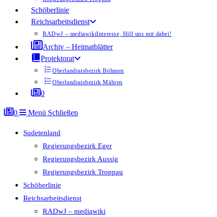
Schöberlinie
Reichsarbeitsdienst
RADwJ – mediawiki
Interesse, Hilf uns mit dabei!
Archiv – Heimatblätter
Protektorat
Oberlandratsbezirk Böhmen
Oberlandratsbezirk Mähren
0
0
Menü
Schließen
Sudetenland
Regierungsbezirk Eger
Regierungsbezirk Aussig
Regierungsbezirk Troppau
Schöberlinie
Reichsarbeitsdienst
RADwJ – mediawiki