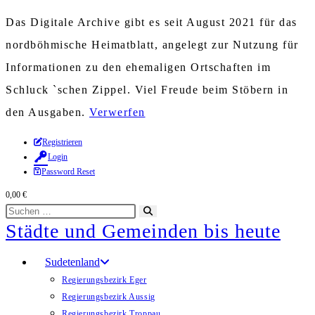
Das Digitale Archive gibt es seit August 2021 für das
nordböhmische Heimatblatt, angelegt zur Nutzung für
Informationen zu den ehemaligen Ortschaften im
Schluck `schen Zippel. Viel Freude beim Stöbern in
den Ausgaben.
Verwerfen
Zum
Registrieren
Login
Inhalt
Password Reset
springen
0,00
€
Diese
Suche
Städte und Gemeinden bis heute
Website
starten
durchsuchen
Sudetenland
Regierungsbezirk Eger
Regierungsbezirk Aussig
Regierungsbezirk Troppau