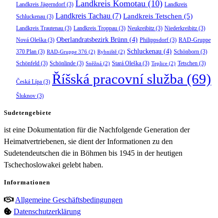
Landkreis Komotau
(10)
Landkreis Jägerndorf
(3)
Landkreis
Landkreis Tachau
(7)
Landkreis Tetschen
(5)
Schluckenau
(3)
Landkreis Trautenau
(3)
Landkreis Troppau
(3)
Neukreibitz
(3)
Niederkreibitz
(3)
Oberlandratsbezirk Brünn
(4)
Nová Oleška
(3)
Philippsdorf
(3)
RAD-Gruppe
Schluckenau
(4)
370 Plan
(3)
Schönborn
(3)
RAD-Gruppe 376
(2)
Rybniště
(2)
Schönfeld
(3)
Schönlinde
(3)
Stará Oleška
(3)
Tetschen
(3)
Sněžná
(2)
Teplice
(2)
Říšská pracovní služba
(69)
Česká Lípa
(3)
Šluknov
(3)
Sudetengebiete
ist eine Dokumentation für die Nachfolgende Generation der
Heimatvertriebenen, sie dient der Informationen zu den
Sudetendeutschen die in Böhmen bis 1945 in der heutigen
Tschechoslowakei gelebt haben.
Informationen
Allgemeine Geschäftsbedingungen
Datenschutzerklärung