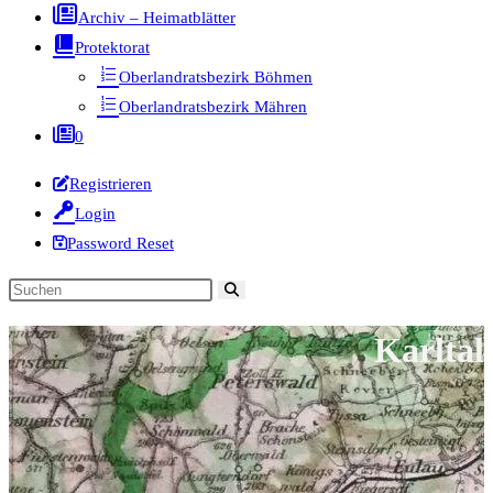
Archiv – Heimatblätter
Protektorat
Oberlandratsbezirk Böhmen
Oberlandratsbezirk Mähren
0
Registrieren
Login
Password Reset
Diese
Website
Karltal
durchsuchen