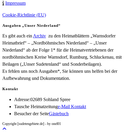
Impressum
Cookie-Richtlinie (EU)
Ausgaben „Unser Niederland“
Es gibt auch ein
Archiv
zu den Heimatblättern „Warnsdorfer
Heimatbrief“ – „Nordböhmisches Niederland“ – „Unser
Niederland“ ab der Folge 1* für die Heimatvertriebenen der
nordböhmischen Kreise Warnsdorf, Rumburg, Schluckenau, mit
Beilagen („Unser Sudetenland“ und Sonderbeilagen).
Es fehlen uns noch Ausgaben*, Sie können uns helfen bei der
Aufbewahrung und Dokumentation.
Kontakt
Adresse:
02689 Sohland Spree
Opens
Tausche Heimatzeitung
e-Mail Kontakt
in
Besucher der Seite
Gästebuch
your
Copyright [sudetengebiete.de] - by onel01
application