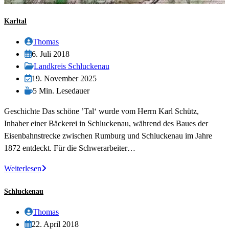
Karltal
Beitrags-
Thomas
Autor:
Beitrag
6. Juli 2018
veröffentlicht:
Beitrags-
Landkreis Schluckenau
Kategorie:
Beitrag
19. November 2025
zuletzt
Lesedauer:
5 Min. Lesedauer
geändert
Geschichte Das schöne ’Tal‘ wurde vom Herrn Karl Schütz,
am:
Inhaber einer Bäckerei in Schluckenau, während des Baues der
Eisenbahnstrecke zwischen Rumburg und Schluckenau im Jahre
1872 entdeckt. Für die Schwerarbeiter…
Karltal
Weiterlesen
Schluckenau
Beitrags-
Thomas
Autor:
Beitrag
22. April 2018