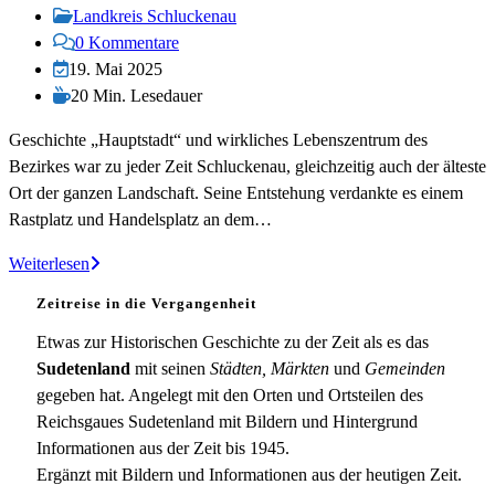
veröffentlicht:
Beitrags-
Landkreis Schluckenau
Kategorie:
Beitrags-
0 Kommentare
Kommentare:
Beitrag
19. Mai 2025
zuletzt
Lesedauer:
20 Min. Lesedauer
geändert
Geschichte „Hauptstadt“ und wirkliches Lebenszentrum des
am:
Bezirkes war zu jeder Zeit Schluckenau, gleichzeitig auch der älteste
Ort der ganzen Landschaft. Seine Entstehung verdankte es einem
Rastplatz und Handelsplatz an dem…
Schluckenau
Weiterlesen
Zeitreise in die Vergangenheit
Etwas zur Historischen Geschichte zu der Zeit als es das
Sudetenland
mit seinen
Städten, Märkten
und
Gemeinden
gegeben hat. Angelegt mit den Orten und Ortsteilen des
Reichsgaues Sudetenland mit Bildern und Hintergrund
Informationen aus der Zeit bis 1945.
Ergänzt mit Bildern und Informationen aus der heutigen Zeit.