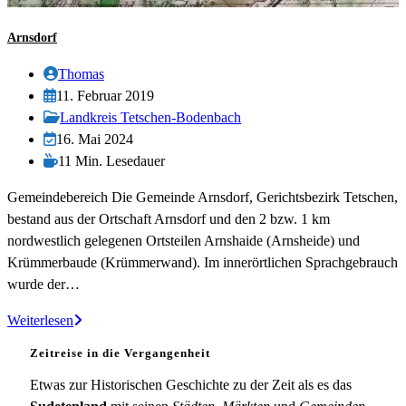
Arnsdorf
Beitrags-
Thomas
Autor:
Beitrag
11. Februar 2019
veröffentlicht:
Beitrags-
Landkreis Tetschen-Bodenbach
Kategorie:
Beitrag
16. Mai 2024
zuletzt
Lesedauer:
11 Min. Lesedauer
geändert
Gemeindebereich Die Gemeinde Arnsdorf, Gerichtsbezirk Tetschen,
am:
bestand aus der Ortschaft Arnsdorf und den 2 bzw. 1 km
nordwestlich gelegenen Ortsteilen Arnshaide (Arnsheide) und
Krümmerbaude (Krümmerwand). Im innerörtlichen Sprachgebrauch
wurde der…
Arnsdorf
Weiterlesen
Zeitreise in die Vergangenheit
Etwas zur Historischen Geschichte zu der Zeit als es das