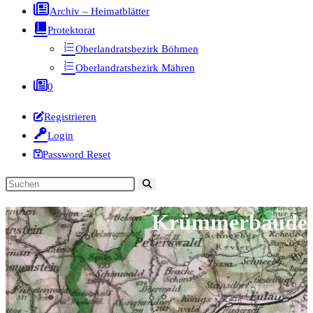
Archiv – Heimatblätter
Protektorat
Oberlandratsbezirk Böhmen
Oberlandratsbezirk Mähren
0
Registrieren
Login
Password Reset
Diese
Website
Krümmerbaude
durchsuchen