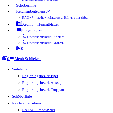
Schöberlinie
Reichsarbeitsdienst
RADwJ – mediawiki
Interesse, Hilf uns mit dabei!
Archiv – Heimatblätter
Protektorat
Oberlandratsbezirk Böhmen
Oberlandratsbezirk Mähren
0
0
Menü
Schließen
Sudetenland
Regierungsbezirk Eger
Regierungsbezirk Aussig
Regierungsbezirk Troppau
Schöberlinie
Reichsarbeitsdienst
RADwJ – mediawiki