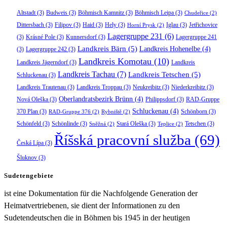
Altstadt
(3)
Budweis
(3)
Böhmisch Kamnitz
(3)
Böhmisch Leipa
(3)
Chudeřice
(2)
Dittersbach
(3)
Filipov
(3)
Haid
(3)
Hely
(3)
Iglau
(3)
Jetřichovice
Horní Prysk
(2)
Lagergruppe 231
(6)
(3)
Krásné Pole
(3)
Kunnersdorf
(3)
Lagergruppe 241
Landkreis Bärn
(5)
Landkreis Hohenelbe
(4)
(3)
Lagergruppe 242
(3)
Landkreis Komotau
(10)
Landkreis Jägerndorf
(3)
Landkreis
Landkreis Tachau
(7)
Landkreis Tetschen
(5)
Schluckenau
(3)
Landkreis Trautenau
(3)
Landkreis Troppau
(3)
Neukreibitz
(3)
Niederkreibitz
(3)
Oberlandratsbezirk Brünn
(4)
Nová Oleška
(3)
Philippsdorf
(3)
RAD-Gruppe
Schluckenau
(4)
370 Plan
(3)
Schönborn
(3)
RAD-Gruppe 376
(2)
Rybniště
(2)
Schönfeld
(3)
Schönlinde
(3)
Stará Oleška
(3)
Tetschen
(3)
Sněžná
(2)
Teplice
(2)
Říšská pracovní služba
(69)
Česká Lípa
(3)
Šluknov
(3)
Sudetengebiete
ist eine Dokumentation für die Nachfolgende Generation der
Heimatvertriebenen, sie dient der Informationen zu den
Sudetendeutschen die in Böhmen bis 1945 in der heutigen