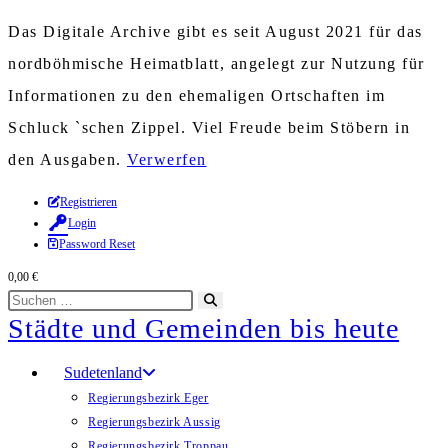
Das Digitale Archive gibt es seit August 2021 für das
nordböhmische Heimatblatt, angelegt zur Nutzung für
Informationen zu den ehemaligen Ortschaften im
Schluck `schen Zippel. Viel Freude beim Stöbern in
den Ausgaben.
Verwerfen
Zum
Registrieren
Login
Inhalt
Password Reset
springen
0,00
€
Diese
Suche
Städte und Gemeinden bis heute
Website
starten
durchsuchen
Sudetenland
Regierungsbezirk Eger
Regierungsbezirk Aussig
Regierungsbezirk Troppau