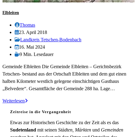
Elbleiten
Beitrags-
Thomas
Autor:
Beitrag
23. April 2018
veröffentlicht:
Beitrags-
Landkreis Tetschen-Bodenbach
Kategorie:
Beitrag
16. Mai 2024
zuletzt
Lesedauer:
9 Min. Lesedauer
geändert
Gemeinde Elbleiten Die Gemeinde Elbleiten – Gerichtsbezirk
am:
Tetschen- bestand aus der Ortschaft Elbleiten und dem gut einen
halben Kilometer westlich gelegene einschichtigen Gasthaus
„Belvedere“. Gesamtfläche der Gemeinde 288 ha. Lage…
Elbleiten
Weiterlesen
Zeitreise in die Vergangenheit
Etwas zur Historischen Geschichte zu der Zeit als es das
Sudetenland
mit seinen
Städten, Märkten
und
Gemeinden