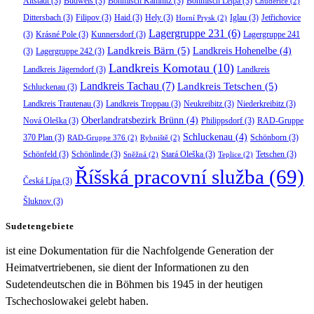
Altstadt
(3)
Budweis
(3)
Böhmisch Kamnitz
(3)
Böhmisch Leipa
(3)
Chudeřice
(2)
Dittersbach
(3)
Filipov
(3)
Haid
(3)
Hely
(3)
Iglau
(3)
Jetřichovice
Horní Prysk
(2)
Lagergruppe 231
(6)
(3)
Krásné Pole
(3)
Kunnersdorf
(3)
Lagergruppe 241
Landkreis Bärn
(5)
Landkreis Hohenelbe
(4)
(3)
Lagergruppe 242
(3)
Landkreis Komotau
(10)
Landkreis Jägerndorf
(3)
Landkreis
Landkreis Tachau
(7)
Landkreis Tetschen
(5)
Schluckenau
(3)
Landkreis Trautenau
(3)
Landkreis Troppau
(3)
Neukreibitz
(3)
Niederkreibitz
(3)
Oberlandratsbezirk Brünn
(4)
Nová Oleška
(3)
Philippsdorf
(3)
RAD-Gruppe
Schluckenau
(4)
370 Plan
(3)
Schönborn
(3)
RAD-Gruppe 376
(2)
Rybniště
(2)
Schönfeld
(3)
Schönlinde
(3)
Stará Oleška
(3)
Tetschen
(3)
Sněžná
(2)
Teplice
(2)
Říšská pracovní služba
(69)
Česká Lípa
(3)
Šluknov
(3)
Sudetengebiete
ist eine Dokumentation für die Nachfolgende Generation der
Heimatvertriebenen, sie dient der Informationen zu den
Sudetendeutschen die in Böhmen bis 1945 in der heutigen
Tschechoslowakei gelebt haben.