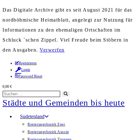
Das Digitale Archive gibt es seit August 2021 für das
nordböhmische Heimatblatt, angelegt zur Nutzung für
Informationen zu den ehemaligen Ortschaften im
Schluck `schen Zippel. Viel Freude beim Stöbern in
den Ausgaben.
Verwerfen
Zum
Registrieren
Login
Inhalt
Password Reset
springen
0,00
€
Diese
Suche
Städte und Gemeinden bis heute
Website
starten
durchsuchen
Sudetenland
Regierungsbezirk Eger
Regierungsbezirk Aussig
Regierungsbezirk Troppau