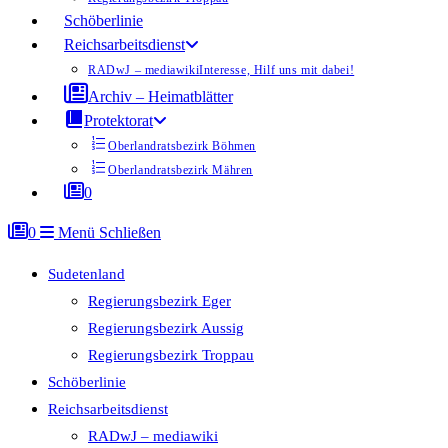
Schöberlinie
Reichsarbeitsdienst
RADwJ – mediawiki
Interesse, Hilf uns mit dabei!
Archiv – Heimatblätter
Protektorat
Oberlandratsbezirk Böhmen
Oberlandratsbezirk Mähren
0
0
Menü
Schließen
Sudetenland
Regierungsbezirk Eger
Regierungsbezirk Aussig
Regierungsbezirk Troppau
Schöberlinie
Reichsarbeitsdienst
RADwJ – mediawiki