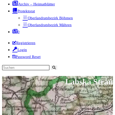
Archiv – Heimatblätter
Protektorat
Oberlandratsbezirk Böhmen
Oberlandratsbezirk Mähren
0
Registrieren
Login
Password Reset
Diese
Website
Labská Stráň
durchsuchen