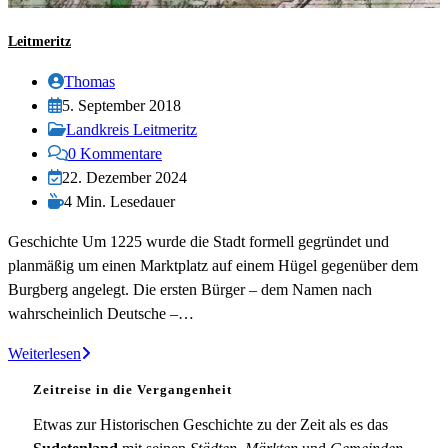
Leitmeritz
Beitrags-
Thomas
Autor:
Beitrag
5. September 2018
veröffentlicht:
Beitrags-
Landkreis Leitmeritz
Kategorie:
Beitrags-
0 Kommentare
Kommentare:
Beitrag
22. Dezember 2024
zuletzt
Lesedauer:
4 Min. Lesedauer
geändert
Geschichte Um 1225 wurde die Stadt formell gegründet und
am:
planmäßig um einen Marktplatz auf einem Hügel gegenüber dem
Burgberg angelegt. Die ersten Bürger – dem Namen nach
wahrscheinlich Deutsche –…
Leitmeritz
Weiterlesen
Zeitreise in die Vergangenheit
Etwas zur Historischen Geschichte zu der Zeit als es das