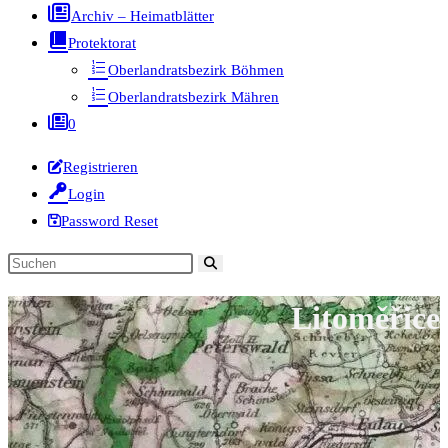
Archiv – Heimatblätter
Protektorat
Oberlandratsbezirk Böhmen
Oberlandratsbezirk Mähren
0
Registrieren
Login
Password Reset
Diese
Website
Litoměřice
durchsuchen