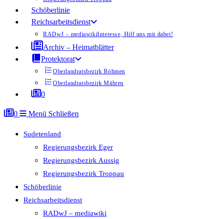
Schöberlinie
Reichsarbeitsdienst
RADwJ – mediawiki
Interesse, Hilf uns mit dabei!
Archiv – Heimatblätter
Protektorat
Oberlandratsbezirk Böhmen
Oberlandratsbezirk Mähren
0
0
Menü
Schließen
Sudetenland
Regierungsbezirk Eger
Regierungsbezirk Aussig
Regierungsbezirk Troppau
Schöberlinie
Reichsarbeitsdienst
RADwJ – mediawiki