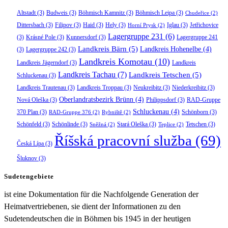
Altstadt
(3)
Budweis
(3)
Böhmisch Kamnitz
(3)
Böhmisch Leipa
(3)
Chudeřice
(2)
Dittersbach
(3)
Filipov
(3)
Haid
(3)
Hely
(3)
Iglau
(3)
Jetřichovice
Horní Prysk
(2)
Lagergruppe 231
(6)
(3)
Krásné Pole
(3)
Kunnersdorf
(3)
Lagergruppe 241
Landkreis Bärn
(5)
Landkreis Hohenelbe
(4)
(3)
Lagergruppe 242
(3)
Landkreis Komotau
(10)
Landkreis Jägerndorf
(3)
Landkreis
Landkreis Tachau
(7)
Landkreis Tetschen
(5)
Schluckenau
(3)
Landkreis Trautenau
(3)
Landkreis Troppau
(3)
Neukreibitz
(3)
Niederkreibitz
(3)
Oberlandratsbezirk Brünn
(4)
Nová Oleška
(3)
Philippsdorf
(3)
RAD-Gruppe
Schluckenau
(4)
370 Plan
(3)
Schönborn
(3)
RAD-Gruppe 376
(2)
Rybniště
(2)
Schönfeld
(3)
Schönlinde
(3)
Stará Oleška
(3)
Tetschen
(3)
Sněžná
(2)
Teplice
(2)
Říšská pracovní služba
(69)
Česká Lípa
(3)
Šluknov
(3)
Sudetengebiete
ist eine Dokumentation für die Nachfolgende Generation der
Heimatvertriebenen, sie dient der Informationen zu den
Sudetendeutschen die in Böhmen bis 1945 in der heutigen