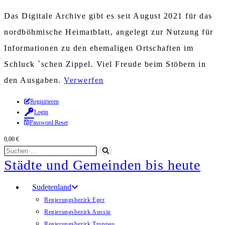
Das Digitale Archive gibt es seit August 2021 für das
nordböhmische Heimatblatt, angelegt zur Nutzung für
Informationen zu den ehemaligen Ortschaften im
Schluck `schen Zippel. Viel Freude beim Stöbern in
den Ausgaben.
Verwerfen
Zum
Registrieren
Login
Inhalt
Password Reset
springen
0,00
€
Diese
Suche
Städte und Gemeinden bis heute
Website
starten
durchsuchen
Sudetenland
Regierungsbezirk Eger
Regierungsbezirk Aussig
Regierungsbezirk Troppau