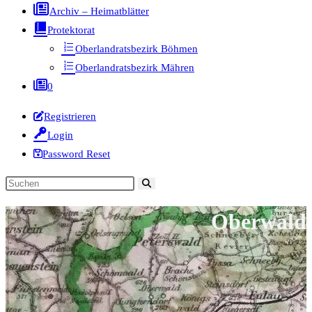
Archiv – Heimatblätter
Protektorat
Oberlandratsbezirk Böhmen
Oberlandratsbezirk Mähren
0
Registrieren
Login
Password Reset
Diese
Website
Oberwald
durchsuchen