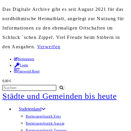
Das Digitale Archive gibt es seit August 2021 für das
nordböhmische Heimatblatt, angelegt zur Nutzung für
Informationen zu den ehemaligen Ortschaften im
Schluck `schen Zippel. Viel Freude beim Stöbern in
den Ausgaben.
Verwerfen
Zum
Registrieren
Login
Inhalt
Password Reset
springen
0,00
€
Diese
Suche
Städte und Gemeinden bis heute
Website
starten
durchsuchen
Sudetenland
Regierungsbezirk Eger
Regierungsbezirk Aussig
Regierungsbezirk Troppau