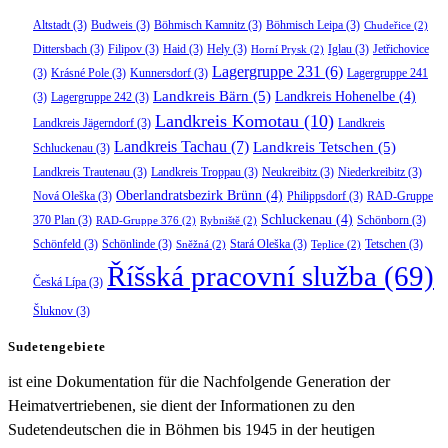
Altstadt
(3)
Budweis
(3)
Böhmisch Kamnitz
(3)
Böhmisch Leipa
(3)
Chudeřice
(2)
Dittersbach
(3)
Filipov
(3)
Haid
(3)
Hely
(3)
Iglau
(3)
Jetřichovice
Horní Prysk
(2)
Lagergruppe 231
(6)
(3)
Krásné Pole
(3)
Kunnersdorf
(3)
Lagergruppe 241
Landkreis Bärn
(5)
Landkreis Hohenelbe
(4)
(3)
Lagergruppe 242
(3)
Landkreis Komotau
(10)
Landkreis Jägerndorf
(3)
Landkreis
Landkreis Tachau
(7)
Landkreis Tetschen
(5)
Schluckenau
(3)
Landkreis Trautenau
(3)
Landkreis Troppau
(3)
Neukreibitz
(3)
Niederkreibitz
(3)
Oberlandratsbezirk Brünn
(4)
Nová Oleška
(3)
Philippsdorf
(3)
RAD-Gruppe
Schluckenau
(4)
370 Plan
(3)
Schönborn
(3)
RAD-Gruppe 376
(2)
Rybniště
(2)
Schönfeld
(3)
Schönlinde
(3)
Stará Oleška
(3)
Tetschen
(3)
Sněžná
(2)
Teplice
(2)
Říšská pracovní služba
(69)
Česká Lípa
(3)
Šluknov
(3)
Sudetengebiete
ist eine Dokumentation für die Nachfolgende Generation der
Heimatvertriebenen, sie dient der Informationen zu den
Sudetendeutschen die in Böhmen bis 1945 in der heutigen