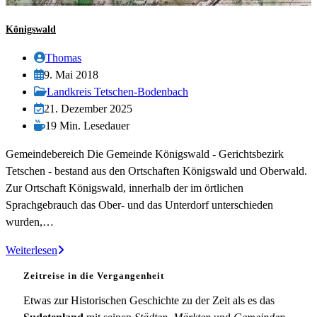
Königswald
Beitrags-
Thomas
Autor:
Beitrag
9. Mai 2018
veröffentlicht:
Beitrags-
Landkreis Tetschen-Bodenbach
Kategorie:
Beitrag
21. Dezember 2025
zuletzt
Lesedauer:
19 Min. Lesedauer
geändert
Gemeindebereich Die Gemeinde Königswald - Gerichtsbezirk
am:
Tetschen - bestand aus den Ortschaften Königswald und Oberwald.
Zur Ortschaft Königswald, innerhalb der im örtlichen
Sprachgebrauch das Ober- und das Unterdorf unterschieden
wurden,…
Königswald
Weiterlesen
Zeitreise in die Vergangenheit
Etwas zur Historischen Geschichte zu der Zeit als es das