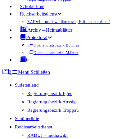
Schöberlinie
Reichsarbeitsdienst
RADwJ – mediawiki
Interesse, Hilf uns mit dabei!
Archiv – Heimatblätter
Protektorat
Oberlandratsbezirk Böhmen
Oberlandratsbezirk Mähren
0
0
Menü
Schließen
Sudetenland
Regierungsbezirk Eger
Regierungsbezirk Aussig
Regierungsbezirk Troppau
Schöberlinie
Reichsarbeitsdienst
RADwJ – mediawiki