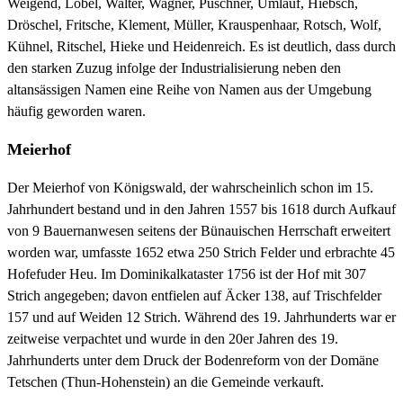
Weigend, Löbel, Walter, Wagner, Püschner, Umlauf, Hiebsch,
Dröschel, Fritsche, Klement, Müller, Krauspenhaar, Rotsch, Wolf,
Kühnel, Ritschel, Hieke und Heidenreich. Es ist deutlich, dass durch
den starken Zuzug infolge der Industrialisierung neben den
altansässigen Namen eine Reihe von Namen aus der Umgebung
häufig geworden waren.
Meierhof
Der Meierhof von Königswald, der wahrscheinlich schon im 15.
Jahrhundert bestand und in den Jahren 1557 bis 1618 durch Aufkauf
von 9 Bauernanwesen seitens der Bünauischen Herrschaft erweitert
worden war, umfasste 1652 etwa 250 Strich Felder und erbrachte 45
Hofefuder Heu. Im Dominikalkataster 1756 ist der Hof mit 307
Strich angegeben; davon entfielen auf Äcker 138, auf Trischfelder
157 und auf Weiden 12 Strich. Während des 19. Jahrhunderts war er
zeitweise verpachtet und wurde in den 20er Jahren des 19.
Jahrhunderts unter dem Druck der Bodenreform von der Domäne
Tetschen (Thun-Hohenstein) an die Gemeinde verkauft.