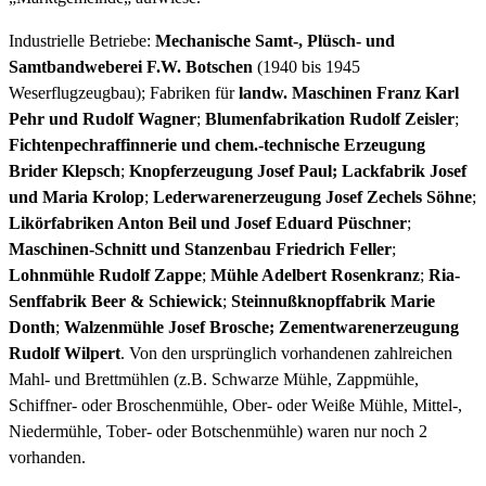
Industrielle Betriebe:
Mechanische Samt-, Plüsch- und
Samtbandweberei F.W. Botschen
(1940 bis 1945
Weserflugzeugbau); Fabriken für
landw. Maschinen Franz Karl
Pehr und Rudolf Wagner
;
Blumenfabrikation Rudolf Zeisler
;
Fichtenpechraffinnerie und chem.-technische Erzeugung
Brider Klepsch
;
Knopferzeugung Josef Paul;
Lackfabrik Josef
und Maria Krolop
;
Lederwarenerzeugung Josef Zechels Söhne
;
Likörfabriken Anton Beil und Josef Eduard Püschner
;
Maschinen-Schnitt und Stanzenbau Friedrich Feller
;
Lohnmühle Rudolf Zappe
;
Mühle Adelbert Rosenkranz
;
Ria-
Senffabrik Beer & Schiewick
;
Steinnußknopffabrik Marie
Donth
;
Walzenmühle Josef Brosche;
Zementwarenerzeugung
Rudolf Wilpert
. Von den ursprünglich vorhandenen zahlreichen
Mahl- und Brettmühlen (z.B. Schwarze Mühle, Zappmühle,
Schiffner- oder Broschenmühle, Ober- oder Weiße Mühle, Mittel-,
Niedermühle, Tober- oder Botschenmühle) waren nur noch 2
vorhanden.