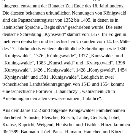
hingegen entstammt der Bünauer Zeit Ende des 16. Jahrhunderts.
Die ältesten bekannten urkundlichen Nennungen von Königswald
sind die Papstzehentregister von 1352 bis 1405, in denen es in
lateinischer Sprache „ Regis silva“ geschrieben wurde. Die erste
deutsche Schreibung „Kynswald“ stammt von 1357. Ihr Folgen in
mehreren deutschen und tschechischen Urkunden vom 14. bis Mitte
des 17. Jahrhunderts weitere altertümliche Schreibungen wie 1360
„Kunigswalde“, 1376 „Küningswalde“, 1377 „Kunswalde“ und
„Kuningswalde“, 1383 „Kunschwald“ und „Kynygxwald“, 1396
„Kunygswald“, 1426 „ Kenigswalde“, 1428 „Konygswald“, 1454
„Kynigswald“ und 1581 „Kunigswalde“. Lediglich in zwei
tschechischen Landtafeleintragungen von 1543 und 1554 kommt
eine tschechische Formvor „Libauchczy“, wahrscheinlich in
Anlehnung an den alten Gewässernamen „Lubuhce“.
Aus dem Jahre 1552 sind folgende Königswalder Familiennamen
überliefert: Schuster, Fleischer, Rotsch, Laube, Gentsch, Löbel,
Krause, Rupricht, Weigend, Hentschel und Tischler. Hinzu kommen
für 1589: Baumann, Lögl, Paust, Hamann, Hanichen und Kinzel