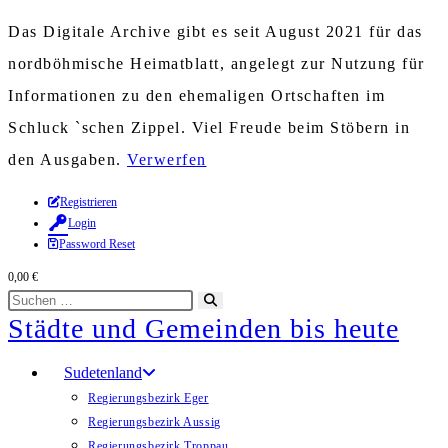
Das Digitale Archive gibt es seit August 2021 für das
nordböhmische Heimatblatt, angelegt zur Nutzung für
Informationen zu den ehemaligen Ortschaften im
Schluck `schen Zippel. Viel Freude beim Stöbern in
den Ausgaben.
Verwerfen
Zum
Registrieren
Login
Inhalt
Password Reset
springen
0,00
€
Diese
Suche
Städte und Gemeinden bis heute
Website
starten
durchsuchen
Sudetenland
Regierungsbezirk Eger
Regierungsbezirk Aussig
Regierungsbezirk Troppau