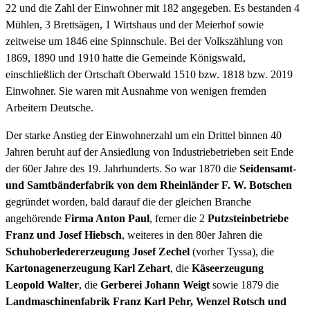
22 und die Zahl der Einwohner mit 182 angegeben. Es bestanden 4
Mühlen, 3 Brettsägen, 1 Wirtshaus und der Meierhof sowie
zeitweise um 1846 eine Spinnschule. Bei der Volkszählung von
1869, 1890 und 1910 hatte die Gemeinde Königswald,
einschließlich der Ortschaft Oberwald 1510 bzw. 1818 bzw. 2019
Einwohner. Sie waren mit Ausnahme von wenigen fremden
Arbeitern Deutsche.
Der starke Anstieg der Einwohnerzahl um ein Drittel binnen 40
Jahren beruht auf der Ansiedlung von Industriebetrieben seit Ende
der 60er Jahre des 19. Jahrhunderts. So war 1870 die
Seidensamt-
und Samtbänderfabrik von dem Rheinländer F. W. Botschen
gegründet worden, bald darauf die der gleichen Branche
angehörende
Firma Anton Paul
, ferner die 2
Putzsteinbetriebe
Franz und Josef Hiebsch
, weiteres in den 80er Jahren die
Schuhoberledererzeugung Josef Zechel
(vorher Tyssa), die
Kartonagenerzeugung Karl Zehart
, die
Käseerzeugung
Leopold Walter
, die
Gerberei Johann Weigt
sowie 1879 die
Landmaschinenfabrik Franz Karl Pehr, Wenzel Rotsch und