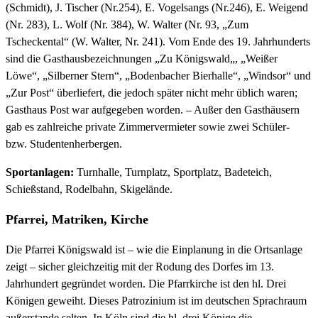
(Schmidt), J. Tischer (Nr.254), E. Vogelsangs (Nr.246), E. Weigend
(Nr. 283), L. Wolf (Nr. 384), W. Walter (Nr. 93, „Zum
Tscheckental“ (W. Walter, Nr. 241). Vom Ende des 19. Jahrhunderts
sind die Gasthausbezeichnungen „Zu Königswald„, „Weißer
Löwe“, „Silberner Stern“, „Bodenbacher Bierhalle“, „Windsor“ und
„Zur Post“ überliefert, die jedoch später nicht mehr üblich waren;
Gasthaus Post war aufgegeben worden. – Außer den Gasthäusern
gab es zahlreiche private Zimmervermieter sowie zwei Schüler-
bzw. Studentenherbergen.
Sportanlagen:
Turnhalle, Turnplatz, Sportplatz, Badeteich,
Schießstand, Rodelbahn, Skigelände.
Pfarrei, Matriken, Kirche
Die Pfarrei Königswald ist – wie die Einplanung in die Ortsanlage
zeigt – sicher gleichzeitig mit der Rodung des Dorfes im 13.
Jahrhundert gegründet worden. Die Pfarrkirche ist den hl. Drei
Königen geweiht. Dieses Patrozinium ist im deutschen Sprachraum
außerstande selten. In Köln sind die hl. drei Könige die