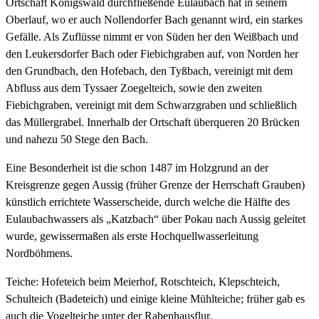
Ortschaft Königswald durchfließende Eulaubach hat in seinem
Oberlauf, wo er auch Nollendorfer Bach genannt wird, ein starkes
Gefälle. Als Zuflüsse nimmt er von Süden her den Weißbach und
den Leukersdorfer Bach oder Fiebichgraben auf, von Norden her
den Grundbach, den Hofebach, den Tyßbach, vereinigt mit dem
Abfluss aus dem Tyssaer Zoegelteich, sowie den zweiten
Fiebichgraben, vereinigt mit dem Schwarzgraben und schließlich
das Müllergrabel. Innerhalb der Ortschaft überqueren 20 Brücken
und nahezu 50 Stege den Bach.
Eine Besonderheit ist die schon 1487 im Holzgrund an der
Kreisgrenze gegen Aussig (früher Grenze der Herrschaft Grauben)
künstlich errichtete Wasserscheide, durch welche die Hälfte des
Eulaubachwassers als „Katzbach“ über Pokau nach Aussig geleitet
wurde, gewissermaßen als erste Hochquellwasserleitung
Nordböhmens.
Teiche: Hofeteich beim Meierhof, Rotschteich, Klepschteich,
Schulteich (Badeteich) und einige kleine Mühlteiche; früher gab es
auch die Vogelteiche unter der Rabenhausflur.