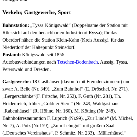
Verkehr, Gastgewerbe, Sport
Bahnstation:
„Tyssa-Königswald“ (Doppelname der Station mit
Rücksicht auf den benachbarten Industrieort Ryssa); für das
Oberdorf näher: die Station Klein-Kahn (Kreis Aussig), für das
Niederdorf der Haltepunkt Steinsdorf.
Postamt:
Königswald seit 1856
Autobusverbindungen nach
Tetschen-Bodenbach
, Aussig, Tyssa,
Peterswald und Dresden.
Gastgewerbe:
18 Gasthäuser (davon 5 mit Fremdenzimmern) und
zwar: A. Belle (Nr. 349), „Zum Bahnhof“ (E. Dröschel, Nr. 271),
„Bergerschänke“(F. Fritsche, Nr. 252), F. Guth (Nr. 281), Th.
Heidenreich, früher „Goldner Stern“ (Nr. 249, Waldgasthaus
„Rabenhäusel“ (R. Höhne, Nr. 160), M. Kötting (Nr. 248),
Bahnhofsrestaurantion F. Luprich (Nr.99), „Zur Linde“ (M. Michel,
Nr. 7), A. Putz (Nr.159), „Zum Lehngut“ mit großem Saal
(„Deutsches Vereinshaus“, P. Schmitz, Nr. 233), „Müllerhäusel“