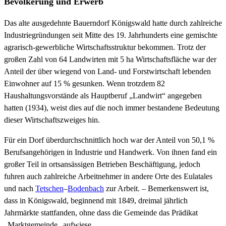
Bevölkerung und Erwerb
Das alte ausgedehnte Bauerndorf Königswald hatte durch zahlreiche
Industriegründungen seit Mitte des 19. Jahrhunderts eine gemischte
agrarisch-gewerbliche Wirtschaftsstruktur bekommen. Trotz der
großen Zahl von 64 Landwirten mit 5 ha Wirtschaftsfläche war der
Anteil der über wiegend von Land- und Forstwirtschaft lebenden
Einwohner auf 15 % gesunken. Wenn trotzdem 82
Haushaltungsvorstände als Hauptberuf „Landwirt“ angegeben
hatten (1934), weist dies auf die noch immer bestandene Bedeutung
dieser Wirtschaftszweiges hin.
Für ein Dorf überdurchschnittlich hoch war der Anteil von 50,1 %
Berufsangehörigen in Industrie und Handwerk. Von ihnen fand ein
großer Teil in ortsansässigen Betrieben Beschäftigung, jedoch
fuhren auch zahlreiche Arbeitnehmer in andere Orte des Eulatales
und nach
Tetschen
–
Bodenbach
zur Arbeit. – Bemerkenswert ist,
dass in Königswald, beginnend mit 1849, dreimal jährlich
Jahrmärkte stattfanden, ohne dass die Gemeinde das Prädikat
„Marktgemeinde„ aufwiese.