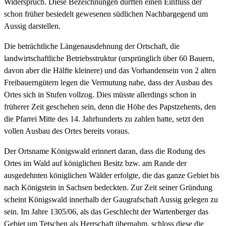
Widerspruch. Diese Bezeichnungen dürften einen Einfluss der
schon früher besiedelt gewesenen südlichen Nachbargegend um
Aussig darstellen.
Die beträchtliche Längenausdehnung der Ortschaft, die
landwirtschaftliche Betriebsstruktur (ursprünglich über 60 Bauern,
davon aber die Hälfte kleinere) und das Vorhandensein von 2 alten
Freibauerngütern legen die Vermutung nahe, dass der Ausbau des
Ortes sich in Stufen vollzog. Dies müsste allerdings schon in
früherer Zeit geschehen sein, denn die Höhe des Papstzehents, den
die Pfarrei Mitte des 14. Jahrhunderts zu zahlen hatte, setzt den
vollen Ausbau des Ortes bereits voraus.
Der Ortsname Königswald erinnert daran, dass die Rodung des
Ortes im Wald auf königlichen Besitz bzw. am Rande der
ausgedehnten königlichen Wälder erfolgte, die das ganze Gebiet bis
nach Königstein in Sachsen bedeckten. Zur Zeit seiner Gründung
scheint Königswald innerhalb der Gaugrafschaft Aussig gelegen zu
sein. Im Jahre 1305/06, als das Geschlecht der Wartenberger das
Gebiet um Tetschen als Herrschaft übernahm, schloss diese die