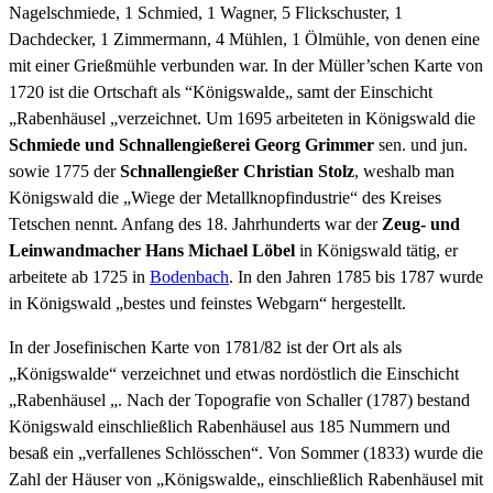
Nagelschmiede, 1 Schmied, 1 Wagner, 5 Flickschuster, 1
Dachdecker, 1 Zimmermann, 4 Mühlen, 1 Ölmühle, von denen eine
mit einer Grießmühle verbunden war. In der Müller’schen Karte von
1720 ist die Ortschaft als “Königswalde„ samt der Einschicht
„Rabenhäusel „verzeichnet. Um 1695 arbeiteten in Königswald die
Schmiede und Schnallengießerei Georg Grimmer
sen. und jun.
sowie 1775 der
Schnallengießer Christian Stolz
, weshalb man
Königswald die „Wiege der Metallknopfindustrie“ des Kreises
Tetschen nennt. Anfang des 18. Jahrhunderts war der
Zeug- und
Leinwandmacher Hans Michael Löbel
in Königswald tätig, er
arbeitete ab 1725 in
Bodenbach
. In den Jahren 1785 bis 1787 wurde
in Königswald „bestes und feinstes Webgarn“ hergestellt.
In der Josefinischen Karte von 1781/82 ist der Ort als als
„Königswalde“ verzeichnet und etwas nordöstlich die Einschicht
„Rabenhäusel „. Nach der Topografie von Schaller (1787) bestand
Königswald einschließlich Rabenhäusel aus 185 Nummern und
besaß ein „verfallenes Schlösschen“. Von Sommer (1833) wurde die
Zahl der Häuser von „Königswalde„ einschließlich Rabenhäusel mit