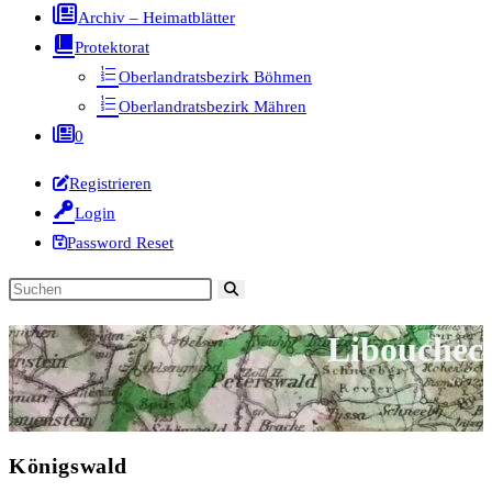
Archiv – Heimatblätter
Protektorat
Oberlandratsbezirk Böhmen
Oberlandratsbezirk Mähren
0
Registrieren
Login
Password Reset
Diese
Website
Libouchec
durchsuchen
Königswald