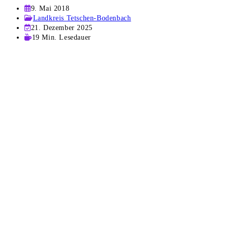
Beitrag
9. Mai 2018
veröffentlicht:
Beitrags-
Landkreis Tetschen-Bodenbach
Kategorie:
Beitrag
21. Dezember 2025
zuletzt
Lesedauer:
19 Min. Lesedauer
geändert
am: