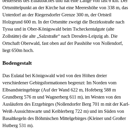
beiderseits des Eulaubaches und hat eine Länge von fast 6 km. Der
Ortsmittelpunkt an der Kirche hat eine Meereshöhe von 338 m, das
Unterdorf an der Riegersdorfer Grenze 300 m, der Ortsteil
Holzgrund 600 m. In der Ortsmitte zweigt die Bezirksstraße nach
Tyssa und in Ober-Königswald beim Tscheckentalgute (alte
Zollstätte) die alte „Salzstraße“ nach Dresden-Leipzig ab. Die
Ortschaft Oberwald, fast oben auf der Passhöhe von Nollendorf,
liegt 650m hoch.
Bodengestalt
Das Eulatal bei Königswald wird von den Höhen dreier
verschiedener Gebirgsformationen begrenzt: Im Norden vom
Elbsandsteingebirge (Auf der Wand 622 m, Hofeberg 588 m
Grundberg 576 m und Wagnerberg 611 m), im Westen von den
Ausläufern des Erzgebirges (Nollendorfer Berg 701 m mit der Karl-
Weiß-Aussichtswarte und Keiblerberg 722 m) und im Süden von
Basaltkegeln des Böhmischen Mittelgebirges (Kleiner und Großer
Hutberg 531 m).