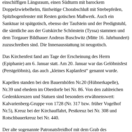
einschiffigen Längsraum, einen Südturm mit barockem
Doppelzwiebelhelm, fünfseitige Chorabschluß mit Strebepfeilen,
Spitzbogenfenster mit Resten gotischen Maßwerk. Auch ein
Sanktuar ist spätgotisch, ebenso der Taufstein und der Predigtstuhl,
die sämtliche aus der Gutskirche Schönstein (Tyssa) stammen und
dem Torgauer Bildhauer Andreas Buschwitz (Mitte 16. Jahrhundert)
zuzuschreiben sind. Die Innenausstattung ist neugotisch.
Das Kirchenfest fand am Tage der Erscheinung des Herrn
(Epiphanie) am 6. Januar statt. Am 20. Januar war das Gelöbnisfest
(Perstgelöbnis), das auch „kleines Kaplanfest“ genannt wurde.
Kapellen standen bei den Bauernhöfen Nr.20 (Hübnerkapelle),
Nr.39 und ehedem im Oberdorfe bei Nr. 86. Von den zahlreichen
Gedenkkreuzen und Statuen sind besonders erwähnenswert:
Kalvarienberg-Gruppe von 1728 (Nr. 317 bzw. früher Vogelhof
Nr.5), Kreuz bei der Kirchauffahrt, Pestkreuz bei Nr. 308 und
Rotschbauerkreuz bei Nr. 440.
Der alte sogenannte Patronatsfreidhof mit dem Grab des