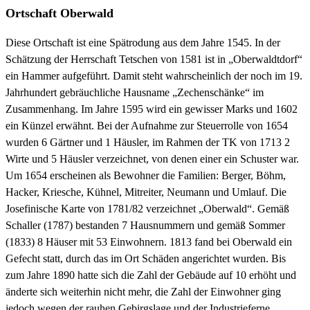
Ortschaft Oberwald
Diese Ortschaft ist eine Spätrodung aus dem Jahre 1545. In der
Schätzung der Herrschaft Tetschen von 1581 ist in „Oberwaldtdorf“
ein Hammer aufgeführt. Damit steht wahrscheinlich der noch im 19.
Jahrhundert gebräuchliche Hausname „Zechenschänke“ im
Zusammenhang. Im Jahre 1595 wird ein gewisser Marks und 1602
ein Künzel erwähnt. Bei der Aufnahme zur Steuerrolle von 1654
wurden 6 Gärtner und 1 Häusler, im Rahmen der TK von 1713 2
Wirte und 5 Häusler verzeichnet, von denen einer ein Schuster war.
Um 1654 erscheinen als Bewohner die Familien: Berger, Böhm,
Hacker, Kriesche, Kühnel, Mitreiter, Neumann und Umlauf. Die
Josefinische Karte von 1781/82 verzeichnet „Oberwald“. Gemäß
Schaller (1787) bestanden 7 Hausnummern und gemäß Sommer
(1833) 8 Häuser mit 53 Einwohnern. 1813 fand bei Oberwald ein
Gefecht statt, durch das im Ort Schäden angerichtet wurden. Bis
zum Jahre 1890 hatte sich die Zahl der Gebäude auf 10 erhöht und
änderte sich weiterhin nicht mehr, die Zahl der Einwohner ging
jedoch wegen der rauhen Gebirgslage und der Industrieferne