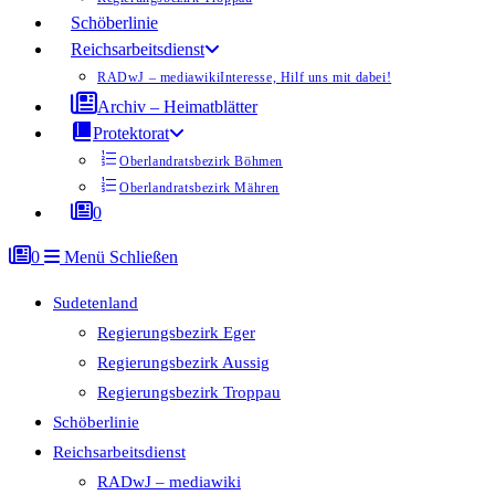
Schöberlinie
Reichsarbeitsdienst
RADwJ – mediawiki
Interesse, Hilf uns mit dabei!
Archiv – Heimatblätter
Protektorat
Oberlandratsbezirk Böhmen
Oberlandratsbezirk Mähren
0
0
Menü
Schließen
Sudetenland
Regierungsbezirk Eger
Regierungsbezirk Aussig
Regierungsbezirk Troppau
Schöberlinie
Reichsarbeitsdienst
RADwJ – mediawiki