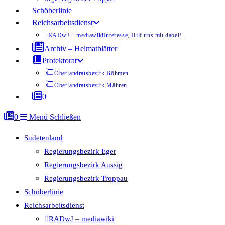
Schöberlinie
Reichsarbeitsdienst
RADwJ – mediawiki
Interesse, Hilf uns mit dabei!
Archiv – Heimatblätter
Protektorat
Oberlandratsbezirk Böhmen
Oberlandratsbezirk Mähren
0
0
Menü
Schließen
Sudetenland
Regierungsbezirk Eger
Regierungsbezirk Aussig
Regierungsbezirk Troppau
Schöberlinie
Reichsarbeitsdienst
RADwJ – mediawiki