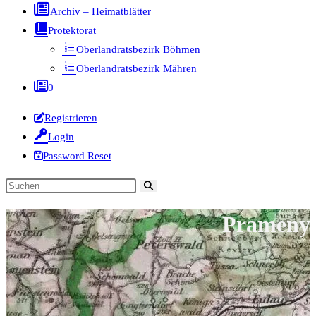
Archiv – Heimatblätter
Protektorat
Oberlandratsbezirk Böhmen
Oberlandratsbezirk Mähren
0
Registrieren
Login
Password Reset
Diese
Website
Prameny
durchsuchen