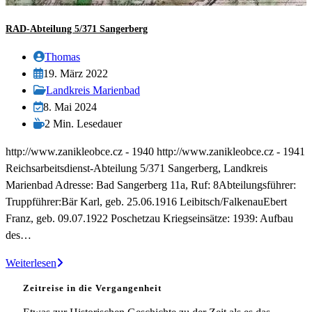
RAD-Abteilung 5/371 Sangerberg
Beitrags-
Thomas
Autor:
Beitrag
19. März 2022
veröffentlicht:
Beitrags-
Landkreis Marienbad
Kategorie:
Beitrag
8. Mai 2024
zuletzt
Lesedauer:
2 Min. Lesedauer
geändert
http://www.zanikleobce.cz - 1940 http://www.zanikleobce.cz - 1941
am:
Reichsarbeitsdienst-Abteilung 5/371 Sangerberg, Landkreis
Marienbad Adresse: Bad Sangerberg 11a, Ruf: 8Abteilungsführer:
Truppführer:Bär Karl, geb. 25.06.1916 Leibitsch/FalkenauEbert
Franz, geb. 09.07.1922 Poschetzau Kriegseinsätze: 1939: Aufbau
des…
RAD-
Weiterlesen
Abteilung
Zeitreise in die Vergangenheit
5/371