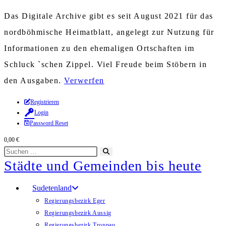
Das Digitale Archive gibt es seit August 2021 für das
nordböhmische Heimatblatt, angelegt zur Nutzung für
Informationen zu den ehemaligen Ortschaften im
Schluck `schen Zippel. Viel Freude beim Stöbern in
den Ausgaben.
Verwerfen
Zum
Registrieren
Login
Inhalt
Password Reset
springen
0,00
€
Diese
Suche
Städte und Gemeinden bis heute
Website
starten
durchsuchen
Sudetenland
Regierungsbezirk Eger
Regierungsbezirk Aussig
Regierungsbezirk Troppau