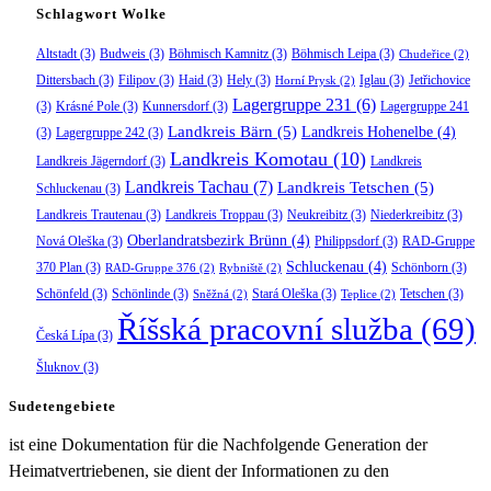
Schlagwort Wolke
Altstadt
(3)
Budweis
(3)
Böhmisch Kamnitz
(3)
Böhmisch Leipa
(3)
Chudeřice
(2)
Dittersbach
(3)
Filipov
(3)
Haid
(3)
Hely
(3)
Iglau
(3)
Jetřichovice
Horní Prysk
(2)
Lagergruppe 231
(6)
(3)
Krásné Pole
(3)
Kunnersdorf
(3)
Lagergruppe 241
Landkreis Bärn
(5)
Landkreis Hohenelbe
(4)
(3)
Lagergruppe 242
(3)
Landkreis Komotau
(10)
Landkreis Jägerndorf
(3)
Landkreis
Landkreis Tachau
(7)
Landkreis Tetschen
(5)
Schluckenau
(3)
Landkreis Trautenau
(3)
Landkreis Troppau
(3)
Neukreibitz
(3)
Niederkreibitz
(3)
Oberlandratsbezirk Brünn
(4)
Nová Oleška
(3)
Philippsdorf
(3)
RAD-Gruppe
Schluckenau
(4)
370 Plan
(3)
Schönborn
(3)
RAD-Gruppe 376
(2)
Rybniště
(2)
Schönfeld
(3)
Schönlinde
(3)
Stará Oleška
(3)
Tetschen
(3)
Sněžná
(2)
Teplice
(2)
Říšská pracovní služba
(69)
Česká Lípa
(3)
Šluknov
(3)
Sudetengebiete
ist eine Dokumentation für die Nachfolgende Generation der
Heimatvertriebenen, sie dient der Informationen zu den