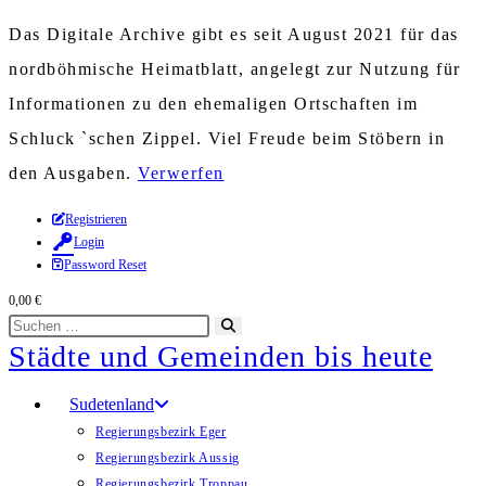
Das Digitale Archive gibt es seit August 2021 für das
nordböhmische Heimatblatt, angelegt zur Nutzung für
Informationen zu den ehemaligen Ortschaften im
Schluck `schen Zippel. Viel Freude beim Stöbern in
den Ausgaben.
Verwerfen
Zum
Registrieren
Login
Inhalt
Password Reset
springen
0,00
€
Diese
Suche
Städte und Gemeinden bis heute
Website
starten
durchsuchen
Sudetenland
Regierungsbezirk Eger
Regierungsbezirk Aussig
Regierungsbezirk Troppau