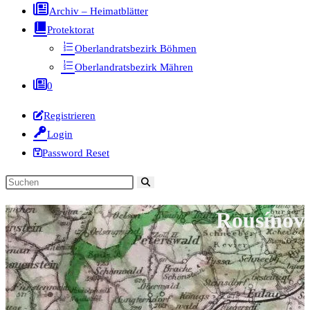
Archiv – Heimatblätter
Protektorat
Oberlandratsbezirk Böhmen
Oberlandratsbezirk Mähren
0
Registrieren
Login
Password Reset
Diese
Website
Rousínov
durchsuchen