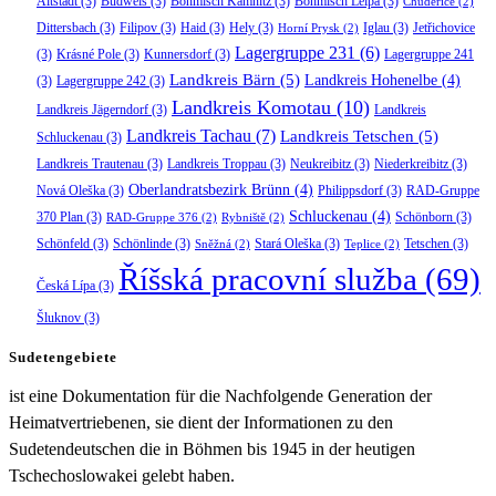
Altstadt
(3)
Budweis
(3)
Böhmisch Kamnitz
(3)
Böhmisch Leipa
(3)
Chudeřice
(2)
Dittersbach
(3)
Filipov
(3)
Haid
(3)
Hely
(3)
Iglau
(3)
Jetřichovice
Horní Prysk
(2)
Lagergruppe 231
(6)
(3)
Krásné Pole
(3)
Kunnersdorf
(3)
Lagergruppe 241
Landkreis Bärn
(5)
Landkreis Hohenelbe
(4)
(3)
Lagergruppe 242
(3)
Landkreis Komotau
(10)
Landkreis Jägerndorf
(3)
Landkreis
Landkreis Tachau
(7)
Landkreis Tetschen
(5)
Schluckenau
(3)
Landkreis Trautenau
(3)
Landkreis Troppau
(3)
Neukreibitz
(3)
Niederkreibitz
(3)
Oberlandratsbezirk Brünn
(4)
Nová Oleška
(3)
Philippsdorf
(3)
RAD-Gruppe
Schluckenau
(4)
370 Plan
(3)
Schönborn
(3)
RAD-Gruppe 376
(2)
Rybniště
(2)
Schönfeld
(3)
Schönlinde
(3)
Stará Oleška
(3)
Tetschen
(3)
Sněžná
(2)
Teplice
(2)
Říšská pracovní služba
(69)
Česká Lípa
(3)
Šluknov
(3)
Sudetengebiete
ist eine Dokumentation für die Nachfolgende Generation der
Heimatvertriebenen, sie dient der Informationen zu den
Sudetendeutschen die in Böhmen bis 1945 in der heutigen
Tschechoslowakei gelebt haben.