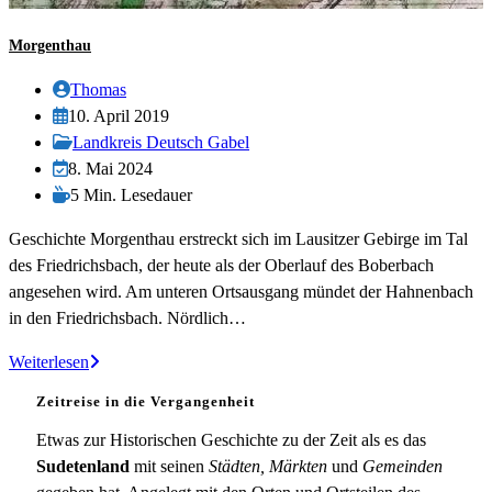
Morgenthau
Beitrags-
Thomas
Autor:
Beitrag
10. April 2019
veröffentlicht:
Beitrags-
Landkreis Deutsch Gabel
Kategorie:
Beitrag
8. Mai 2024
zuletzt
Lesedauer:
5 Min. Lesedauer
geändert
Geschichte Morgenthau erstreckt sich im Lausitzer Gebirge im Tal
am:
des Friedrichsbach, der heute als der Oberlauf des Boberbach
angesehen wird. Am unteren Ortsausgang mündet der Hahnenbach
in den Friedrichsbach. Nördlich…
Morgenthau
Weiterlesen
Zeitreise in die Vergangenheit
Etwas zur Historischen Geschichte zu der Zeit als es das
Sudetenland
mit seinen
Städten, Märkten
und
Gemeinden