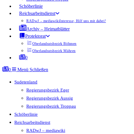
Schöberlinie
Reichsarbeitsdienst
RADwJ – mediawiki
Interesse, Hilf uns mit dabei!
Archiv – Heimatblätter
Protektorat
Oberlandratsbezirk Böhmen
Oberlandratsbezirk Mähren
0
0
Menü
Schließen
Sudetenland
Regierungsbezirk Eger
Regierungsbezirk Aussig
Regierungsbezirk Troppau
Schöberlinie
Reichsarbeitsdienst
RADwJ – mediawiki