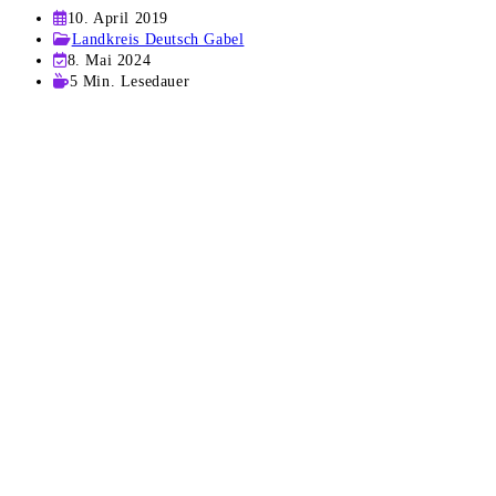
Beitrag
10. April 2019
veröffentlicht:
Beitrags-
Landkreis Deutsch Gabel
Kategorie:
Beitrag
8. Mai 2024
zuletzt
Lesedauer:
5 Min. Lesedauer
geändert
am: