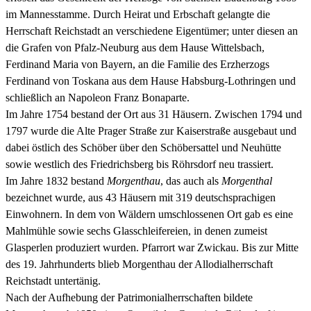
im Mannesstamme. Durch Heirat und Erbschaft gelangte die
Herrschaft Reichstadt an verschiedene Eigentümer; unter diesen an
die Grafen von Pfalz-Neuburg aus dem Hause Wittelsbach,
Ferdinand Maria von Bayern, an die Familie des Erzherzogs
Ferdinand von Toskana aus dem Hause Habsburg-Lothringen und
schließlich an Napoleon Franz Bonaparte.
Im Jahre 1754 bestand der Ort aus 31 Häusern. Zwischen 1794 und
1797 wurde die Alte Prager Straße zur Kaiserstraße ausgebaut und
dabei östlich des Schöber über den Schöbersattel und Neuhütte
sowie westlich des Friedrichsberg bis Röhrsdorf neu trassiert.
Im Jahre 1832 bestand
Morgenthau
, das auch als
Morgenthal
bezeichnet wurde, aus 43 Häusern mit 319 deutschsprachigen
Einwohnern. In dem von Wäldern umschlossenen Ort gab es eine
Mahlmühle sowie sechs Glasschleifereien, in denen zumeist
Glasperlen produziert wurden. Pfarrort war Zwickau. Bis zur Mitte
des 19. Jahrhunderts blieb Morgenthau der Allodialherrschaft
Reichstadt untertänig.
Nach der Aufhebung der Patrimonialherrschaften bildete