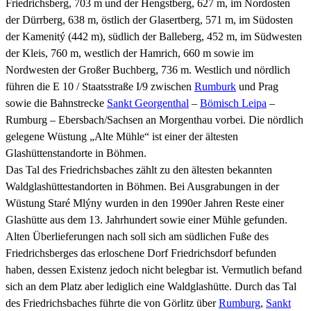
Friedrichsberg, 703 m und der Hengstberg, 627 m, im Nordosten
der Dürrberg, 638 m, östlich der Glasertberg, 571 m, im Südosten
der Kamenitý (442 m), südlich der Balleberg, 452 m, im Südwesten
der Kleis, 760 m, westlich der Hamrich, 660 m sowie im
Nordwesten der Großer Buchberg, 736 m. Westlich und nördlich
führen die E 10 / Staatsstraße I/9 zwischen
Rumburk
und Prag
sowie die Bahnstrecke
Sankt Georgenthal
–
Bömisch Leipa
–
Rumburg – Ebersbach/Sachsen an Morgenthau vorbei. Die nördlich
gelegene Wüstung „Alte Mühle“ ist einer der ältesten
Glashüttenstandorte in Böhmen.
Das Tal des Friedrichsbaches zählt zu den ältesten bekannten
Waldglashüttestandorten in Böhmen. Bei Ausgrabungen in der
Wüstung Staré Mlýny wurden in den 1990er Jahren Reste einer
Glashütte aus dem 13. Jahrhundert sowie einer Mühle gefunden.
Alten Überlieferungen nach soll sich am südlichen Fuße des
Friedrichsberges das erloschene Dorf Friedrichsdorf befunden
haben, dessen Existenz jedoch nicht belegbar ist. Vermutlich befand
sich an dem Platz aber lediglich eine Waldglashütte. Durch das Tal
des Friedrichsbaches führte die von Görlitz über
Rumburg
,
Sankt