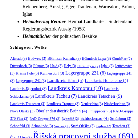
Reichenberg, Aussig ,Eger, Trautenau, Warnsdorf, Brünn,
Iglau
Heimatverlag Renner
Heimat-Landkarte – Sudetenland
Regierungsbezirk Aussig (1958)
Heimatbücher
der politischen Bezirke
Schlagwort Wolke
Altstadt
(3)
Budweis
(3)
Böhmisch Kamnitz
(3)
Böhmisch Leipa
(3)
Chudeřice
(2)
Dittersbach
(3)
Filipov
(3)
Haid
(3)
Hely
(3)
Iglau
(3)
Jetřichovice
Horní Prysk
(2)
Lagergruppe 231
(6)
(3)
Krásné Pole
(3)
Kunnersdorf
(3)
Lagergruppe 241
Landkreis Bärn
(5)
Landkreis Hohenelbe
(4)
(3)
Lagergruppe 242
(3)
Landkreis Komotau
(10)
Landkreis Jägerndorf
(3)
Landkreis
Landkreis Tachau
(7)
Landkreis Tetschen
(5)
Schluckenau
(3)
Landkreis Trautenau
(3)
Landkreis Troppau
(3)
Neukreibitz
(3)
Niederkreibitz
(3)
Oberlandratsbezirk Brünn
(4)
Nová Oleška
(3)
Philippsdorf
(3)
RAD-Gruppe
Schluckenau
(4)
370 Plan
(3)
Schönborn
(3)
RAD-Gruppe 376
(2)
Rybniště
(2)
Schönfeld
(3)
Schönlinde
(3)
Stará Oleška
(3)
Tetschen
(3)
Sněžná
(2)
Teplice
(2)
Říšská pracovní služba
(69)
Česká Lípa
(3)