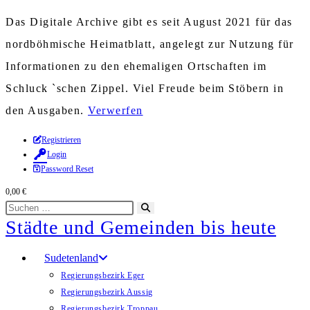
Das Digitale Archive gibt es seit August 2021 für das
nordböhmische Heimatblatt, angelegt zur Nutzung für
Informationen zu den ehemaligen Ortschaften im
Schluck `schen Zippel. Viel Freude beim Stöbern in
den Ausgaben.
Verwerfen
Zum
Registrieren
Login
Inhalt
Password Reset
springen
0,00
€
Diese
Suche
Städte und Gemeinden bis heute
Website
starten
durchsuchen
Sudetenland
Regierungsbezirk Eger
Regierungsbezirk Aussig
Regierungsbezirk Troppau