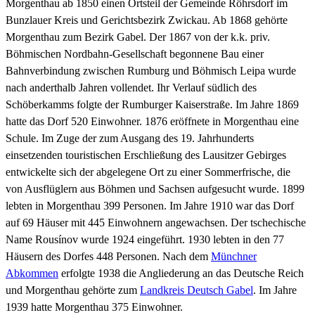
Morgenthau ab 1850 einen Ortsteil der Gemeinde Röhrsdorf im
Bunzlauer Kreis und Gerichtsbezirk Zwickau. Ab 1868 gehörte
Morgenthau zum Bezirk Gabel. Der 1867 von der k.k. priv.
Böhmischen Nordbahn-Gesellschaft begonnene Bau einer
Bahnverbindung zwischen Rumburg und Böhmisch Leipa wurde
nach anderthalb Jahren vollendet. Ihr Verlauf südlich des
Schöberkamms folgte der Rumburger Kaiserstraße. Im Jahre 1869
hatte das Dorf 520 Einwohner. 1876 eröffnete in Morgenthau eine
Schule. Im Zuge der zum Ausgang des 19. Jahrhunderts
einsetzenden touristischen Erschließung des Lausitzer Gebirges
entwickelte sich der abgelegene Ort zu einer Sommerfrische, die
von Ausflüglern aus Böhmen und Sachsen aufgesucht wurde. 1899
lebten in Morgenthau 399 Personen. Im Jahre 1910 war das Dorf
auf 69 Häuser mit 445 Einwohnern angewachsen. Der tschechische
Name Rousínov wurde 1924 eingeführt. 1930 lebten in den 77
Häusern des Dorfes 448 Personen. Nach dem
Münchner
Abkommen
erfolgte 1938 die Angliederung an das Deutsche Reich
und Morgenthau gehörte zum
Landkreis Deutsch Gabel
. Im Jahre
1939 hatte Morgenthau 375 Einwohner.