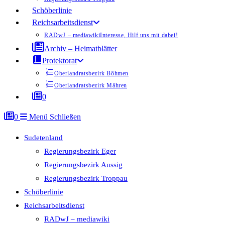
Schöberlinie
Reichsarbeitsdienst
RADwJ – mediawiki
Interesse, Hilf uns mit dabei!
Archiv – Heimatblätter
Protektorat
Oberlandratsbezirk Böhmen
Oberlandratsbezirk Mähren
0
0
Menü
Schließen
Sudetenland
Regierungsbezirk Eger
Regierungsbezirk Aussig
Regierungsbezirk Troppau
Schöberlinie
Reichsarbeitsdienst
RADwJ – mediawiki