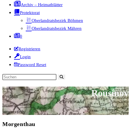
Archiv – Heimatblätter
Protektorat
Oberlandratsbezirk Böhmen
Oberlandratsbezirk Mähren
0
Registrieren
Login
Password Reset
Diese
Website
Rousínov
durchsuchen
Morgenthau