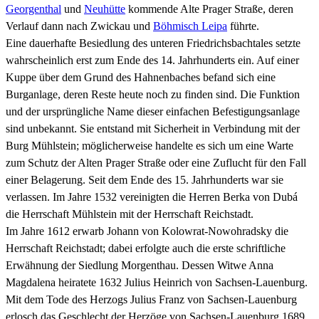
Georgenthal
und
Neuhütte
kommende Alte Prager Straße, deren
Verlauf dann nach Zwickau und
Böhmisch Leipa
führte.
Eine dauerhafte Besiedlung des unteren Friedrichsbachtales setzte
wahrscheinlich erst zum Ende des 14. Jahrhunderts ein. Auf einer
Kuppe über dem Grund des Hahnenbaches befand sich eine
Burganlage, deren Reste heute noch zu finden sind. Die Funktion
und der ursprüngliche Name dieser einfachen Befestigungsanlage
sind unbekannt. Sie entstand mit Sicherheit in Verbindung mit der
Burg Mühlstein; möglicherweise handelte es sich um eine Warte
zum Schutz der Alten Prager Straße oder eine Zuflucht für den Fall
einer Belagerung. Seit dem Ende des 15. Jahrhunderts war sie
verlassen. Im Jahre 1532 vereinigten die Herren Berka von Dubá
die Herrschaft Mühlstein mit der Herrschaft Reichstadt.
Im Jahre 1612 erwarb Johann von Kolowrat-Nowohradsky die
Herrschaft Reichstadt; dabei erfolgte auch die erste schriftliche
Erwähnung der Siedlung Morgenthau. Dessen Witwe Anna
Magdalena heiratete 1632 Julius Heinrich von Sachsen-Lauenburg.
Mit dem Tode des Herzogs Julius Franz von Sachsen-Lauenburg
erlosch das Geschlecht der Herzöge von Sachsen-Lauenburg 1689