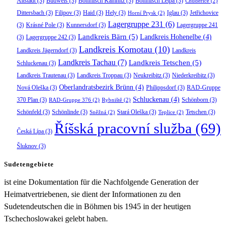
Altstadt
(3)
Budweis
(3)
Böhmisch Kamnitz
(3)
Böhmisch Leipa
(3)
Chudeřice
(2)
Dittersbach
(3)
Filipov
(3)
Haid
(3)
Hely
(3)
Iglau
(3)
Jetřichovice
Horní Prysk
(2)
Lagergruppe 231
(6)
(3)
Krásné Pole
(3)
Kunnersdorf
(3)
Lagergruppe 241
Landkreis Bärn
(5)
Landkreis Hohenelbe
(4)
(3)
Lagergruppe 242
(3)
Landkreis Komotau
(10)
Landkreis Jägerndorf
(3)
Landkreis
Landkreis Tachau
(7)
Landkreis Tetschen
(5)
Schluckenau
(3)
Landkreis Trautenau
(3)
Landkreis Troppau
(3)
Neukreibitz
(3)
Niederkreibitz
(3)
Oberlandratsbezirk Brünn
(4)
Nová Oleška
(3)
Philippsdorf
(3)
RAD-Gruppe
Schluckenau
(4)
370 Plan
(3)
Schönborn
(3)
RAD-Gruppe 376
(2)
Rybniště
(2)
Schönfeld
(3)
Schönlinde
(3)
Stará Oleška
(3)
Tetschen
(3)
Sněžná
(2)
Teplice
(2)
Říšská pracovní služba
(69)
Česká Lípa
(3)
Šluknov
(3)
Sudetengebiete
ist eine Dokumentation für die Nachfolgende Generation der
Heimatvertriebenen, sie dient der Informationen zu den
Sudetendeutschen die in Böhmen bis 1945 in der heutigen
Tschechoslowakei gelebt haben.