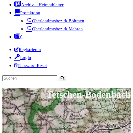
Archiv – Heimatblätter
Protektorat
Oberlandratsbezirk Böhmen
Oberlandratsbezirk Mähren
0
Registrieren
Login
Password Reset
Diese
Website
Tetschen-Bodenbach
durchsuchen