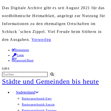
Das Digitale Archive gibt es seit August 2021 für das
nordböhmische Heimatblatt, angelegt zur Nutzung für
Informationen zu den ehemaligen Ortschaften im
Schluck `schen Zippel. Viel Freude beim Stöbern in
den Ausgaben.
Verwerfen
Zum
Registrieren
Login
Inhalt
Password Reset
springen
0,00
€
Diese
Suche
Städte und Gemeinden bis heute
Website
starten
durchsuchen
Sudetenland
Regierungsbezirk Eger
Regierungsbezirk Aussig
Regierungsbezirk Troppau