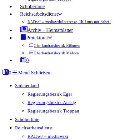
Schöberlinie
Reichsarbeitsdienst
RADwJ – mediawiki
Interesse, Hilf uns mit dabei!
Archiv – Heimatblätter
Protektorat
Oberlandratsbezirk Böhmen
Oberlandratsbezirk Mähren
0
0
Menü
Schließen
Sudetenland
Regierungsbezirk Eger
Regierungsbezirk Aussig
Regierungsbezirk Troppau
Schöberlinie
Reichsarbeitsdienst
RADwJ – mediawiki