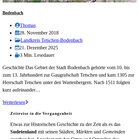
Bodenbach
Beitrags-
Thomas
Autor:
Beitrag
28. November 2018
veröffentlicht:
Beitrags-
Landkreis Tetschen-Bodenbach
Kategorie:
Beitrag
21. Dezember 2025
zuletzt
Lesedauer:
3 Min. Lesedauer
geändert
Geschichte Das Gebiet der Stadt Bodenbach gehörte vom 10. bis
am:
zum 13. Jahrhundert zur Gaugrafschaft Tetschen und kam 1305 zur
Herrschaft Tetschen unter den Wartenbergern. Nach 1511 folgten
kurz aufeinander…
Bodenbach
Weiterlesen
Zeitreise in die Vergangenheit
Etwas zur Historischen Geschichte zu der Zeit als es das
Sudetenland
mit seinen
Städten, Märkten
und
Gemeinden