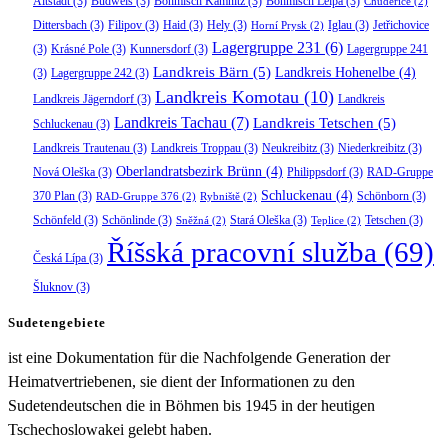
Altstadt
(3)
Budweis
(3)
Böhmisch Kamnitz
(3)
Böhmisch Leipa
(3)
Chudeřice
(2)
Dittersbach
(3)
Filipov
(3)
Haid
(3)
Hely
(3)
Iglau
(3)
Jetřichovice
Horní Prysk
(2)
Lagergruppe 231
(6)
(3)
Krásné Pole
(3)
Kunnersdorf
(3)
Lagergruppe 241
Landkreis Bärn
(5)
Landkreis Hohenelbe
(4)
(3)
Lagergruppe 242
(3)
Landkreis Komotau
(10)
Landkreis Jägerndorf
(3)
Landkreis
Landkreis Tachau
(7)
Landkreis Tetschen
(5)
Schluckenau
(3)
Landkreis Trautenau
(3)
Landkreis Troppau
(3)
Neukreibitz
(3)
Niederkreibitz
(3)
Oberlandratsbezirk Brünn
(4)
Nová Oleška
(3)
Philippsdorf
(3)
RAD-Gruppe
Schluckenau
(4)
370 Plan
(3)
Schönborn
(3)
RAD-Gruppe 376
(2)
Rybniště
(2)
Schönfeld
(3)
Schönlinde
(3)
Stará Oleška
(3)
Tetschen
(3)
Sněžná
(2)
Teplice
(2)
Říšská pracovní služba
(69)
Česká Lípa
(3)
Šluknov
(3)
Sudetengebiete
ist eine Dokumentation für die Nachfolgende Generation der
Heimatvertriebenen, sie dient der Informationen zu den
Sudetendeutschen die in Böhmen bis 1945 in der heutigen
Tschechoslowakei gelebt haben.