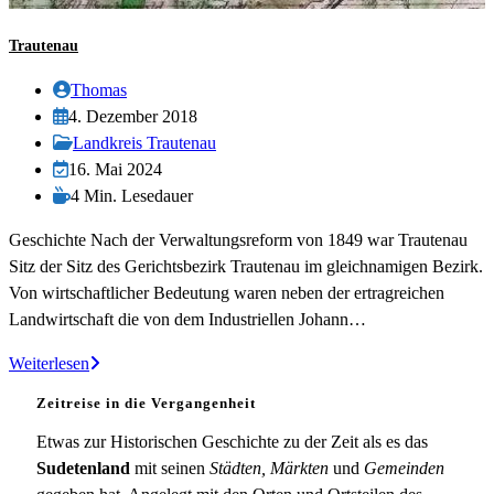
Trautenau
Beitrags-
Thomas
Autor:
Beitrag
4. Dezember 2018
veröffentlicht:
Beitrags-
Landkreis Trautenau
Kategorie:
Beitrag
16. Mai 2024
zuletzt
Lesedauer:
4 Min. Lesedauer
geändert
Geschichte Nach der Verwaltungsreform von 1849 war Trautenau
am:
Sitz der Sitz des Gerichtsbezirk Trautenau im gleichnamigen Bezirk.
Von wirtschaftlicher Bedeutung waren neben der ertragreichen
Landwirtschaft die von dem Industriellen Johann…
Trautenau
Weiterlesen
Zeitreise in die Vergangenheit
Etwas zur Historischen Geschichte zu der Zeit als es das
Sudetenland
mit seinen
Städten, Märkten
und
Gemeinden