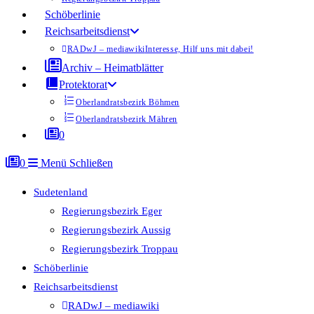
Schöberlinie
Reichsarbeitsdienst
RADwJ – mediawiki
Interesse, Hilf uns mit dabei!
Archiv – Heimatblätter
Protektorat
Oberlandratsbezirk Böhmen
Oberlandratsbezirk Mähren
0
0
Menü
Schließen
Sudetenland
Regierungsbezirk Eger
Regierungsbezirk Aussig
Regierungsbezirk Troppau
Schöberlinie
Reichsarbeitsdienst
RADwJ – mediawiki