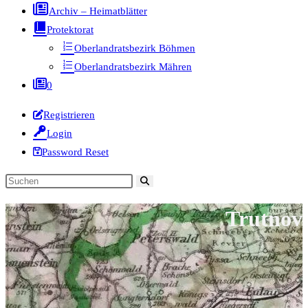
Archiv – Heimatblätter
Protektorat
Oberlandratsbezirk Böhmen
Oberlandratsbezirk Mähren
0
Registrieren
Login
Password Reset
Diese
Website
Trutnov
durchsuchen