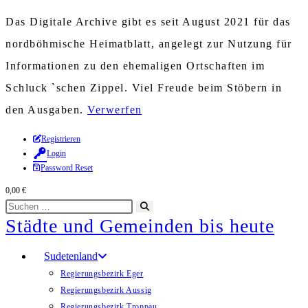
Das Digitale Archive gibt es seit August 2021 für das
nordböhmische Heimatblatt, angelegt zur Nutzung für
Informationen zu den ehemaligen Ortschaften im
Schluck `schen Zippel. Viel Freude beim Stöbern in
den Ausgaben.
Verwerfen
Zum
Registrieren
Login
Inhalt
Password Reset
springen
0,00
€
Diese
Suche
Städte und Gemeinden bis heute
Website
starten
durchsuchen
Sudetenland
Regierungsbezirk Eger
Regierungsbezirk Aussig
Regierungsbezirk Troppau