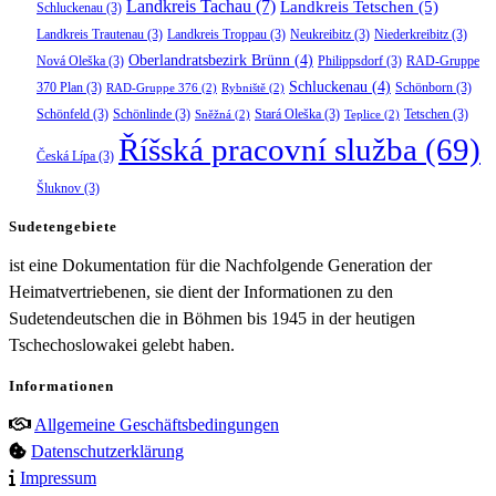
Landkreis Tachau
(7)
Landkreis Tetschen
(5)
Schluckenau
(3)
Landkreis Trautenau
(3)
Landkreis Troppau
(3)
Neukreibitz
(3)
Niederkreibitz
(3)
Oberlandratsbezirk Brünn
(4)
Nová Oleška
(3)
Philippsdorf
(3)
RAD-Gruppe
Schluckenau
(4)
370 Plan
(3)
Schönborn
(3)
RAD-Gruppe 376
(2)
Rybniště
(2)
Schönfeld
(3)
Schönlinde
(3)
Stará Oleška
(3)
Tetschen
(3)
Sněžná
(2)
Teplice
(2)
Říšská pracovní služba
(69)
Česká Lípa
(3)
Šluknov
(3)
Sudetengebiete
ist eine Dokumentation für die Nachfolgende Generation der
Heimatvertriebenen, sie dient der Informationen zu den
Sudetendeutschen die in Böhmen bis 1945 in der heutigen
Tschechoslowakei gelebt haben.
Informationen
Allgemeine Geschäftsbedingungen
Datenschutzerklärung
Impressum