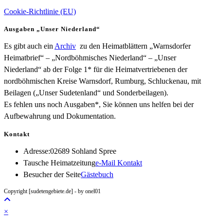
Cookie-Richtlinie (EU)
Ausgaben „Unser Niederland“
Es gibt auch ein
Archiv
zu den Heimatblättern „Warnsdorfer
Heimatbrief“ – „Nordböhmisches Niederland“ – „Unser
Niederland“ ab der Folge 1* für die Heimatvertriebenen der
nordböhmischen Kreise Warnsdorf, Rumburg, Schluckenau, mit
Beilagen („Unser Sudetenland“ und Sonderbeilagen).
Es fehlen uns noch Ausgaben*, Sie können uns helfen bei der
Aufbewahrung und Dokumentation.
Kontakt
Adresse:
02689 Sohland Spree
Opens
Tausche Heimatzeitung
e-Mail Kontakt
in
Besucher der Seite
Gästebuch
your
Copyright [sudetengebiete.de] - by onel01
application
×