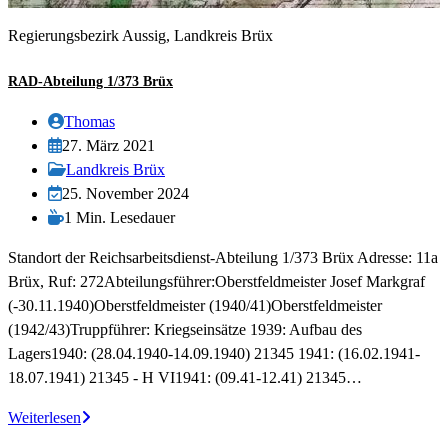
Regierungsbezirk Aussig, Landkreis Brüx
RAD-Abteilung 1/373 Brüx
Beitrags-
Thomas
Autor:
Beitrag
27. März 2021
veröffentlicht:
Beitrags-
Landkreis Brüx
Kategorie:
Beitrag
25. November 2024
zuletzt
Lesedauer:
1 Min. Lesedauer
geändert
Standort der Reichsarbeitsdienst-Abteilung 1/373 Brüx Adresse: 11a
am:
Brüx, Ruf: 272Abteilungsführer:Oberstfeldmeister Josef Markgraf
(-30.11.1940)Oberstfeldmeister (1940/41)Oberstfeldmeister
(1942/43)Truppführer: Kriegseinsätze 1939: Aufbau des
Lagers1940: (28.04.1940-14.09.1940) 21345 1941: (16.02.1941-
18.07.1941) 21345 - H VI1941: (09.41-12.41) 21345…
RAD-
Weiterlesen
Abteilung