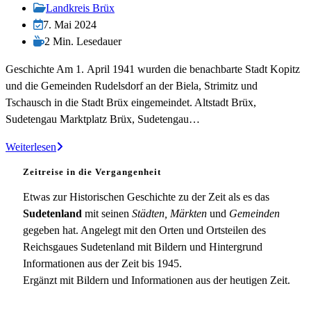
veröffentlicht:
Beitrags-
Landkreis Brüx
Kategorie:
Beitrag
7. Mai 2024
zuletzt
Lesedauer:
2 Min. Lesedauer
geändert
Geschichte Am 1. April 1941 wurden die benachbarte Stadt Kopitz
am:
und die Gemeinden Rudelsdorf an der Biela, Strimitz und
Tschausch in die Stadt Brüx eingemeindet. Altstadt Brüx,
Sudetengau Marktplatz Brüx, Sudetengau…
Brüx
Weiterlesen
Zeitreise in die Vergangenheit
Etwas zur Historischen Geschichte zu der Zeit als es das
Sudetenland
mit seinen
Städten, Märkten
und
Gemeinden
gegeben hat. Angelegt mit den Orten und Ortsteilen des
Reichsgaues Sudetenland mit Bildern und Hintergrund
Informationen aus der Zeit bis 1945.
Ergänzt mit Bildern und Informationen aus der heutigen Zeit.