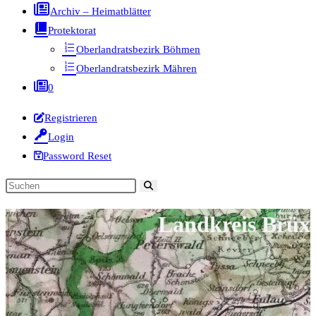
Archiv – Heimatblätter
Protektorat
Oberlandratsbezirk Böhmen
Oberlandratsbezirk Mähren
0
Registrieren
Login
Password Reset
Diese
Website
Landkreis Brüx
durchsuchen