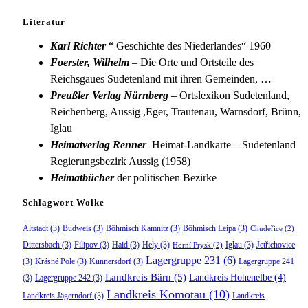
Literatur
Karl Richter
“ Geschichte des Niederlandes“ 1960
Foerster, Wilhelm
– Die Orte und Ortsteile des
Reichsgaues Sudetenland mit ihren Gemeinden, …
Preußler Verlag Nürnberg
– Ortslexikon Sudetenland,
Reichenberg, Aussig ,Eger, Trautenau, Warnsdorf, Brünn,
Iglau
Heimatverlag Renner
Heimat-Landkarte – Sudetenland
Regierungsbezirk Aussig (1958)
Heimatbücher
der politischen Bezirke
Schlagwort Wolke
Altstadt
(3)
Budweis
(3)
Böhmisch Kamnitz
(3)
Böhmisch Leipa
(3)
Chudeřice
(2)
Dittersbach
(3)
Filipov
(3)
Haid
(3)
Hely
(3)
Iglau
(3)
Jetřichovice
Horní Prysk
(2)
Lagergruppe 231
(6)
(3)
Krásné Pole
(3)
Kunnersdorf
(3)
Lagergruppe 241
Landkreis Bärn
(5)
Landkreis Hohenelbe
(4)
(3)
Lagergruppe 242
(3)
Landkreis Komotau
(10)
Landkreis Jägerndorf
(3)
Landkreis