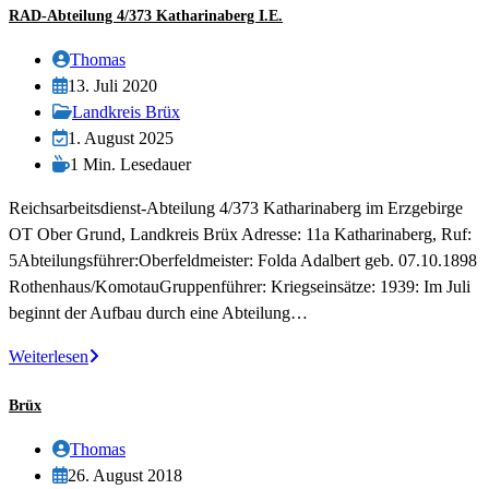
RAD-Abteilung 4/373 Katharinaberg I.E.
1/373
Brüx
Beitrags-
Thomas
Autor:
Beitrag
13. Juli 2020
veröffentlicht:
Beitrags-
Landkreis Brüx
Kategorie:
Beitrag
1. August 2025
zuletzt
Lesedauer:
1 Min. Lesedauer
geändert
Reichsarbeitsdienst-Abteilung 4/373 Katharinaberg im Erzgebirge
am:
OT Ober Grund, Landkreis Brüx Adresse: 11a Katharinaberg, Ruf:
5Abteilungsführer:Oberfeldmeister: Folda Adalbert geb. 07.10.1898
Rothenhaus/KomotauGruppenführer: Kriegseinsätze: 1939: Im Juli
beginnt der Aufbau durch eine Abteilung…
RAD-
Weiterlesen
Abteilung
Brüx
4/373
Katharinaberg
Beitrags-
Thomas
i.E.
Autor:
Beitrag
26. August 2018