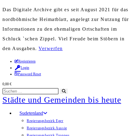
Das Digitale Archive gibt es seit August 2021 für das
nordböhmische Heimatblatt, angelegt zur Nutzung für
Informationen zu den ehemaligen Ortschaften im
Schluck `schen Zippel. Viel Freude beim Stöbern in
den Ausgaben.
Verwerfen
Zum
Registrieren
Login
Inhalt
Password Reset
springen
0,00
€
Diese
Suche
Städte und Gemeinden bis heute
Website
starten
durchsuchen
Sudetenland
Regierungsbezirk Eger
Regierungsbezirk Aussig
Regierungsbezirk Troppau