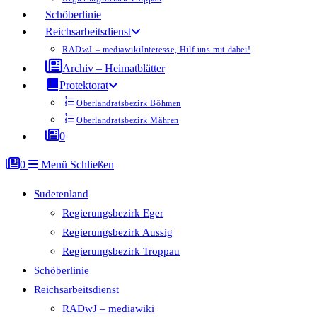
Schöberlinie
Reichsarbeitsdienst
RADwJ – mediawiki
Interesse, Hilf uns mit dabei!
Archiv – Heimatblätter
Protektorat
Oberlandratsbezirk Böhmen
Oberlandratsbezirk Mähren
0
0
Menü
Schließen
Sudetenland
Regierungsbezirk Eger
Regierungsbezirk Aussig
Regierungsbezirk Troppau
Schöberlinie
Reichsarbeitsdienst
RADwJ – mediawiki