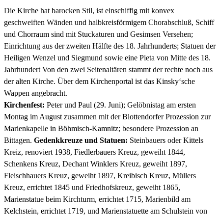
Die Kirche hat barocken Stil, ist einschiffig mit konvex
geschweiften Wänden und halbkreisförmigem Chorabschluß, Schiff
und Chorraum sind mit Stuckaturen und Gesimsen Versehen;
Einrichtung aus der zweiten Hälfte des 18. Jahrhunderts; Statuen der
Heiligen Wenzel und Siegmund sowie eine Pieta von Mitte des 18.
Jahrhundert Von den zwei Seitenaltären stammt der rechte noch aus
der alten Kirche. Über dem Kirchenportal ist das Kinsky‘sche
Wappen angebracht.
Kirchenfest:
Peter und Paul (29. Juni); Gelöbnistag am ersten
Montag im August zusammen mit der Blottendorfer Prozession zur
Marienkapelle in Böhmisch-Kamnitz; besondere Prozession an
Bittagen.
Gedenkkreuze und Statuen:
Steinbauers oder Kittels
Kreiz, renoviert 1938, Fiedlerbauers Kreuz, geweiht 1844,
Schenkens Kreuz, Dechant Winklers Kreuz, geweiht 1897,
Fleischhauers Kreuz, geweiht 1897, Kreibisch Kreuz, Müllers
Kreuz, errichtet 1845 und Friedhofskreuz, geweiht 1865,
Marienstatue beim Kirchturm, errichtet 1715, Marienbild am
Kelchstein, errichtet 1719, und Marienstatuette am Schulstein von