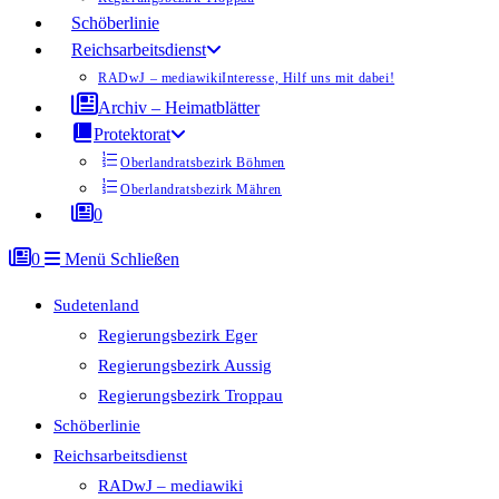
Schöberlinie
Reichsarbeitsdienst
RADwJ – mediawiki
Interesse, Hilf uns mit dabei!
Archiv – Heimatblätter
Protektorat
Oberlandratsbezirk Böhmen
Oberlandratsbezirk Mähren
0
0
Menü
Schließen
Sudetenland
Regierungsbezirk Eger
Regierungsbezirk Aussig
Regierungsbezirk Troppau
Schöberlinie
Reichsarbeitsdienst
RADwJ – mediawiki