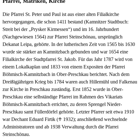
Pfarrei, Matriken, Kirche
Die Pfarrei St. Peter und Paul ist aus einer alten Filialkirche
hervorgegangen, die schon 1411 bestand (Kamnitzer Stadtbuch:
Streit bei der „Prysker Kirmessen“) und im 16. Jahrhundert
(Nachgewiesen 1564) zur Pfarrei Steinschönau, ursprünglich
Dekanat Leipa, gehörte. In der lutherischen Zeit von 1565 bis 1630
wurde sie stärker an Kamnitzbach gebunden und war 1654 eine
Filialkirche der Stadtpfarrei St. Jakob. Für das Jahr 1787 wird von
einem Lokalkaplan und 1833 von einem Expositen der Pfarrei
Böhmisch-Kamnitzbach in Ober-Preschkau berichtet. Nach dem
Dreißigjährigen Krieg bis 1784 waren auch Hillemühl und Falkenau
zur Kirche in Preschkau zuständig. Erst 1852 wurde in Ober-
Preschkau eine selbständige Pfarrei im Rahmen des Vikariats
Böhmisch-Kamnitzbach errichtet, zu deren Sprengel Nieder-
Preschkau samt Füllerdörfel gehörte. Letzter Pfarrer seit etwa 1910
war Dechant Eduard Firtik (♰ 1932); anschließend wechselnde
Administratoren und ab 1938 Verwaltung durch die Pfarrei
Steinschönau.