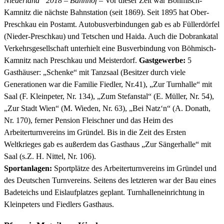
Niederland“ 2018 – Bahnhof
– Vor dieser Zeit war Böhmisch-
Kamnitz die nächste Bahnstation (seit 1869). Seit 1895 hat Ober-
Preschkau ein Postamt. Autobusverbindungen gab es ab Füllerdörfel
(Nieder-Preschkau) und Tetschen und Haida. Auch die Dobrankatal
Verkehrsgesellschaft unterhielt eine Busverbindung von Böhmisch-
Kamnitz nach Preschkau und Meisterdorf.
Gastgewerbe:
5
Gasthäuser: „Schenke“ mit Tanzsaal (Besitzer durch viele
Generationen war die Familie Fiedler, Nr.41), „Zur Turnhalle“ mit
Saal (F. Kleinpeter, Nr. 134), „Zum Stefanstal“ (E. Müller, Nr. 54),
„Zur Stadt Wien“ (M. Wieden, Nr. 63), „Bei Natz‘n“ (A. Donath,
Nr. 170), ferner Pension Fleischner und das Heim des
Arbeiterturnvereins im Gründel. Bis in die Zeit des Ersten
Weltkrieges gab es außerdem das Gasthaus „Zur Sängerhalle“ mit
Saal (s.Z. H. Nittel, Nr. 106).
Sportanlagen:
Sportplätze des Arbeiterturnvereins im Gründel und
des Deutschen Turnvereins. Seitens des letzteren war der Bau eines
Badeteichs und Eislaufplatzes geplant. Turnhalleneinrichtung in
Kleinpeters und Fiedlers Gasthaus.