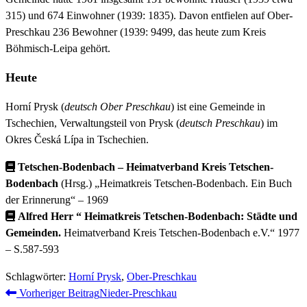
315) und 674 Einwohner (1939: 1835). Davon entfielen auf Ober-
Preschkau 236 Bewohner (1939: 9499, das heute zum Kreis
Böhmisch-Leipa gehört.
Heute
Horní Prysk (
deutsch Ober Preschkau
) ist eine Gemeinde in
Tschechien, Verwaltungsteil von Prysk (
deutsch Preschkau
) im
Okres Česká Lípa in Tschechien.
Tetschen-Bodenbach – Heimatverband Kreis Tetschen-
Bodenbach
(Hrsg.) „Heimatkreis Tetschen-Bodenbach. Ein Buch
der Erinnerung“ – 1969
Alfred Herr “ Heimatkreis Tetschen-Bodenbach: Städte und
Gemeinden.
Heimatverband Kreis Tetschen-Bodenbach e.V.“ 1977
– S.587-593
Schlagwörter
:
Horní Prysk
,
Ober-Preschkau
Weitere
Vorheriger Beitrag
Nieder-Preschkau