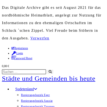
Das Digitale Archive gibt es seit August 2021 für das
nordböhmische Heimatblatt, angelegt zur Nutzung für
Informationen zu den ehemaligen Ortschaften im
Schluck `schen Zippel. Viel Freude beim Stöbern in
den Ausgaben.
Verwerfen
Zum
Registrieren
Login
Inhalt
Password Reset
springen
0,00
€
Diese
Suche
Städte und Gemeinden bis heute
Website
starten
durchsuchen
Sudetenland
Regierungsbezirk Eger
Regierungsbezirk Aussig
Regierungsbezirk Troppau