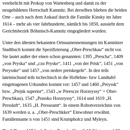
verehelicht mit Prokop von Wartenberg und damit zu der
neugebildeten Herrschaft Kamnitz. Bei derselben blieben die beiden
Orte – auch nach dem Ankauf durch die Familie Kinsky im Jahre
1614 – mehr als vier Jahrhunderte, nämlich bis 1850, aussieht dem
Gerichtsbezirk Böhmisch-Kamnitz eingegliedert wurden.
Unter den ältesten bekannten Ortsnamennennungen im Kamnitzer
Stadtbuch kommt die Spezifizierung „Ober-Preschkau“ nicht vor.
Sie lautet außer der einen schon genannten: 1395 „Prescha“, 1409
„von Pryska“ und „czu Pryske“, 1411 „von der Prisk“, 1451 „von
Preysske“ und 1457 „von nedrer preiskegeln“. In den teils
lateinischund teils tschechisch in die Hoflehne- bzw Landtafel
eingetragenen Urkunden kommt vor: 1457 und 1460 „Preyssk“
bzw. „Prejsk superior“, 1543 „w Preescze Horzeyssy“ = Ober-
Preschkau), 1547 „Prassko Horzeyssy“, 1614 und 1619 „H.
Pressluft“, 1635 „H. Presseamt“. In einem Robotverzeichnis von
1639 werden u. a. „Ober-Preschkker“ Einwohner erwähnt.
Familienname n von 1451 sind Krumpholcz und Myleyn.