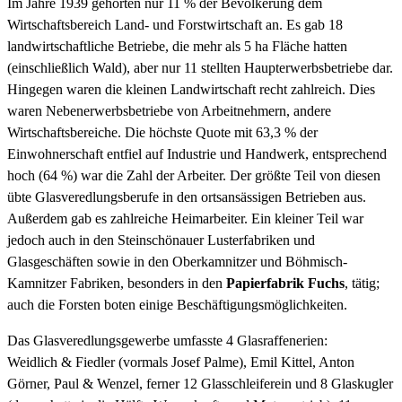
Im Jahre 1939 gehörten nur 11 % der Bevölkerung dem
Wirtschaftsbereich Land- und Forstwirtschaft an. Es gab 18
landwirtschaftliche Betriebe, die mehr als 5 ha Fläche hatten
(einschließlich Wald), aber nur 11 stellten Haupterwerbsbetriebe dar.
Hingegen waren die kleinen Landwirtschaft recht zahlreich. Dies
waren Nebenerwerbsbetriebe von Arbeitnehmern, andere
Wirtschaftsbereiche. Die höchste Quote mit 63,3 % der
Einwohnerschaft entfiel auf Industrie und Handwerk, entsprechend
hoch (64 %) war die Zahl der Arbeiter. Der größte Teil von diesen
übte Glasveredlungsberufe in den ortsansässigen Betrieben aus.
Außerdem gab es zahlreiche Heimarbeiter. Ein kleiner Teil war
jedoch auch in den Steinschönauer Lusterfabriken und
Glasgeschäften sowie in den Oberkamnitzer und Böhmisch-
Kamnitzer Fabriken, besonders in den
Papierfabrik Fuchs
, tätig;
auch die Forsten boten einige Beschäftigungsmöglichkeiten.
Das Glasveredlungsgewerbe umfasste 4 Glasraffenerien:
Weidlich & Fiedler (vormals Josef Palme), Emil Kittel, Anton
Görner, Paul & Wenzel, ferner 12 Glasschleiferein und 8 Glaskugler