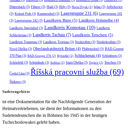
Chudeřice
(2)
Dittersbach
(3)
Filipov
(3)
Haid
(3)
Hely
(3)
Iglau
(3)
Jetřichovice
Horní Prysk
(2)
Lagergruppe 231
(6)
(3)
Krásné Pole
(3)
Kunnersdorf
(3)
Lagergruppe 241
Landkreis Bärn
(5)
Landkreis Hohenelbe
(4)
(3)
Lagergruppe 242
(3)
Landkreis Komotau
(10)
Landkreis Jägerndorf
(3)
Landkreis
Landkreis Tachau
(7)
Landkreis Tetschen
(5)
Schluckenau
(3)
Landkreis Trautenau
(3)
Landkreis Troppau
(3)
Neukreibitz
(3)
Niederkreibitz
(3)
Oberlandratsbezirk Brünn
(4)
Nová Oleška
(3)
Philippsdorf
(3)
RAD-Gruppe
Schluckenau
(4)
370 Plan
(3)
Schönborn
(3)
RAD-Gruppe 376
(2)
Rybniště
(2)
Schönfeld
(3)
Schönlinde
(3)
Stará Oleška
(3)
Tetschen
(3)
Sněžná
(2)
Teplice
(2)
Říšská pracovní služba
(69)
Česká Lípa
(3)
Šluknov
(3)
Sudetengebiete
ist eine Dokumentation für die Nachfolgende Generation der
Heimatvertriebenen, sie dient der Informationen zu den
Sudetendeutschen die in Böhmen bis 1945 in der heutigen
Tschechoslowakei gelebt haben.