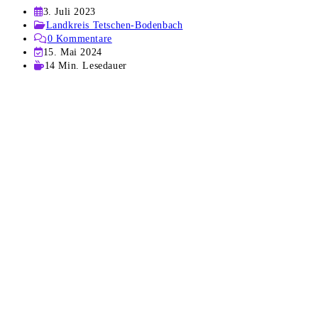
Beitrag
3. Juli 2023
veröffentlicht:
Beitrags-
Landkreis Tetschen-Bodenbach
Kategorie:
Beitrags-
0 Kommentare
Kommentare:
Beitrag
15. Mai 2024
zuletzt
Lesedauer:
14 Min. Lesedauer
geändert
am: