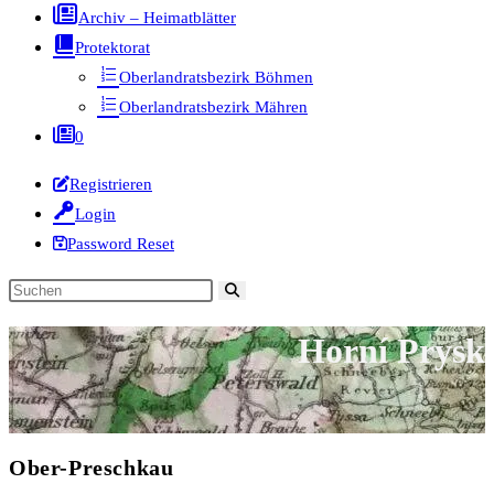
Archiv – Heimatblätter
Protektorat
Oberlandratsbezirk Böhmen
Oberlandratsbezirk Mähren
0
Registrieren
Login
Password Reset
Diese
Website
Horní Prysk
durchsuchen
Ober-Preschkau