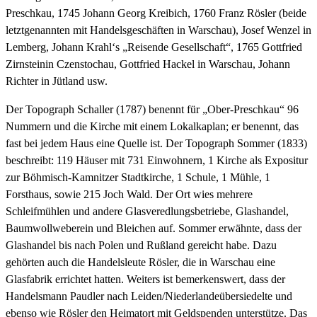
Preschkau, 1745 Johann Georg Kreibich, 1760 Franz Rösler (beide
letztgenannten mit Handelsgeschäften in Warschau), Josef Wenzel in
Lemberg, Johann Krahl‘s „Reisende Gesellschaft“, 1765 Gottfried
Zirnsteinin Czenstochau, Gottfried Hackel in Warschau, Johann
Richter in Jütland usw.
Der Topograph Schaller (1787) benennt für „Ober-Preschkau“ 96
Nummern und die Kirche mit einem Lokalkaplan; er benennt, das
fast bei jedem Haus eine Quelle ist. Der Topograph Sommer (1833)
beschreibt: 119 Häuser mit 731 Einwohnern, 1 Kirche als Expositur
zur Böhmisch-Kamnitzer Stadtkirche, 1 Schule, 1 Mühle, 1
Forsthaus, sowie 215 Joch Wald. Der Ort wies mehrere
Schleifmühlen und andere Glasveredlungsbetriebe, Glashandel,
Baumwollweberein und Bleichen auf. Sommer erwähnte, dass der
Glashandel bis nach Polen und Rußland gereicht habe. Dazu
gehörten auch die Handelsleute Rösler, die in Warschau eine
Glasfabrik errichtet hatten. Weiters ist bemerkenswert, dass der
Handelsmann Paudler nach Leiden/Niederlandeübersiedelte und
ebenso wie Rösler den Heimatort mit Geldspenden unterstütze. Das