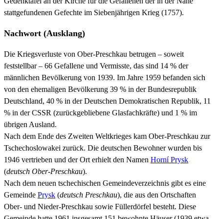
Gedenktafel an der Kirche für die Gefallenen der in der Nähe
stattgefundenen Gefechte im Siebenjährigen Krieg (1757).
Nachwort (Ausklang)
Die Kriegsverluste von Ober-Preschkau betrugen – soweit
feststellbar – 66 Gefallene und Vermisste, das sind 14 % der
männlichen Bevölkerung von 1939. Im Jahre 1959 befanden sich
von den ehemaligen Bevölkerung 39 % in der Bundesrepublik
Deutschland, 40 % in der Deutschen Demokratischen Republik, 11
% in der CSSR (zurückgebliebene Glasfachkräfte) und 1 % im
übrigen Ausland.
Nach dem Ende des Zweiten Weltkrieges kam Ober-Preschkau zur
Tschechoslowakei zurück. Die deutschen Bewohner wurden bis
1946 vertrieben und der Ort erhielt den Namen
Horní Prysk
(
deutsch Ober-Preschkau
).
Nach dem neuen tschechischen Gemeindeverzeichnis gibt es eine
Gemeinde
Prysk
(
deutsch Preschkau
), die aus den Ortschaften
Ober- und Nieder-Preschkau sowie Füllerdörfel besteht. Diese
Gemeinde hatte 1961 insgesamt 151 bewohnte Häuser (1939 etwa