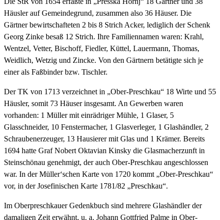
Die StR von 1654 erfaßte in „Presska Hornj“ 18 Gärtner und 38
Häusler auf Gemeindegrund, zusammen also 36 Häuser. Die
Gärtner bewirtschafteten 2 bis 8 Strich Acker, lediglich der Schenk
Georg Zinke besaß 12 Strich. Ihre Familiennamen waren: Krahl,
Wentzel, Vetter, Bischoff, Fiedler, Küttel, Lauermann, Thomas,
Weidlich, Wetzig und Zincke. Von den Gärtnern betätigte sich je
einer als Faßbinder bzw. Tischler.
Der TK von 1713 verzeichnet in „Ober-Preschkau“ 18 Wirte und 55
Häusler, somit 73 Häuser insgesamt. An Gewerben waren
vorhanden: 1 Müller mit einrädriger Mühle, 1 Glaser, 5
Glasschneider, 10 Fenstermacher, 1 Glasverleger, 1 Glashändler, 2
Schraubenerzeuger, 13 Hausierer mit Glas und 1 Krämer. Bereits
1694 hatte Graf Nobert Oktavian Kinsky die Glasmacherzunft in
Steinschönau genehmigt, der auch Ober-Preschkau angeschlossen
war. In der Müller‘schen Karte von 1720 kommt „Ober-Preschkau“
vor, in der Josefinischen Karte 1781/82 „Preschkau“.
Im Oberpreschkauer Gedenkbuch sind mehrere Glashändler der
damaligen Zeit erwähnt, u. a. Johann Gottfried Palme in Ober-