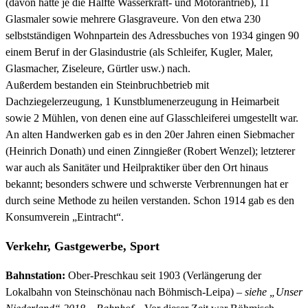
(davon hatte je die Hälfte Wasserkraft- und Motorantrieb), 11
Glasmaler sowie mehrere Glasgraveure. Von den etwa 230
selbstständigen Wohnpartein des Adressbuches von 1934 gingen 90
einem Beruf in der Glasindustrie (als Schleifer, Kugler, Maler,
Glasmacher, Ziseleure, Gürtler usw.) nach.
Außerdem bestanden ein Steinbruchbetrieb mit
Dachziegelerzeugung, 1 Kunstblumenerzeugung in Heimarbeit
sowie 2 Mühlen, von denen eine auf Glasschleiferei umgestellt war.
An alten Handwerken gab es in den 20er Jahren einen Siebmacher
(Heinrich Donath) und einen Zinngießer (Robert Wenzel); letzterer
war auch als Sanitäter und Heilpraktiker über den Ort hinaus
bekannt; besonders schwere und schwerste Verbrennungen hat er
durch seine Methode zu heilen verstanden. Schon 1914 gab es den
Konsumverein „Eintracht“.
Verkehr, Gastgewerbe, Sport
Bahnstation:
Ober-Preschkau seit 1903 (Verlängerung der
Lokalbahn von Steinschönau nach Böhmisch-Leipa) –
siehe „Unser