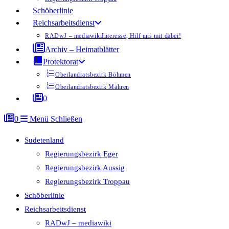
Schöberlinie
Reichsarbeitsdienst
RADwJ – mediawiki
Interesse, Hilf uns mit dabei!
Archiv – Heimatblätter
Protektorat
Oberlandratsbezirk Böhmen
Oberlandratsbezirk Mähren
0
0
Menü
Schließen
Sudetenland
Regierungsbezirk Eger
Regierungsbezirk Aussig
Regierungsbezirk Troppau
Schöberlinie
Reichsarbeitsdienst
RADwJ – mediawiki