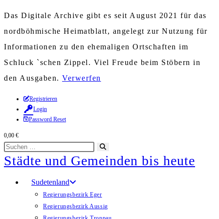
Das Digitale Archive gibt es seit August 2021 für das
nordböhmische Heimatblatt, angelegt zur Nutzung für
Informationen zu den ehemaligen Ortschaften im
Schluck `schen Zippel. Viel Freude beim Stöbern in
den Ausgaben.
Verwerfen
Zum
Registrieren
Login
Inhalt
Password Reset
springen
0,00
€
Diese
Suche
Städte und Gemeinden bis heute
Website
starten
durchsuchen
Sudetenland
Regierungsbezirk Eger
Regierungsbezirk Aussig
Regierungsbezirk Troppau