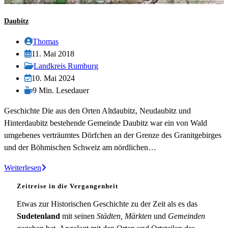
Daubitz
Beitrags-
Thomas
Autor:
Beitrag
11. Mai 2018
veröffentlicht:
Beitrags-
Landkreis Rumburg
Kategorie:
Beitrag
10. Mai 2024
zuletzt
Lesedauer:
9 Min. Lesedauer
geändert
Geschichte Die aus den Orten Altdaubitz, Neudaubitz und
am:
Hinterdaubitz bestehende Gemeinde Daubitz war ein von Wald
umgebenes verträumtes Dörfchen an der Grenze des Granitgebirges
und der Böhmischen Schweiz am nördlichen…
Daubitz
Weiterlesen
Zeitreise in die Vergangenheit
Etwas zur Historischen Geschichte zu der Zeit als es das
Sudetenland
mit seinen
Städten, Märkten
und
Gemeinden