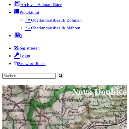
Archiv – Heimatblätter
Protektorat
Oberlandratsbezirk Böhmen
Oberlandratsbezirk Mähren
0
Registrieren
Login
Password Reset
Diese
Website
Nová Doubice
durchsuchen