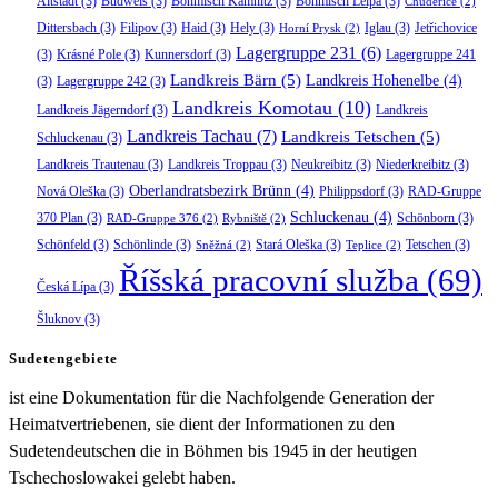
Altstadt
(3)
Budweis
(3)
Böhmisch Kamnitz
(3)
Böhmisch Leipa
(3)
Chudeřice
(2)
Dittersbach
(3)
Filipov
(3)
Haid
(3)
Hely
(3)
Iglau
(3)
Jetřichovice
Horní Prysk
(2)
Lagergruppe 231
(6)
(3)
Krásné Pole
(3)
Kunnersdorf
(3)
Lagergruppe 241
Landkreis Bärn
(5)
Landkreis Hohenelbe
(4)
(3)
Lagergruppe 242
(3)
Landkreis Komotau
(10)
Landkreis Jägerndorf
(3)
Landkreis
Landkreis Tachau
(7)
Landkreis Tetschen
(5)
Schluckenau
(3)
Landkreis Trautenau
(3)
Landkreis Troppau
(3)
Neukreibitz
(3)
Niederkreibitz
(3)
Oberlandratsbezirk Brünn
(4)
Nová Oleška
(3)
Philippsdorf
(3)
RAD-Gruppe
Schluckenau
(4)
370 Plan
(3)
Schönborn
(3)
RAD-Gruppe 376
(2)
Rybniště
(2)
Schönfeld
(3)
Schönlinde
(3)
Stará Oleška
(3)
Tetschen
(3)
Sněžná
(2)
Teplice
(2)
Říšská pracovní služba
(69)
Česká Lípa
(3)
Šluknov
(3)
Sudetengebiete
ist eine Dokumentation für die Nachfolgende Generation der
Heimatvertriebenen, sie dient der Informationen zu den
Sudetendeutschen die in Böhmen bis 1945 in der heutigen
Tschechoslowakei gelebt haben.